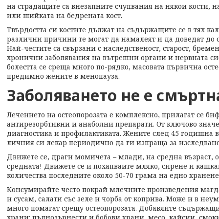
на страдащите са внезапните счупвания на някои кости, 
или шийката на бедрената кост.
Твърдостта си костите дължат на съдържащите се в тях ка
различни причини те могат да намалеят и да доведат до 
Най-честите са свързани с наследственост, старост, бреме
хронични заболявания на вътрешни органи и нервната си
болестта се среща много по-рядко, масовата първична осте
предимно жените в менопауза.
Заболяването не е смъртн
Лечението на остеопорозата е комплексно, прилагат се б
антирезорбтивни и анаболни препарати. От ключово значе
диагностика и профилактиката. Жените след 45 годишна в
личния си лекар периодично да ги изпраща за изследване
Движете се, драги момичета – млади, на средна възраст, о
средната! Движете се и похапвайте мляко, сирене и кашка
количества последните около 50-70 грама на едно хранене
Консумирайте често покрай млечните произведения магда
и сусам, салати със зеле и чорба от коприва. Може и в неу
много помагат срещу остеопорозата. Добавяйте съдържащ
храни: пълнозърнести и бобови храни, месо, кайсии, смо