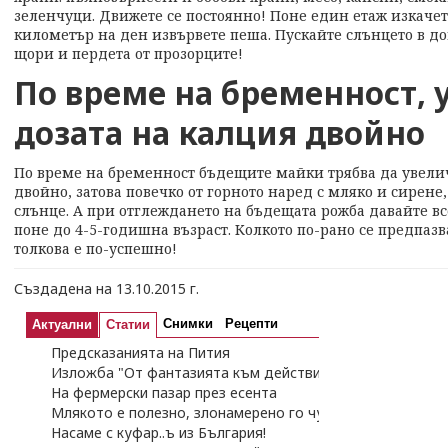
зеленчуци. Движете се постоянно! Поне един етаж изкачете
километър на ден извървете пеша. Пускайте слънцето в до
щори и пердета от прозорците!
По време на бременност, 
дозата на калция двойно
По време на бременност бъдещите майки трябва да увелич
двойно, затова повечко от горното наред с мляко и сирене
слънце. А при отглеждането на бъдещата рожба давайте в
поне до 4-5-годишна възраст. Колкото по-рано се предпазв
толкова е по-успешно!
Създадена на 13.10.2015 г.
Снимки
Рецепти
Актуални
Статии
Предсказанията на Пития
Изложба "От фантазията към действителността"
На фермерски пазар през есента
Млякото е полезно, злонамерено го чумосват
Насаме с куфар..ъ из България!