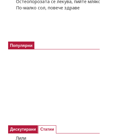
Остеопорозата се лекува, пийте мляко!
По-малко сол, повече здраве
Популярни
Дискутирани
Статии
Лили