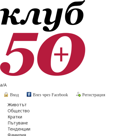
a
/
A
Вход
Влез чрез Facebook
Регистрация
Животът
Общество
Кратки
Пътуване
Тенденции
Фамилия