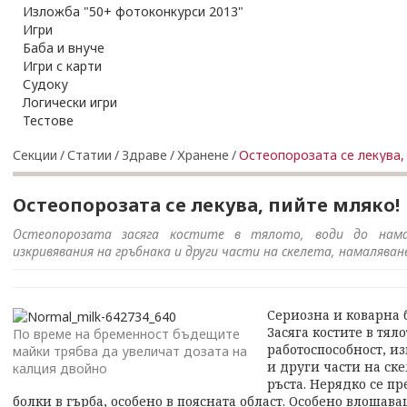
Изложба "50+ фотоконкурси 2013"
Игри
Баба и внуче
Игри с карти
Судоку
Логически игри
Тестове
Секции
/
Статии
/
Здраве
/
Хранене
/
Остеопорозата се лекува,
Остеопорозата се лекува, пийте мляко!
Остеопорозата засяга костите в тялото, води до нама
изкривявания на гръбнака и други части на скелета, намаляван
Сериозна и коварна б
Засяга костите в тял
По време на бременност бъдещите
работоспособност, и
майки трябва да увеличат дозата на
и други части на ск
калция двойно
ръста. Нерядко се п
болки в гърба, особено в поясната област. Особено влошав