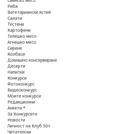
Свинско месо
Риба
Вегетариански ястия
Салати
Тестени
Картофени
Телешко месо
Агнешко месо
Сирене
Колбаси
Домашно консервиране
Десерти
Напитки
Конкурси
Фотоконкурс
Видеоконкурс
Моите конкурси
Редакционни
Анкети *
За Конкурсите
Новости
Личност на Клуб 50+
Читателски