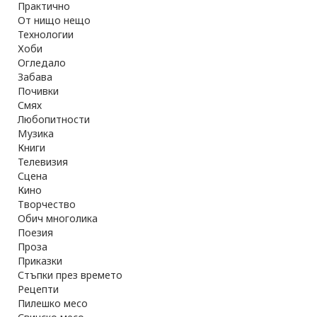
Практично
От нищо нещо
Технологии
Хоби
Огледало
Забава
Почивки
Смях
Любопитности
Музика
Книги
Телевизия
Сцена
Кино
Творчество
Обич многолика
Поезия
Проза
Приказки
Стъпки през времето
Рецепти
Пилешко месо