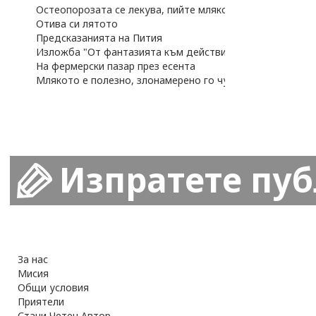
Остеопорозата се лекува, пийте мляко!
Отива си лятото
Предсказанията на Пития
Изложба "От фантазията към действителността"
На фермерски пазар през есента
Млякото е полезно, злонамерено го чумосват
Изпратете пу
За нас
Мисия
Общи условия
Приятели
Стани Четен Автор