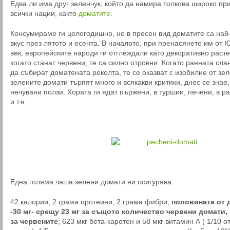
Едва ли има друг зеленчук, който да намира толкова широко пр
всички нации, както
доматите
.
Консумираме ги целогодишно, но в пресен вид доматите са най
вкус през лятото и есента. В началото, при пренасянето им от
век, европейските народи ги отглеждали като декоративно расте
когато станат червени, те са силно отровни. Когато ранната с
да събират доматената реколта, те се оказват с изобилие от зе
зелените домати търпят много и всякакви критики, днес се знае,
нечувани ползи. Хората ги ядат пържени, в туршии, печени, в 
и т.н.
Една голяма чаша зелени домати ни осигурява:
42 калории, 2 грама протеини, 2 грама фибри,
половината от 
-30 мг- срещу 23 мг за същото количество червени домати, 
за червените
; 623 мкг бета-каротен и 58 мкг витамин А ( 1/10