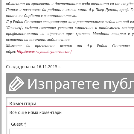
областта на храненето и диететиката води началото си от студен
Париж и позволява да работи с имена като д-р Пиер Дюкан, проф. Г
опита и в борбата с излишното тегло.
Д-р Райна Стоянова специализира гастроентерология в една от най-
‘Лозенец’, където съчетава успешно клиничния и академичен медиц
профилактиката на здравето чрез хранене. Младата лекарка е у
основата на повечето заболявания.
Можете да прочетете всичко от д-р Райна Стоянова 
адрес
http://www.raynastoyanova.com/
Създадена на 16.11.2015 г.
Изпратете пуб
Коментари
Все още няма коментари
Guest
*