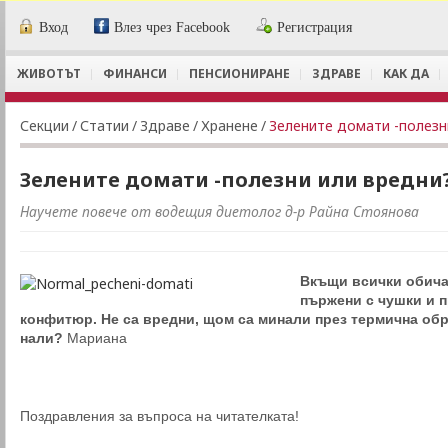
Вход
Влез чрез Facebook
Регистрация
ЖИВОТЪТ
ФИНАНСИ
ПЕНСИОНИРАНЕ
ЗДРАВЕ
КАК ДА
Секции
/
Статии
/
Здраве
/
Хранене
/
Зелените домати -полезн
Зелените домати -полезни или вредни
Научете повече от водещия диетолог д-р Райна Стоянова
Вкъщи всички обича
пържени с чушки и пр
конфитюр. Не са вредни, щом са минали през термична об
нали?
Мариана
Поздравления за въпроса на читателката!