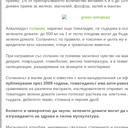
прием); 1/5 от препоръчваното количество витамин К и 5 до 10
дневен прием за желязо, магнезий, фосфор, калий и манган.
Алкалоидът
соланин
, наричан още томатидин, се съдържа в ос
зелените домати- до 500 мг на 1 кг тегло плодове могат да бъд
зелени домати. Соланинът, по правило, е токсичен и целта му е
вредители като насекоми, птици и тревопасни животни.
При натравяне със соланин се появява засилено чувство на жажд
диария, повръщане, главоболие, висока температура, а в тежки
халюцинации, разширяване на зениците и хипотермия.
Соланинът в малки дози е известен с анти-канцерогенния си еф
публикувани през 2009 година, томатидинът има анти-рако
сравняване на различни екстракти, изследователите откриват, 
томатидин зелени домати силно потискат растежа на клетъчни 
гърдата, дебелото черво, стомаха и черния дроб.
Колкото и невероятно да звучи, зелените домати могат да 
изграждането на здрава и силна мускулатура.
Мускулната атрофия, неизменно свързана стареенето и различ