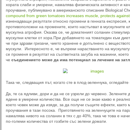
хората слаби и уморени, намалява физическата активност и кач
проучване, публикувано в американското списание Biological Che
compound from green tomatoes increases muscle, protects against
изненадващи резултати относно промени в генната експресия, 
противоположни на промените, които настъпват в мускулните кле
мускулна атрофия. Оказва се, че доматеният соланин стимулир
мускулни клетки от хора.При добавянето на томатидин към диет
че при здрави гризачи, чието хранене е допълнено с веществот
мускули. Интересното е, че въпреки нарастването на мускулату
се променя в резултат на съответната загуба на мазнини, което
че
съединението може да има потенциал за лечение на зат
Така че, следващия път, когато сте в плод-зеленчука, огледайте
Да, те са ядливи, дори и да не се узрели до червено. Зелените 
ядене в умерени количества. Все още не се знае какво е реалн
което човек може да изяде, за да получи същите ефекти, както 
проучвания в тази посока. Приготвянето на зеленчуците на пар
намалява нивото на соланин в тях с до 40%, така че това е начи
по-големи количества от гозбите със зелени домати.