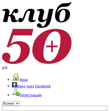
a
/
A
Вход
Влез чрез Facebook
Регистрация