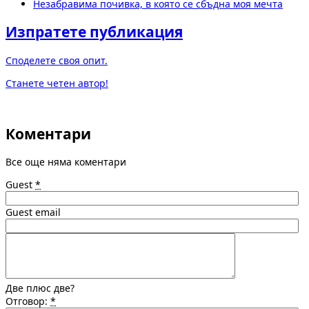
Незабравима почивка, в която се сбъдна моя мечта
Изпратете публикация
Споделете своя опит.
Станете четен автор!
Коментари
Все още няма коментари
Guest
*
Guest email
Две плюс две?
Отговор:
*