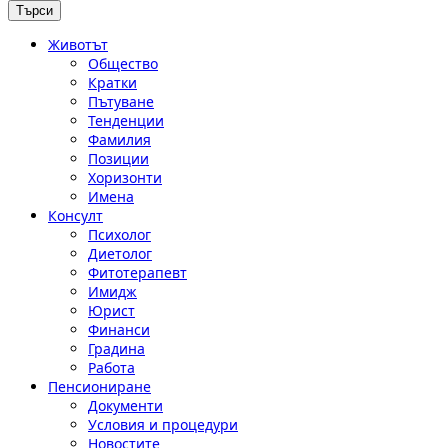
Животът
Общество
Кратки
Пътуване
Тенденции
Фамилия
Позиции
Хоризонти
Имена
Консулт
Психолог
Диетолог
Фитотерапевт
Имидж
Юрист
Финанси
Градина
Работа
Пенсиониране
Документи
Условия и процедури
Новостите