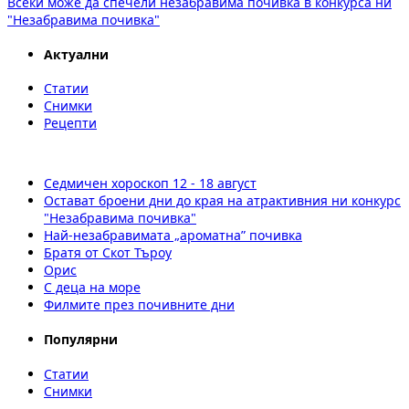
Всеки може да спечели незабравима почивка в конкурса ни
"Незабравима почивка"
Актуални
Статии
Снимки
Рецепти
Седмичен хороскоп 12 - 18 август
Остават броени дни до края на атрактивния ни конкурс
"Незабравима почивка"
Най-незабравимата „ароматна” почивка
Братя от Скот Търоу
Орис
С деца на море
Филмите през почивните дни
Популярни
Статии
Снимки