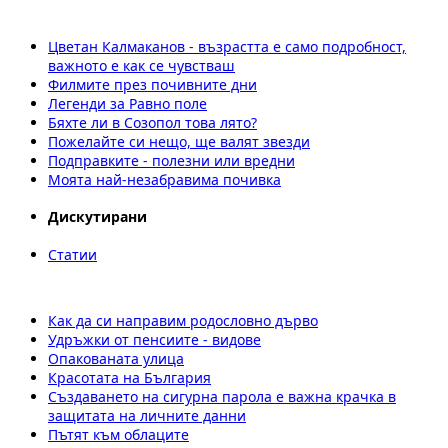
Цветан Калмаканов - възрастта е само подробност,
важното е как се чувстваш
Филмите през почивните дни
Легенди за Равно поле
Бяхте ли в Созопол това лято?
Пожелайте си нещо, ще валят звезди
Подправките - полезни или вредни
Моята най-незабравима почивка
Дискутирани
Статии
Как да си направим родословно дърво
Удръжки от пенсиите - видове
Опакованата улица
Красотата на България
Създаването на сигурна парола е важна крачка в
защитата на личните данни
Пътят към облаците