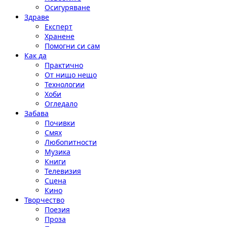
Осигуряване
Здраве
Експерт
Хранене
Помогни си сам
Как да
Практично
От нищо нещо
Технологии
Хоби
Огледало
Забава
Почивки
Смях
Любопитности
Музика
Книги
Телевизия
Сцена
Кино
Творчество
Поезия
Проза