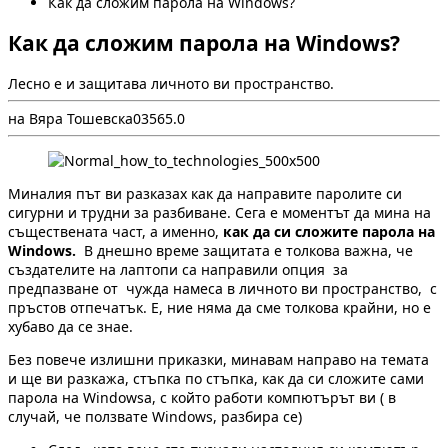
Как да сложим парола на Windows?
Как да сложим парола на Windows?
Лесно е и защитава личното ви пространство.
на Вяра Тошевска
0
356
5.0
Миналия път ви разказах как да направите паролите си
сигурни и трудни за разбиване. Сега е моментът да мина на
съществената част, а именно,
как да си сложите парола на
Windows.
В днешно време защитата е толкова важна, че
създателите на лаптопи са направили опция за
предпазване от чужда намеса в личното ви пространство, с
пръстов отпечатък. Е, ние няма да сме толкова крайни, но е
хубаво да се знае.
Без повече излишни приказки, минавам направо на темата
и ще ви разкажа, стъпка по стъпка, как да си сложите сами
парола на Windowsa, с който работи компютърът ви ( в
случай, че ползвате Windows, разбира се)