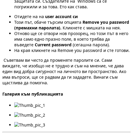
защитата си. Създателите на Windows са се
погрижили и за това. Ето как става.
Отидете на на
user account си
Този път, обаче търсим опцията
Remove you password
(премахни паролата
).
Кликнете с мишката на нея.
Отново ще се отвори нов прозорец, но този път в него
има само едно празно поле, в което трябва да
въведете
Current password
(сегашна парола).
На края кликнете на Remove you password и сте готови.
Съветвам ви често да променяте паролите си. Сами
виждате, че изобщо не е трудно и съм на мнение, че дава
един вид добра сигурност на личното ви пространство. Ако
има въпроси, ще се радвам да ги зададете. Винаги съм
щастлива да помогна.
Галерия към публикацията