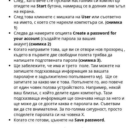
След , като вече сте пуснали настолния си компютър
отидете на
Start
бутона, намиращ се в долния ляв ъгъл
на екрана.
След това кликнете с мишката на
User
или съответно
на името, с което сте нарекли компютъра си. (
снимка
1
)
Следва да намерите опцията
Create a password for
your account
(създайте парола за вашия
акаунт)
(снимка 2)
Когато направите това, ще ви се отвори нов прозорец ,
където в първите две свободни полета трябва да
напишете подготвената парола
(снимка 3).
Ще забележите, че има и трето поле. Там можете на
запишете подсказваща информация за вашата
парола(не е задължително попълването му). Ще се
запитате за какво ми е това. Попълнете го, ако повече
от един човек ползва устройството. Например, някой
ваш близък, с който делите един компютър. Тази
подсказваща информация ще означава нещо за него и
ще може да се досети каква е паролата ви. Съветвам
ви да сте внимателни. За по-голяма сигурност, просто
споделете паролата си на човека Х.
Когато сте готови, цъкнете на
Save password.