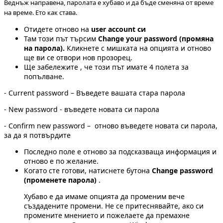
Веднъж направена, паролата е хубаво и да бъде сменяна от време
на време. Ето как става.
Отидете отново на
user account си
Там този път търсим
Change your password (промяна
на парола).
Кликнете с мишката на опцията и отново
ще ви се отвори нов прозорец.
Ще забележите , че този път имате 4 полета за
попълване.
- Current password – Въведете вашата стара парола
- New password - въведете новата си парола
- Confirm new password – отново въведете новата си парола,
за да я потвърдите
Последно поле е отново за подсказваща информация и
отново е по желание.
Когато сте готови, натиснете бутона
Change password
(променете парола)
.
Хубаво е да имаме опцията да променим вече
създадените промени. Не се притеснявайте, ако си
промените мнението и пожелаете да премахне