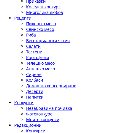
Приказки
Коледен конкурс
Многолика любов
Рецепти
Пилешко месо
Свинско месо
Риба
Вегетариански ястия
Салати
Тестени
Картофени
Телешко месо
Агнешко месо
Сирене
Колбаси
Домашно консервиране
Десерти
Напитки
Конкурси
Незабравима почивка
Фотоконкурс
Моите конкурси
Редакционни
Конкурси