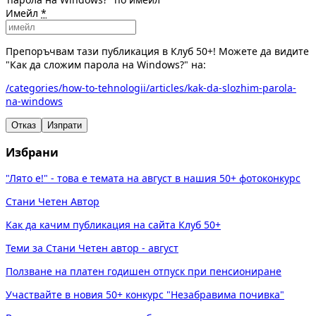
Имейл
*
Препоръчвам тази публикация в Клуб 50+! Можете да видите
"Как да сложим парола на Windows?" на:
/categories/how-to-tehnologii/articles/kak-da-slozhim-parola-
na-windows
Отказ
Изпрати
Избрани
"Лято е!" - това е темата на август в нашия 50+ фотоконкурс
Стани Четен Автор
Как да качим публикация на сайта Клуб 50+
Теми за Стани Четен автор - август
Ползване на платен годишен отпуск при пенсиониране
Участвайте в новия 50+ конкурс "Незабравима почивка"