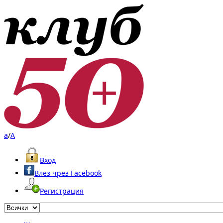
a
/
A
Вход
Влез чрез Facebook
Регистрация