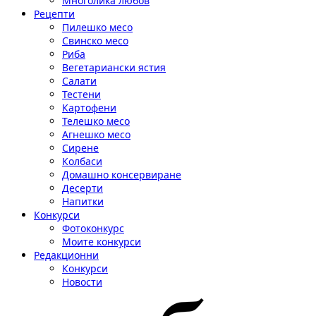
Многолика любов
Рецепти
Пилешко месо
Свинско месо
Риба
Вегетариански ястия
Салати
Тестени
Картофени
Телешко месо
Агнешко месо
Сирене
Колбаси
Домашно консервиране
Десерти
Напитки
Конкурси
Фотоконкурс
Моите конкурси
Редакционни
Конкурси
Новости