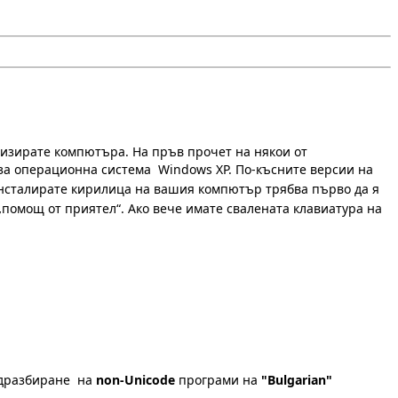
илизирате компютъра. На пръв прочет на някои от
а за операционна система Windows XP. По-късните версии на
инсталирате кирилица на вашия компютър трябва първо да я
„помощ от приятел“. Ако вече имате свалената клавиатура на
подразбиране на
non-Unicode
програми на
"Bulgarian"