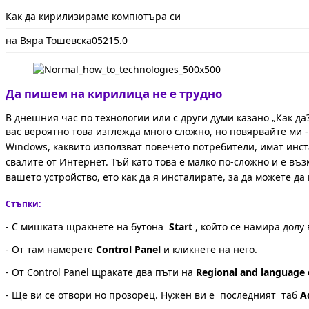
Как да кирилизираме компютъра си
на Вяра Тошевска
0
521
5.0
Да пишем на кирилица не е трудно
В днешния час по технологии или с други думи казано „Как да
вас вероятно това изглежда много сложно, но повярвайте ми -
Windows, каквито използват повечето потребители, имат инс
свалите от Интернет. Тъй като това е малко по-сложно и е в
вашето устройство, ето как да я инсталирате, за да можете да
Стъпки:
- С мишката щракнете на бутона
Start
, който се намира долу
- От там намерете
Control Panel
и кликнете на него.
- От Control Panel щракате два пъти на
Regional and language 
- Ще ви се отвори но прозорец. Нужен ви е последният таб
A