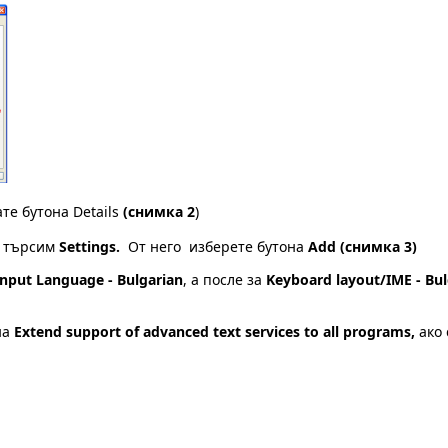
ате бутона Details
(снимка 2
)
о търсим
Settings.
От него изберете бутона
Add (снимка 3)
Input Language - Bulgarian
, а после за
Keyboard layout/IME - Bul
на
Extend support of advanced text services to all programs,
ако 