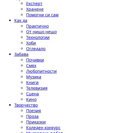
Експерт
Хранене
Помогни си сам
Как да
Практично
От нищо нещо
Технологии
Хоби
Огледало
Забава
Почивки
Смях
Любопитности
Музика
Книги
Телевизия
Сцена
Кино
Творчество
Поезия
Проза
Приказки
Коледен конкурс