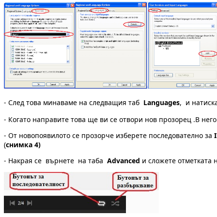
- След това минаваме на следващия таб
Languages
, и натиск
- Когато направите това ще ви се отвори нов прозорец .В нег
- От новопоявилото се прозорче изберете последователно за
(
снимка 4)
- Накрая се върнете на таба
Advanced
и сложете отметката 