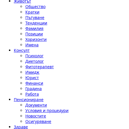
Животът
Общество
Кратки
Пътуване
Тенденции
Фамилия
Позиции
Хоризонти
Имена
Консулт
Психолог
Диетолог
Фитотерапевт
Имидж
Юрист
Финанси
Градина
Работа
Пенсиониране
Документи
Условия и процедури
Новостите
Осигуряване
Здраве