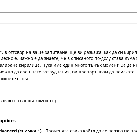
?“, в отговор на ваше запитване, ще ви разкажа как да си кир
 лесно е.
Важно е да знаете, че в описаното по-долу става дум
талирана кирилица. Тука има един много тънък момент. За да 
ъзможно да срещнете затруднения, ви препоръчвам да поискате 
 пишете с нея.
 в ляво на вашия компютър.
options
.
dvanced (снимка 1)
. Променяте езика който да се ползва по 