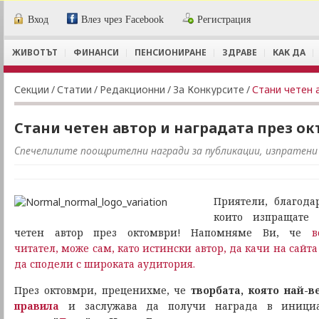
Вход
Влез чрез Facebook
Регистрация
ЖИВОТЪТ
ФИНАНСИ
ПЕНСИОНИРАНЕ
ЗДРАВЕ
КАК ДА
Секции
/
Статии
/
Редакционни
/
За Конкурсите
/
Стани четен 
Стани четен автор и наградата през о
Спечелилите поощрителни награди за публикации, изпратени
Приятели,
благода
които изпращате 
четен автор през октомври! Напомняме Ви, че
в
читател, може сам, като истински автор, да качи на сайт
да сподели с широката аудитория.
През октовмри, преценихме, че
творбата, която най-в
правила
и заслужава да получи награда в иници