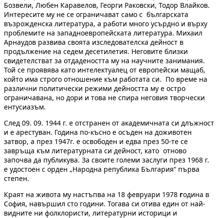
Бозвели, Любен Каравелов, Георги Раковски, Тодор Влайков.
Интересите му не се ограничават само с българската
възрожденска литература, а работи много усърдно и върху
проблемите на западноевропейската литература. Михаил
Арнаудов развива своята изследователска дейност в
продължение на седем десетилетия. Неговите близки
свидетелстват за отдадеността му на научните занимания.
Той се проявява като интелектуалец от европейски мащаб,
който има строго отношение към работата си. По време на
различни политически режими дейността му е остро
ограничавана, но дори и това не спира неговия творчески
ентусиазъм.
След 09. 09. 1944 г. е отстранен от академичната си длъжност
и е арестуван. Година по-късно е осъден на доживотен
затвор, а през 1947г. е освободен и едва през 50-те се
завръща към литературната си дейност, като отново
започва да публикува. За своите големи заслуги през 1968 г.
е удостоен с орден „Народна република България“ първа
степен.
Краят на живота му настъпва на 18 февруари 1978
г
одина в
София, навършил сто години. Тогава си отива един от най-
видните ни фолклористи, литературни историци и