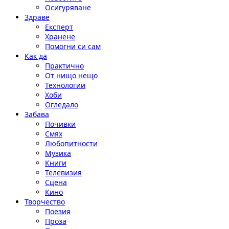
Осигуряване
Здраве
Експерт
Хранене
Помогни си сам
Как да
Практично
От нищо нещо
Технологии
Хоби
Огледало
Забава
Почивки
Смях
Любопитности
Музика
Книги
Телевизия
Сцена
Кино
Творчество
Поезия
Проза