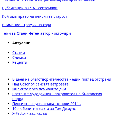
Публикации в СЧА - септември
Кой има право на пенсия за старост
Внимание - трафик на хора
Теми за Стани Четен автор - октомври
Актуални
Статии
Снимки
Рецепти
В деня на благотворителността - един поглед отстрани
Над Созопол свистят ветровете
Филмите през почивните дни
Светецът чудодайник - покровител на българския
народ
Пенсиите се увеличават от юли 2014г.
10 любопитни факта за Том Джоунс
X-Factor - зад кадър