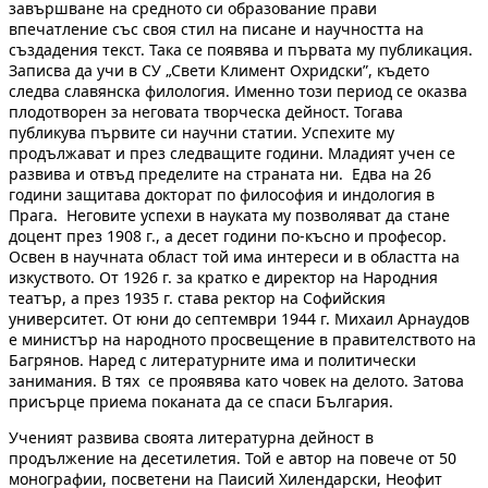
завършване на средното си образование прави
впечатление със своя стил на писане и научността на
създадения текст. Така се появява и първата му публикация.
Записва да учи в СУ „Свети Климент Охридски”, където
следва славянска филология. Именно този период се оказва
плодотворен за неговата творческа дейност. Тогава
публикува първите си научни статии. Успехите му
продължават и през следващите години. Младият учен се
развива и отвъд пределите на страната ни. Едва на 26
години защитава докторат по философия и индология в
Прага. Неговите успехи в науката му позволяват да стане
доцент през 1908 г., а десет години по-късно и професор.
Освен в научната област той има интереси и в областта на
изкуството. От 1926 г. за кратко е директор на Народния
театър, а през 1935 г. става ректор на Софийския
университет. От юни до септември 1944 г. Михаил Арнаудов
е министър на народното просвещение в правителството на
Багрянов. Наред с литературните има и политически
занимания. В тях се проявява като човек на делото. Затова
присърце приема поканата да се спаси България.
Ученият развива своята литературна дейност в
продължение на десетилетия. Той е автор на повече от 50
монографии, посветени на Паисий Хилендарски, Неофит