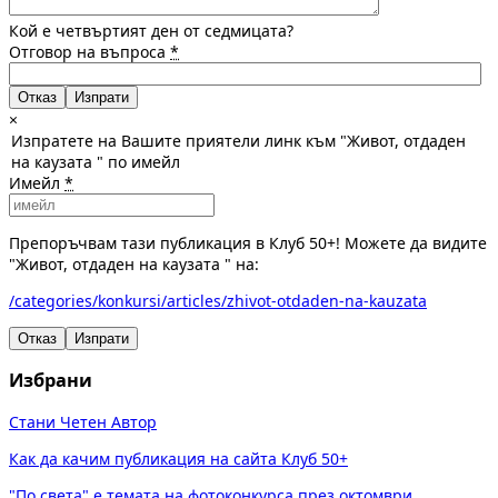
Кой е четвъртият ден от седмицата?
Отговор на въпроса
*
Отказ
×
Изпратете на Вашите приятели линк към "Живот, отдаден
на каузата " по имейл
Имейл
*
Препоръчвам тази публикация в Клуб 50+! Можете да видите
"Живот, отдаден на каузата " на:
/categories/konkursi/articles/zhivot-otdaden-na-kauzata
Отказ
Изпрати
Избрани
Стани Четен Автор
Как да качим публикация на сайта Клуб 50+
"По света" е темата на фотоконкурса през октомври