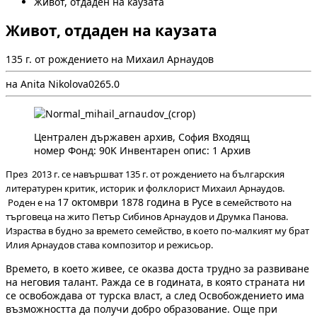
Живот, отдаден на каузата
Живот, отдаден на каузата
135 г. от рождението на Михаил Арнаудов
на Anita Nikolova
0
26
5.0
Централен държавен архив, София Входящ
номер Фонд: 90K Инвентарен опис: 1 Архив
През 2013 г. се навършват 135 г. от рождението на българския
литературен критик, историк и фолклорист Михаил Арнаудов.
17 октомври 1878 година в Русе
Роден е на
в семейството на
търговеца на жито Петър Сибинов Арнаудов и Друмка Панов
а.
Израства в будно за времето семейство, в което по-малкият му брат
Илия Арнаудов става композитор и режисьор.
Времето, в което живее, се оказва доста трудно за развиване
на неговия талант. Ражда се в годината, в която страната ни
се освобождава от турска власт, а след Освобождението има
възможността да получи добро образование. Още при