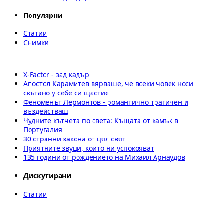
Популярни
Статии
Снимки
X-Factor - зад кадър
Апостол Карамитев вярваше, че всеки човек носи
скътано у себе си щастие
Феноменът Лермонтов - романтично трагичен и
въздействащ
Чудните кътчета по света: Къщата от камък в
Португалия
30 странни закона от цял свят
Приятните звуци, които ни успокояват
135 години от рождението на Михаил Арнаудов
Дискутирани
Статии