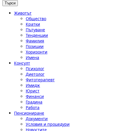
Животът
Общество
Кратки
Пътуване
Тенденции
Фамилия
Позиции
Хоризонти
Имена
Консулт
Психолог
Диетолог
Фитотерапевт
Имидж
Юрист
Финанси
Градина
Работа
Пенсиониране
Документи
Условия и процедури
Новостите