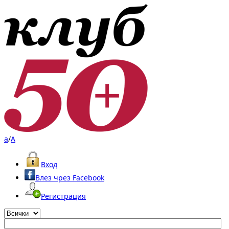
a
/
A
Вход
Влез чрез Facebook
Регистрация