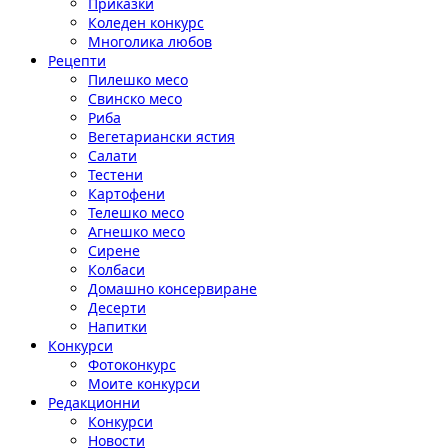
Приказки
Коледен конкурс
Многолика любов
Рецепти
Пилешко месо
Свинско месо
Риба
Вегетариански ястия
Салати
Тестени
Картофени
Телешко месо
Агнешко месо
Сирене
Колбаси
Домашно консервиране
Десерти
Напитки
Конкурси
Фотоконкурс
Моите конкурси
Редакционни
Конкурси
Новости