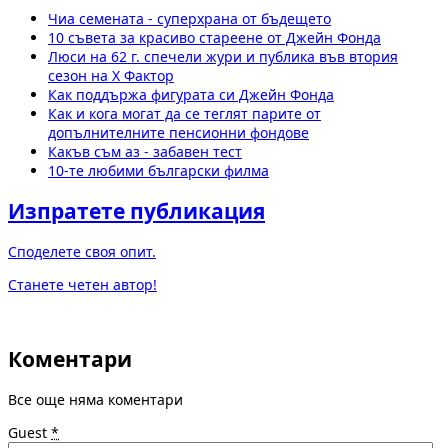
Чиа семената - суперхрана от бъдещето
10 съвета за красиво стареене от Джейн Фонда
Люси на 62 г. спечели жури и публика във втория
сезон на X Фактор
Как поддържа фигурата си Джейн Фонда
Как и кога могат да се теглят парите от
допълнителните пенсионни фондове
Какъв съм аз - забавен тест
10-те любими български филма
Изпратете публикация
Споделете своя опит.
Станете четен автор!
Коментари
Все още няма коментари
Guest
*