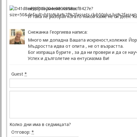
недоразумение написа:
И така не разбрах когато някой каже не си деен. К
Снежанка Георгиева написа:
Много ми допадна Вашата искреност,колежке Йор
Мъдростта идва от опита , не от възрастта.
Бог изпраща бурите , за да ни провери и да се на
Успех и дълголетие на ентусиазма Ви!
Guest
*
Колко дни има в седмицата?
Отговор:
*