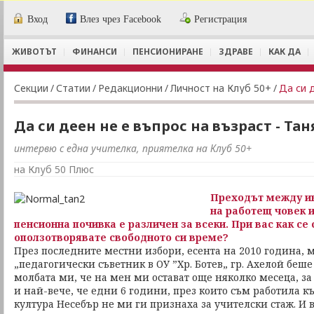
Вход
Влез чрез Facebook
Регистрация
ЖИВОТЪТ
ФИНАНСИ
ПЕНСИОНИРАНЕ
ЗДРАВЕ
КАК ДА
Секции
/
Статии
/
Редакционни
/
Личност на Клуб 50+
/
Да си 
Да си деен не е въпрос на възраст - Та
интервю с една учителка, приятелка на Клуб 50+
на Клуб 50 Плюс
Преходът между и
на работещ човек 
пенсионна почивка е различен за всеки. При вас как се
оползотворявате свободното си време?
През последните местни избори, есента на 2010 година, м
„педагогически съветник в ОУ ”Хр. Ботев„ гр. Ахелой беш
молбата ми, че на мен ми остават още няколко месеца, з
и най-вече, че едни 6 години, през които съм работила к
култура Несебър не ми ги признаха за учителски стаж. И 