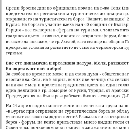
Преди броени дни по официална покана на г-жа Соня Енил
председател на регионалната туристическа асоциация гр. Б
откриването на туристическата борса "Вашата ваканция" 20
Бургас. На борсата участие взеха над 60 общини от Българ
Гърция - все експерти в сферата на туризма.
С топлата пит
градински цветя - люлякът, с които се откри този форум, беше
искахме да покажем, че гр. Ахелой, като селище на община 
прекрасни условия за развитието не само на черноморски тур
туризъм.
Вие сте динамична и креативна натура. Моля, разкажет
Ви определят най-добре!
За свободно време не може и да става дума - общественат
изоставила. Сега, на 9 април, водих две дечица със селск
паничка с мед и пролетни градински цветя на един голя
една делгация в гр. Поморие от Русия, Турция, от Арабски
Председателя на българо-арабската бизнес асоциация Д-Р
На 24 април водих нашите жени от певческата група на 
–в Бургас при откриване на туристическата борса за обл.Б
участват със свои народни песни/. Разказах ви за открива
борса - форум, на който присъстваха много видни гости о
Освен това, подкрепям моят съпруг в засаждането на мног