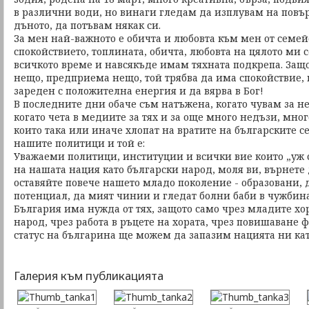
в различни води, но винаги гледам да изплувам на повър
дъното, да потъвам някак си.
За мен най-важното е обичта и любовта към мен от семей
спокойствието, топлината, обичта, любовта на цялото ми с
всичкото време и навсякъде имам тяхната подкрепа. Защо
нещо, предприема нещо, той трябва да има спокойствие, 
зареден с положителна енергия и да вярва в Бог!
В последните дни обаче съм натъжена, когато чувам за не
когато чета в медиите за тях и за още много недъзи, мно
които така или иначе хлопат на вратите на българските 
нашите политици и той е:
Уважаеми политици, институции и всички вие които „уж с
на нашата нация като български народ, моля ви, върнете 
оставяйте повече нашето младо поколение - образовани, д
потенциал, да мият чинии и гледат болни баби в чужбина
България има нужда от тях, защото само чрез младите хо
народ, чрез работа в ръцете на хората, чрез повишаване
статус на българина ще можем да запазим нацията ни ка
Галерия към публикацията