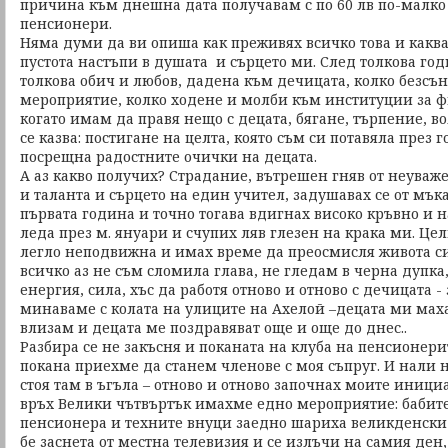
причина към днешна дата получавам с по 60 лв по-малко
пенсионери.
Няма думи да ви опиша как преживях всичко това и каква
пустота настъпи в душата и сърцето ми. След толкова го
толкова обич и любов, дадена към дечицата, колко безсъ
мероприятие, колко ходене и молби към институции за ф
когато имам да правя нещо с децата, бягане, търпение, во
се казва: постигане на целта, която съм си потавяла през г
посрещна радостните очички на децата.
А аз какво получих? Страдание, вътрешен гняв от неуваж
и таланта и сърцето на един учител, задушавах се от мък
първата година и точно тогава вдигнах високо кръвно и 
леда през м. януари и счупих ляв глезен на крака ми. Цел
легло неподвижна и имах време да преосмисля живота с
всичко аз не съм сломила глава, не гледам в черна дупка
енергия, сила, хъс да работя отново и отново с дечицата -
минаваме с колата на улиците на Ахелой –децата ми маха
влизам и децата ме поздравяват още и още до днес..
Разбира се не закъсня и поканата на клуба на пенсионерит
покана приехме да станем членове с моя съпруг. И нали 
стоя там в ъгъла – отново и отново започнах моите иници
връх Велики чътвъртък имахме едно мероприятие: бабите
пенсионера и техните внуци заедно шариха великденски
бе заснета от местна телевизия и се излъчи на самия ден,