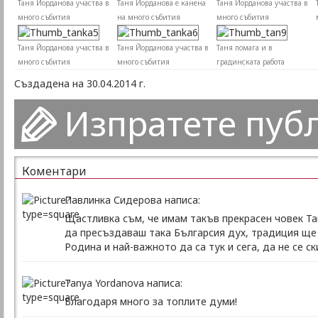
Таня Йорданова участва в
Таня Йорданова е канена
Таня Йорданова участва в
много събития
на много събития
много събития
Таня Йорданова участва в
Таня Йорданова участва в
Таня помага и в
много събития
много събития
градинската работа
Създадена на 30.04.2014 г.
Изпратете пуб
Коментари
Павлинка Сидерова написа:
Щастливка съм, че имам такъв прекрасен човек Та
да пресъздаваш така Българсия дух, традиция ще с
Родина и най-важното да са тук и сега, да не се с
Tanya Yordanova написа:
Благодаря много за топлите думи!