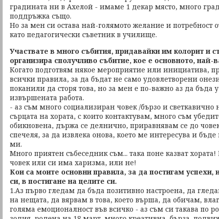
градината ни в Ахелой - имаме 1 декар място, много гра
поддръжка също.
Но за мен си остава най-голямото желание и потребност о
като педагогически съветник в училище.
Участвате в много събития, придавайки им колорит и с
организира сполучливо събитие, кое е основното, най-
Когато подготвям някое мероприятие или инициатива, пр
всички правила, за да бъдат не само удовлетворени онези
поканили да сторя това, но за мен е по-важно аз да бъда 
извършената работа.
- аз съм много социализиран човек /бързо и светкавично
сърцата на хората, с които контактувам, много съм убеди
обикновена, държа се делнично, приравнявам се до човек
спечеля, за да извлека онова, което ме интересува и бъде
ми.
Много приятен събеседник съм... така поне казват хората! 
човек или си има харизма, или не!
Кои са моите основни правила, за да постигам успехи, 
си, в постигане на целите си.
1.Аз първо гледам да бъда позитивно настроена, да глед
на нещата, да вярвам в това, което върша, да обичам, вл
голяма емоционалност във всичко - аз съм си такава по 
зодия, родена на 18 март, много креативна, бърза, подв