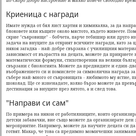
по-скоро добро настроение и малко повече свободно врем
Криеница с награди
Имате нужда от бял лист хартия и химикалка, за да напра
блоковете или къщите около мястото, където живеете. По
скрие "съкровище" - бобчета, парче тебишир или друго ин
задача на внуците да открият всичките награди, като за 
някоя загадка - най-добре свързана с училищния матери
зависимост от възрастта на децата, можете да прикриете
математически формули, стихотворения на велики българ
свързани с биологията. Можете да предвидите и един-два
въображението си и помислете за символична награда за 
събере най-много от съкровищата - любимото му ястие, п
шоколад. Ще се изненадате, колко бързо можете да прев
дестинация за внуците през лятото, а и след това.
"Направи си сам"
По примера на някои от работилниците, които организир
детски забавачки, вие също можете да организирате ден 
мероприятие. Например, можете да научите децата си да
готвят. Макар, че това са предимно момичешки заниман