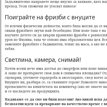
Задължително направете нещо вкусно за хапване, като на
преход. Тези спомени не угасват никога!
Поиграйте на фризби с внуците
От всички физически дейности, които биха могли да се ка
сякаш фризбито звучи най-безобидно. Или поне така е на 
научите детето си да хвърля правилно фризби е равноси
урок по Физика, така че отново има образователна цел. Вс
замените фризбито с бадминтон, тенис на маса, а ако не в
табла.
Светлина, камера, снимай!
Почти всеки вече има достъп до смартфон или поне някак
А защо не превърнете своя дом в снимачна площадка? От
сценария, уточнете гардероба и аксесоарите, след което 
Внуците ви, разбира се, са главните герои! Помолете няк
пренасянето на клипчетата на компютър (ако не знаете ка
и се насладете на продукцията.
Надяваме се да сме ви били полезни! Ако някой иска д
безплатни идеи за прекарване на качествено време с в