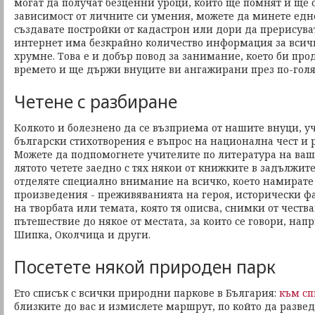
могат да получат безценни уроци, които ще помнят и ще с
зависимост от личните си умения, можете да минете едн
създавате постройки от кадастрон или дори да прерисувате
интернет има безкрайно количество информация за всичк
хрумне. Това е и добър повод за занимание, което би пр
времето и ще държи внуците ви ангажирани през по-голям
Четене с разбиране
Колкото и болезнено да се възприема от нашите внуци, у
български стихотворения е въпрос на национална чест и 
Можете да подпомогнете учителите по литература на ваш
лятото четете заедно с тях някои от книжките в задължит
отделяте специално внимание на всичко, което намирате 
произведения - преживяванията на героя, исторически ф
на творбата или темата, която тя описва, снимки от честв
пътешествие до някое от местата, за които се говори, на
Шипка, Околчица и други.
Посетете някой природен парк
Ето списък с всички природни паркове в България:
към сп
близките до вас и измислете маршрут, по който да развед