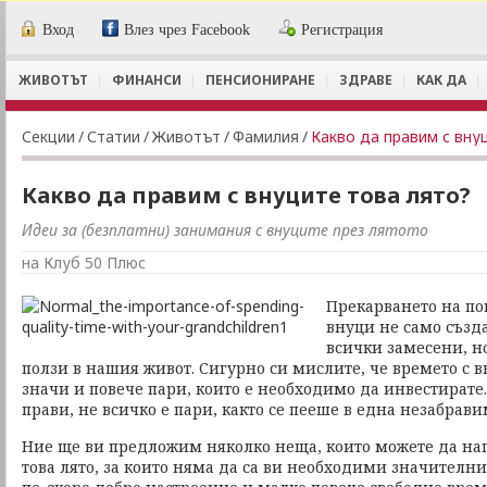
Вход
Влез чрез Facebook
Регистрация
ЖИВОТЪТ
ФИНАНСИ
ПЕНСИОНИРАНЕ
ЗДРАВЕ
КАК ДА
Секции
/
Статии
/
Животът
/
Фамилия
/
Какво да правим с вну
Какво да правим с внуците това лято?
Идеи за (безплатни) занимания с внуците през лятото
на Клуб 50 Плюс
Прекарването на по
внуци не само създ
всички замесени, н
ползи в нашия живот. Сигурно си мислите, че времето с 
значи и повече пари, които е необходимо да инвестирате.
прави, не всичко е пари, както се пееше в една незабрави
Ние ще ви предложим няколко неща, които можете да нап
това лято, за които няма да са ви необходими значителн