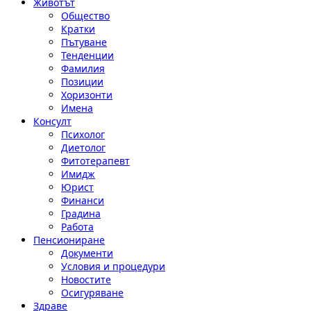
Животът
Общество
Кратки
Пътуване
Тенденции
Фамилия
Позиции
Хоризонти
Имена
Консулт
Психолог
Диетолог
Фитотерапевт
Имидж
Юрист
Финанси
Градина
Работа
Пенсиониране
Документи
Условия и процедури
Новостите
Осигуряване
Здраве