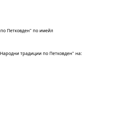
по Петковден" по имейл
"Народни традиции по Петковден" на: