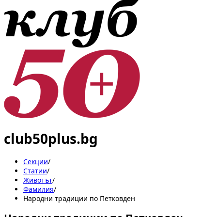
club50plus.bg
Секции
/
Статии
/
Животът
/
Фамилия
/
Народни традиции по Петковден