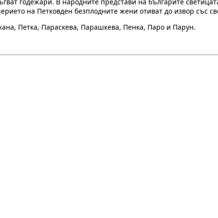
ъгват годежари. В народните представи на българите светицата
черието на Петковден безплодните жени отиват до извор със св
кана, Петка, Параскева, Парашкева, Пенка, Паро и Парун.