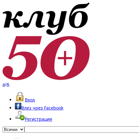
a
/
A
Вход
Влез чрез Facebook
Регистрация