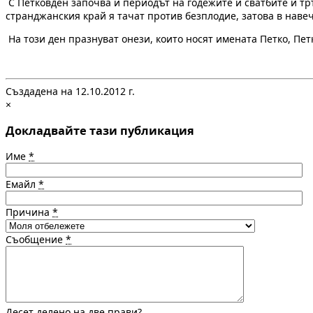
С Петковден започва и периодът на годежите и сватбите и тр
странджанския край я тачат против безплодие, затова в наве
На този ден празнуват онези, които носят имената Петко, Пет
Създадена на 12.10.2012 г.
×
Докладвайте тази публикация
Име
*
Емайл
*
Причина
*
Съобщение
*
Десет делено на две прави?