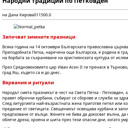
Народни традиции по Петковден
на Дана Кирова
0
1150
0.0
Започват зимните празници
Всяка година на 14 октомври Българската православна църква
Преподобната Петка, наречена още Българска, е родена в гра
на борбата за съхраняване на християнската култура от ислям
През Средновековието цар Иван Асен II ги пренася в Търново
град Яш, където са и до днес.
Вярвания и ритуали
Народът смята празникът в чест на Света Петка - Петковден, з
правят оброчни курбани, събират се сборове и служби за здр
След литургията най-възрастната жена приготвя петел или ко
предание от светицата. Свещеникът освещава курбана и започ
предпазване от вълци. Жените не бива да докосват вълна, да 
облече дреха, кроена и шита през тези опасни дни, когато у