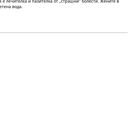
 е лечителка и пазителка от „страшни" болести. Жените в
етена вода.