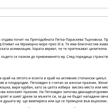
 отдава почит на Преподобната Петка-Параскева Търновска. Пр
д Епиват на Мраморно море през XI в. Тя има благочестив жив
ската асимилация. Хората вярват, че те притежават целителна 
, където се пазели до превземането му. След поредица странс
а край на лятото и есента и край на активния стопански цикъл.
аве и плодородие. Петковден е считан за женски празник. Жени
кошка, вари курбан, като за целта избира високо място или мяс
ва женският празник. На Петковден започва дванадесетдневен 
кроят и шият дрехи за мъжете си, за да не бъдат нападани овча
мре душата му ще вампиряса или ще се превърне във върколак.