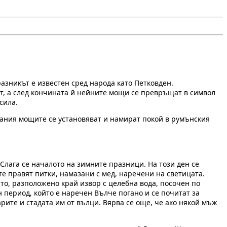
азникът е известен сред народа като Петковден.
от, а след кончината й нейните мощи се превръщат в символ
сила.
твания мощите се установяват и намират покой в румънския
 Слага се началото на зимните празници. На този ден се
те правят питки, намазани с мед, наречени на светицата.
то, разположено край извор с целебна вода, посочен по
период, който е наречен Вълче погано и се почитат за
рите и стадата им от вълци. Вярва се още, че ако някой мъж