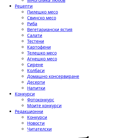
Многолика любов
Рецепти
Пилешко месо
Свинско месо
Риба
Вегетариански ястия
Салати
Тестени
Картофени
Телешко месо
Агнешко месо
Сирене
Колбаси
Домашно консервиране
Десерти
Напитки
Конкурси
Фотоконкурс
Моите конкурси
Редакционни
Конкурси
Новости
Читателски