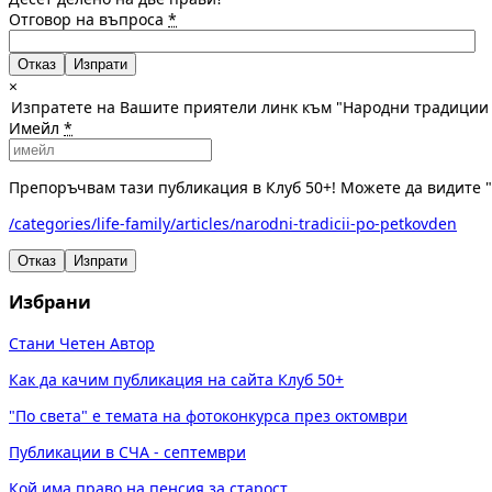
Отговор на въпроса
*
Отказ
×
Изпратете на Вашите приятели линк към "Народни традиции 
Имейл
*
Препоръчвам тази публикация в Клуб 50+! Можете да видите 
/categories/life-family/articles/narodni-tradicii-po-petkovden
Отказ
Изпрати
Избрани
Стани Четен Автор
Как да качим публикация на сайта Клуб 50+
"По света" е темата на фотоконкурса през октомври
Публикации в СЧА - септември
Кой има право на пенсия за старост