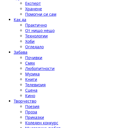
Експерт
Хранене
Помогни си сам
Как да
Практично
От нищо нещо
Технологии
Хоби
Огледало
Забава
Почивки
Смях
Любопитности
Музика
Книги
Телевизия
Сцена
Кино
Творчество
Поезия
Проза
Приказки
Коледен конкурс