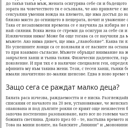
до такъв такъв мъж, жената осигурява себе си и бъдещото
зората на човечеството тя е осъзнала, че ако привлече с 
сексуални умения вожда на племето, ще има достъп до н
близко място до огнището в пещерата, почит и уважение о
Така от незапомнени времена се е научила да избира не 
най-силния. Всяка жена се стреми да осигури за себе си и
Изключения няма! Може би още тогава са се научили да 
мъжете. Ако няма дивеч, ще има „главоболие”. Каква ти 
Но успешните ловци са се ползвали и от ласките на остан
то при взаимно съгласие. Мъжете обръщат внимание на ж
закръглен ханш и тънка талия. Физически дадености, га
поколение. И при тях е в наличие специален ген, опреде
афинита му към такива жени. Тези, с тесен ханш, тънки 
имали значително по-малки шенсове. Едва в ново време т
Защо сега се раждат малко деца?
Бялата раса изчезва, раждаемостта и е ниска. Разглежда
списания от началото на 20 век, установяваме, че женскат
опакована и под дългите рокли се крият още неизвестен б
започва постепенно разопаковане, като все по големи час
божията светлина. Докато през 60 – те, настъпва времето 
Това на мини полите, на банските „бикини” и „монокини