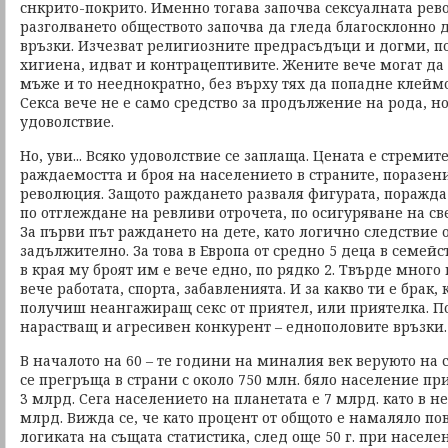
снкрито-покрито. Именно тогава започва сексуалната рев
разголването обществото започва да гледа благосклонно
връзки. Изчезват религиозните предрасъдъци и догми, по
хигиена, идват и контрацептивите. Жените вече могат да
мъже и то нееднократно, без върху тях да попадне клейм
Секса вече не е само средство за продължение на рода, н
удоволствие.
Но, уви... Всяко удоволствие се заплаща. Цената е стремит
раждаемостта и броя на населението в страните, поразени
революция. Защото раждането разваля фигурата, поражд
по отглеждане на ревливи отрочета, по осигуряване на св
За първи път раждането на дете, като логично следствие о
задължително. За това в Европа от средно 5 деца в семейст
в края му броят им е вече едно, по рядко 2. Твърде мног
вече работата, спорта, забавленията. И за какво ти е брак,
получиш неангажиращ секс от приятел, или приятелка. П
нарастващ и агресивен конкурент – еднополовите връзки.
В началото на 60 – те години на миналия век веруюто на
се прегръща в страни с около 750 млн. бяло население пр
3 млрд. Сега населението на планетата е 7 млрд. като в не
млрд. Вижда се, че като процент от общото е намаляло пов
логиката на същата статистика, след още 50 г. при населе