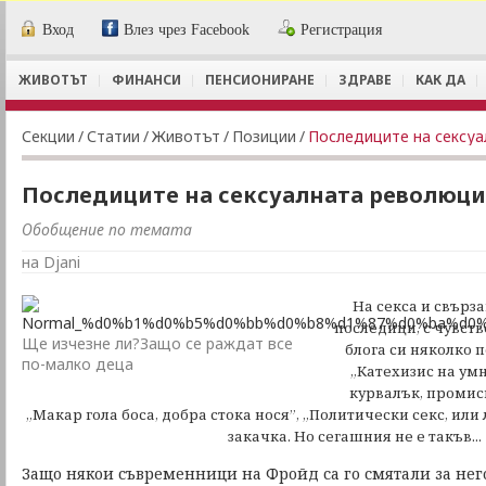
Вход
Влез чрез Facebook
Регистрация
ЖИВОТЪТ
ФИНАНСИ
ПЕНСИОНИРАНЕ
ЗДРАВЕ
КАК ДА
Секции
/
Статии
/
Животът
/
Позиции
/
Последиците на сексуа
Последиците на сексуалната революция
Обобщение по темата
на Djani
На секса и свърз
последици, с чувств
Ще изчезне ли?Защо се раждат все
блога си няколко 
по-малко деца
„Катехизис на ум
курвалък, промиск
„Макар гола боса, добра стока нося”, „Политически секс, или 
закачка. Но сегашния не е такъв...
Защо някои съвременници на Фройд са го смятали за него