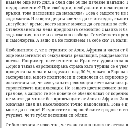
намале още като дял, а след още 50 ще изчезне напълно. Н
недоразумение? При свободни, необуздани и неконтрол
връзки, това население да намалява? Това е защото те не
задължния. И защото децата следва да се отгледат, възпита
„изгубено” време, което иначе можеш да отделиш за себе 
Отглеждането на деца предполага семейство с майка и ба
задължения, но не и сексуална свобода. Семейството пре
и саможертва. А защо да не поживеем за себе си? Та нали 
Любопитното е, че в страните от Азия, Африка и части от 
още незасегнати от сексуалната революция, раждаемостта 
висока. Например, населението на Иран се е удвоило за 
Дори в такава европеизирана страна като Турция се е увел
процента на деца и младежи е над 50 %, докато в Европа
застаряване. Много политолози и социолози са сериозно 
опасенията си, че сексуалната революция вече означава
европейската цивилизация. Не защото цветнокожите навл
градове, а защото те все повече се обезлюдяват от коренн
не могат да минат без пришълците от Азия и Африка. Защо
означава спад на населението точно наполовина. Това е п
може да се спре! И туристите в европейските градове и ст
учудват, че те губят вековния си облик.
От биологията е известно, че екологична ниша не остава 