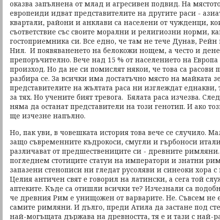
оказва запълнена от млад и агресивен подвид. На мястот
европеиди идват представителите на другите раси - ази
квартали, райони и анклави са населени от чужденци, ко
съответствие със своите морални и религиозни норми, ка
гостоприемника си. Все едно, че там не тече Дунав, Рейн 
Нил. И появяваненето на белокожи нощем, а често и ден
препоръчително. Вече над 15 % от населението на Европа
произход. Но да не си помислят някои, че това са расови
разбира се. За всички има достатъчно място на майката з
представителите на жълтата раса ни изглеждат еднакви,
за тях. Но учените бият тревога. Бялата раса изчезва. Сле
няма да останат представители на този генотип. И ако този
ще изчезне напълно.
Но, пак уви, в човешката история това вече се случило. Ма
защо съвременните къдрокоси, смугли и гърбоноси итали
различават от предшествениците си - древните римляни.
погледнем стотиците статуи на императори и знатни римл
запазени стенописи ни гледат русоляви и синеоки хора с
Целия античен свят е говорил на латински, а сега той слу
аптеките. Къде са отишли всички те? Изчезнали са подобн
че древния Рим е унищожен от варварите. Не. Съвсем не е
самите римляни. И дълго, преди Атила да застане под ст
най-могъщата държава на древността, тя е и тази с най-р