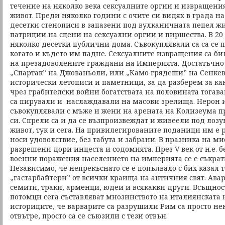
течение на няколко века сексуалните оргии и извращени
живот. Преди няколко години с очите си видях в града н
десетки стенописи в запазени под вулканичната пепел ж
патриции на сцени на сексуални оргии и пиршества. В 20
няколко десетки публични дома. Съвокуплявали са са се 
когато и където им падне. Сексуалните извращения са б
на презадоволените граждани на Империята. Достатъчно 
„Спартак” на Джованьоли, или „Камо грядеши” на Сенкев
исторически летописи и паметници, за да разберем за ка
чрез грабителски войни богатствата на половината тогав
са пирували и наслаждавали на масови зрелища. Нерон и
съвокуплявали с мъже и жени на арената на Колизеума п
си. Спрели са и да се възпроизвеждат и живеели под лозунг
живот, тук и сега. На привилегированите поданици им е 
носи удоволствие, без табута и забрани. В празника на м
разрешени дори инцеста и содомията. През V век от н.е. б
военни поражения населението на империята се е съкрат
Независимо, че непрекъснато се е попълвало с бих казал
„гастарбайтери” от всички краища на античния свят. Авари
семити, траки, арменци, юдеи и всякакви други. Всъщнос
потомци сега съставляват мнозинството на италиянската 
историците, че варварите са разрушили Рим са просто не
отвътре, просто са се съюзили с тези отвън.