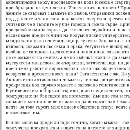
акцентирайки върху проблемите на пола и секса е старти
преобръщане на ценностите. Изначалните ценности! Приет
жените се свързват с мъжете по любов. Отправяйки погле
над дънките и тениската, под която е очертана пресата н
считайки че в гърдите му бие горещо и смело сърце. Приб
прощавай мамина заръка да се пази от случайни и непо
изследване преди години на Колумбийския университет,
млади жени дало изненадващи резултати. Задавани са 
въпроси, свързани със секса и брака. Резултата е шокирещ.
въобще не са такива идеалистки и наивнички, за каквито 
да се омъжват по сметка, а не по любов. Готови са да зам
мускулести младежи с по-възрастни, затлъстяващи, но д
престижна работа и переспективи за високо обществено 
коварство и пресметливост, нали? Съгласен съм с вас. Но 
Авторитетни антрополози доказват, че това „потребителс
прекрасния пол спрямо мъжете е заложено генетически в
В университета в Йорк са открили дори специален ген, от
осигуряване на бъдещото им потомство. Именно той заста
сапьори в минното поле на живота да потърсят най-безо
целта. За това търсят мъж с висок обществен статус, койт
потомството им.
Всичко започва преди хиляди години, когато мъжът – лов
осигурявал прехраната и защитата на племето от хищници