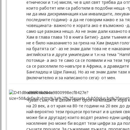
етнически и т.н) мисля, че в цял свят трябва да о
които работят или са работили в подобни неща -т
ни да има дискриминация към инвалидите, лекувани
последните години)- а да не говорим какво е за тя
човещината- важното е хората ако е възможно -да 
само ще разкажа нещо. Аз не знам дали казаното в 
Хам в глава глава 10 в книга Битие)- дали тъмния
не е било наказанието за греха на Хам (видял голо
на братята си"- аз не знам дали това не е наказан
английската и други уикипедии и т.н на тема "Hamit
потомци- а ако те само са се появили и на тези те
са се разселили по-навътре в Африка, а дравидите 
Бангладеш и Шри Ланка). Но аз не знам дали тази 
(включително и за написаното сега)- от мен.
човек написа:
Чувал съм, че в целия свят броя на младите хора 
на 20 век, а от края на 80-те години на 20 век до
най-вероятно тези процеси протичат и в целия свя
може би и другаде) които водят реално едни цифр
население (но може би водят тези цифри за да по
същите процеси. За съжаление лъжата, пропагандат