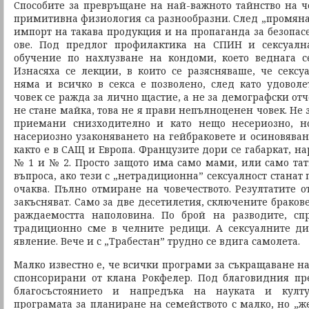
Способите за превръщане на най-важното тайнство на чо
примитивна физиология са разнообразни. След „промянат
импорт на такава продукция и на пропаганда за безопас
ове. Под предлог профилактика на СПИН и сексуалн
обучение по нахлузване на кондоми, което веднага с
Изнасяха се лекции, в които се разясняваше, че секс
няма и всичко в секса е позволено, след като удоволе
човек се ражда за лично щастие, а не за демографски отч
не стане майка, това не я прави непълноценен човек. Не 
приемани снизходително и като нещо несериозно, н
насериозно узаконяването на гейбраковете и осиновяван
както е в САЩ и Европа. Французите дори се габаркат, н
№ 1 и № 2. Просто защото има само мами, или само тат
въпроса, ако тези с „нетрадиционна” сексуалност станат
очаква. Пълно отмиране на човечеството. Резултатите о
закъсняват. Само за две десетилетия, сключените бракове
раждаемостта наполовина. По брой на разводите, сп
традиционно сме в челните редици. А сексуалните ди
явление. Вече и с „Трабестан” трудно се вдига самолета.
Малко известно е, че всички програми за съкращаване н
спонсорирани от клана Рокфелер. Под благовидния пр
благосъстоянието и напредъка на науката и култу
програмата за планиране на семейството с малко, но „ж