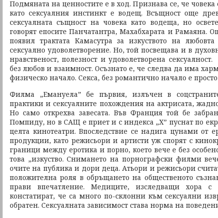
Подмяната на ценностите е в ход. Признава се, че човека
като сексуалния инстинкт е водещ. Всъщност още дре
сексуалната същност на човека като водеща, но освете
говорят епосите Панчатантра, Махабхарата и Рамаяна. Още
появил трактата Камасутра за изкуството на любовта
сексуално удоволетворение. Но, той посвещава и в духов
нравственост, полезност и удоволетворена сексуалност.
без любов и взаимност. Осъзнато е, че следва да има ха
физическо начало. Секса, без романтично начало е просто
Филма „Емануeла” бе първия, излъчен в соцстранит
практики и сексуалните похождения на актрисата, жадно
Но само открехва завесата. Във Франция той бе забр
Помпиду, но в САЩ е приет и с индекса „Х” пуснат по екр
целта кинотеатри. Впоследствие се надига цунами от 
продукции, като режисьори и артисти уж спорят с кино
граници между еротика и порно, което вече е без особен
това „изкуство. Снимането на порнографски филми вече
очите на публика и дори деца. Атьори и режисьори счита
положителна роля в обръщането на общественото съзнан
прави впечатление. Медиците, изследващи хора с 
констатират, че са много по-склонни към сексуални изв
обратен. Сексуалната зависимост става норма на поведени