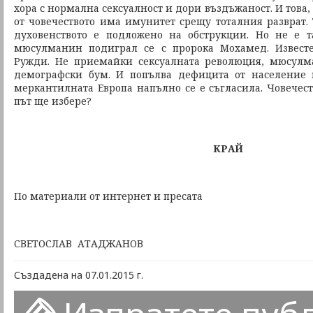
хора с нормална сексуалност и дори въздъжаност. И това,
от човечеството има имунитет срещу тоталния разврат. 
духовенството е подложено на обструкции. Но не е т
мюсулманин подиграл се с пророка Мохамед. Извест
Ружди. Не приемайки сексуалната революция, мюсулм
демографски бум. И попълва дефицита от население и
меркантилната Европа напълно се е съгласила. Човечест
път ще избере?
КРАЙ
По материали от интернет и пресата
СВЕТОСЛАВ АТАДЖАНОВ
Създадена на 07.01.2015 г.