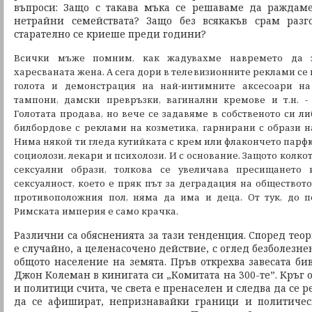
въпроси: Защо с такава мъка се решаваме да раждаме
нетрайни семействата? Защо без всякакъв срам разго
старателно се криеше преди години?
Всички мъже помним, как жадувахме навремето да 
харесваната жена. А сега дори в телевизионните реклами се
голота и демонстрация на най-интимните аксесоари на
тампони, дамски превръзки, вагинални кремове и т.н. -
Голотата продава, но вече се задавяме в собственото си л
билбордове с реклами на козметика, гарнирани с образи н
Нима някой ти гледа кутийката с крем или флакончето пар
социолози, лекари и психолози. И с основание. Защото колк
сексуални образи, толкова се увеличава пресищането
сексуалност, което е пряк път за деградация на обществот
противоположния пол, няма да има и деца. От тук, до п
Римската империя е само крачка.
Различни са обясненията за тази тенденция. Според теори
е случайно, а целенасочено действие, с оглед безболезн
общото население на земята. Пръв открехва завесата б
Джон Колеман в кинигата си „Комитата на 300-те”. Кръг
и политици счита, че света е пренаселен и следва да се 
да се афишират, непризнавайки граници и политическ