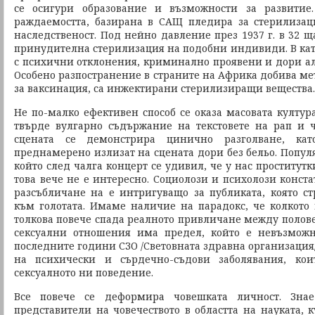
се осигури образование и възможности за развитие
раждаемостта, базирана в САЩ пледира за стерилизац
наследственост. Под нейно давление през 1937 г. в 32 щ
принудителна стерилизация на подобни индивиди. В кат
с психични отклонения, криминално проявени и дори ал
Особено разпостранение в страните на Африка добива ме
за ваксинация, са инжектирани стерилизиращи вещества.
Не по-малко ефективен способ се оказа масовата култур
твърде вулгарно съдържание на текстовете на рап и 
сцената се демонстрира цинично разголване, кат
преднамерено излизат на сцената дори без бельо. Попул
който след чалга концерт се удивил, че у нас проститутк
това вече не е интересно. Социолози и психолози конста
разсъбличане на е интригуващо за публиката, която с
към голотата. Имаме наличие на парадокс, че колкото 
толкова повече спада реалното привличане между полове
сексуални отношения има предел, който е невъзможн
последните години СЗО /Световната здравна организация/
на психически и сърдечно-съдови заболявания, кои
сексуалното ни поведение.
Все повече се деформира човешката личност. Знае
представители на човечеството в областта на науката, к