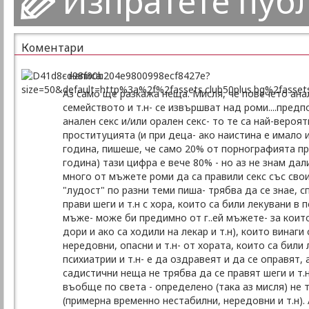
Изпратете пуб
Коментари
- написа:
Аз само ще разкажа неща. Мисля, че повечето анал
семейството и т.н- се извършват над роми....предп
анален секс и/или орален секс- то те са най-вероя
проституцията (и при деца- ако наистина е имало или
година, пишеше, че само 20% от порнографията пре
година) тази цифра е вече 80% - но аз не знам дал
много от мъжете роми да са правили секс със сво
"лудост" по разни теми пиша- трябва да се знае, с
прави шеги и т.н с хора, които са били лекувани в 
мъже- може би предимно от г..ей мъжете- за които
дори и ако са ходили на лекар и т.н), които винаги
нередовни, опасни и т.н- от хората, които са били
психиатрии и т.н- е да оздравеят и да се оправят, а
садистични неща не трябва да се правят шеги и т.н
въобще по света - определено (така аз мисля) не 
(примерна временно нестабилни, нередовни и т.н). 