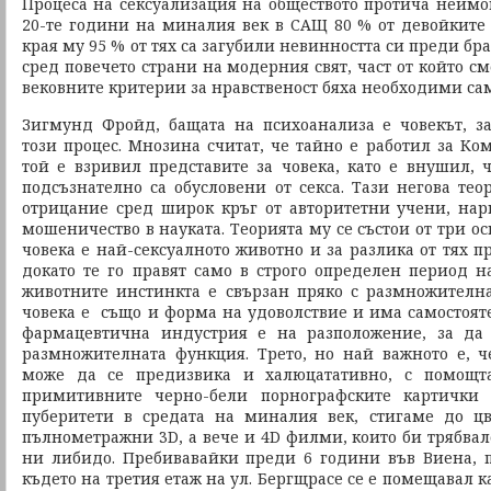
Процеса на сексуализация на обществото протича неимов
20-те години на миналия век в САЩ 80 % от девойките 
края му 95 % от тях са загубили невинността си преди бра
сред повечето страни на модерния свят, част от който см
вековните критерии за нравственост бяха необходими са
Зигмунд Фройд, бащата на психоанализа е човекът, з
този процес. Мнозина считат, че тайно е работил за Ко
той е взривил представите за човека, като е внушил, 
подсъзнателно са обусловени от секса. Тази негова тео
отрицание сред широк кръг от авторитетни учени, на
мошеничество в науката. Теорията му се състои от три о
човека е най-сексуалното животно и за разлика от тях пр
докато те го правят само в строго определен период на
животните инстинкта е свързан пряко с размножителн
човека е също и форма на удоволствие и има самостоят
фармацевтична индустрия е на разположение, за да
размножителната функция. Трето, но най важното е, ч
може да се предизвика и халюцатативно, с помощта
примитивните черно-бели порнографските картички
пуберитети в средата на миналия век, стигаме до ц
пълнометражни 3D, а вече и 4D филми, които би трябвал
ни либидо. Пребивавайки преди 6 години във Виена, 
където на третия етаж на ул. Бергщрасе се е помещавал к