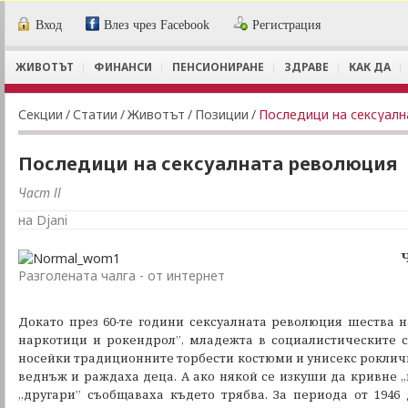
Вход
Влез чрез Facebook
Регистрация
ЖИВОТЪТ
ФИНАНСИ
ПЕНСИОНИРАНЕ
ЗДРАВЕ
КАК ДА
Секции
/
Статии
/
Животът
/
Позиции
/
Последици на сексуал
Последици на сексуалната революция
Част ІІ
на Djani
Ч
Разголената чалга - от интернет
Докато през 60-те години сексуалната революция шества н
наркотици и рокендрол”, младежта в социалистическите 
носейки традиционните торбести костюми и унисекс рокличк
веднъж и раждаха деца. А ако някой се изкуши да кривне „
„другари” съобщаваха където трябва. За периода от 1946 