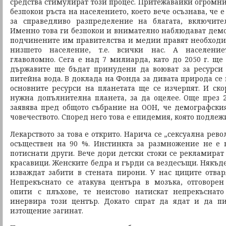
средства стимулират този процес. Притежавайки огромни б
безпокои ръста на населението, което вече осъзнава, че 
за справедливо разпределение на благата, включит
Именно това ги безпокои и внимателно наблюдават демо
подчинените им правителства и медии правят необходим
низшето население, т.е. всички нас. А население
главоломно. Сега е над 7 милиарда, като до 2050 г. ще
държавите ще бъдат принудени да воюват за ресурси
питейна вода. В доклада на Фонда за дивата природа се к
основните ресурси на планетата ще се изчерпят. И ско
нужна допълнителна планета, за да оцелее. Още през 
заявява пред общото събрание на ООН, че демографския
човечеството. Според него това е епидемия, която подлеж
Лекарството за това е открито. Нарича се „сексуална рев
осъществен на 90 %. Инстинкта за размножение не е 
потиснати други. Вече дори детски стоки се рекламират
красавици. Женските бедра и гърди са вездесъщи. Някъде,
изваждат забити в стената пирони. У нас циците отва
Непрекъснато се атакува центъра в мозъка, отговоре
опити с плъхове, те неистово натискат непрекъснато
инервира този център. Докато спрат да ядат и да п
изтощение загинат.