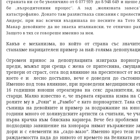
страната ни се бе увеличило от 6 077 939 до 8 948 649 и щеше
бе „възродителния процес”. А зад „желязната завес
катастрофално. Докато там разлистваха списания с прелести
Андерс, при нас всички въздишаха по песните на Тото К
Макар девойките да не знаеха италиански, те отлично раз
Защото в тях се говореше именно за нея.
Какъв е механизма, по който от страна със значит
станахме нарицателен пример за най-голяма депопулаци
Огромен принос за депопулацията изиграха порногр
преди, мъжът при среща с жена се притеснява, смущав
трепери от страст, сега под влияние на преситеност от в
което е и лесно достъпно, вече е доведен до състоян
Именно под това влияние, при проведени медицински е
16 годишни юноши отреагирва на секс дразнители, к
старци. Малко известно е, че първата екранна изява на
ролите му в „Роки” и „Рамбо” е като порноартист. Така
сънища на девойките и пример за подражание на юнош
години много от холивудските артисти са считали, че уч
първа крачка към бляскава кариера. Вече без проблеми 
подходящо завишение на хонорара нямат възражение за 
дори и с елементи на „садо-мазо”. Именно през тези 
раждаемостта пада до нивото от времето на Великата деп