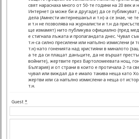
свят нараснаха много от 50-те години на 20 век и 
Интернет (а може би и другаде) да се публикуват 
дела (Амнести интернешанъл и т.н)-а се знае, че 
и т.н не позволява на журналисти и т.н да присъст
ще измамят) нито публикува официално (пред меди
е стигнала лъжата и пропагандата днес. Чувал съм
т.н-са силно пресилени или напълно измислени (и т
т.н)-като гоненията над християни в миналото (за
а те да си плащат данъците, да не вършат престъп
войните), жертвите през Вартоломеевата нощ, гоне
България) и от страни в които е протичала 2-та св
чувал или виждал да е имало такива неща като Хо
жертви или са напълно измислени-а неща от истор
т.н.
Guest
*