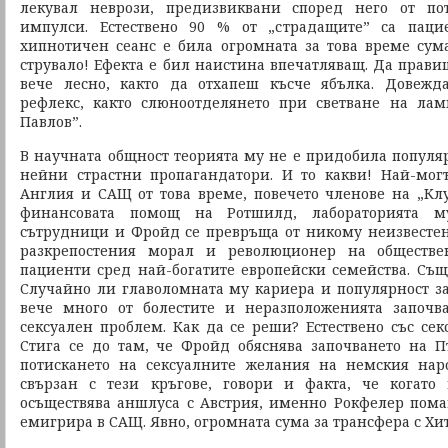
лекувал неврози, предизвиквани според него от по
импулси. Естествено 90 % от „страдащите” са паци
хипнотичен сеанс е била огромната за това време сума
струвало! Ефекта е бил наистина впечатляващ. Да правиш
вече лесно, както да отхапеш късче ябълка. Довежд
рефлекс, както слюноотделянето при светване на лам
Павлов”.
В научната общност теорията му не е придобила популяр
нейни страстни пропагандатори. И то какви! Най-мог
Англия и САЩ от това време, повечето членове на „Клу
финансовата помощ на Ротшилд, лабораторията м
сътрудници и Фройд се превръща от никому неизвестен
разкрепостения морал и революционер на обществе
пациенти сред най-богатите европейски семейства. Съ
Случайно ли главоломната му кариера и популярност з
вече много от болестите и неразположенията започва
сексуален проблем. Как да се реши? Естествено със сек
Стига се до там, че Фройд обяснява започването на П
потискането на сексуалните желания на немския наро
свързан с тези кръгове, говори и факта, че когато
осъществява аншлуса с Австрия, именно Рокфелер пом
емигрира в САЩ. Явно, огромната сума за трансфера с Хит