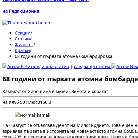
на Редакционна
Секции
/
Статии
/
Животът
/
Кратки
/
68 години от първата атомна бомбардировка
предишна статия
|
следваща статия
68 години от първата атомна бомбард
Камъкът от Хирошима в музей "Земята и хората"
на Клуб 50 Плюс
0
16
0.0
На 6 август се отбелязва Денят на Милосърдието. Това е ден 
взривява първата в историята на човечеството атомна бомба. 
уран-235, в центъра на японския град Хирошима. Целта е Япон