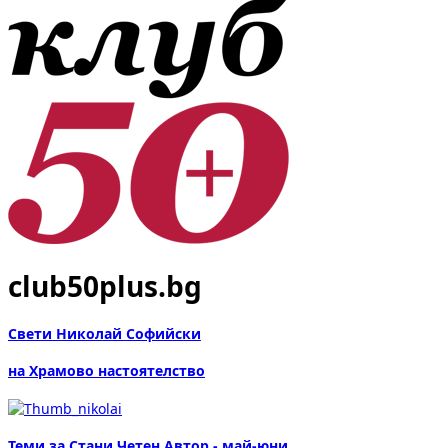
club50plus.bg
Свети Николай Софийски
на Храмово настоятелство
Теми за Стани Четен Автор - май-юни