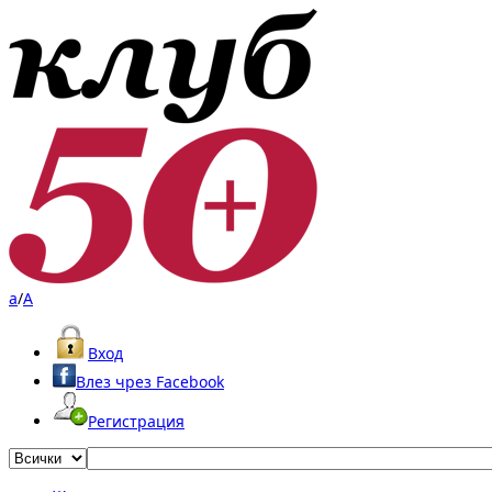
a
/
A
Вход
Влез чрез Facebook
Регистрация