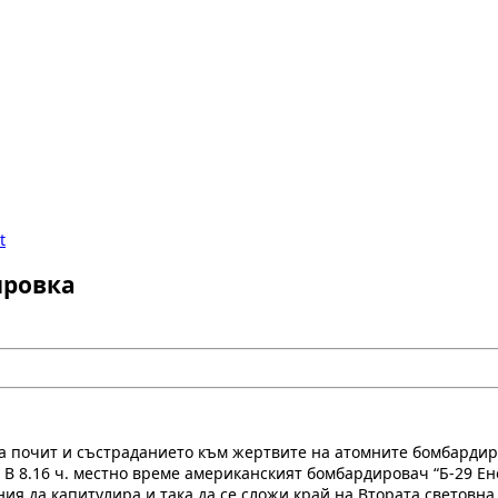
ировка
на почит и състраданието към жертвите на атомните бомбардиро
В 8.16 ч. местно време американският бомбардировач “Б-29 Ено
ия да капитулира и така да се сложи край на Втората световна 