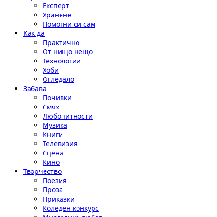
Експерт
Хранене
Помогни си сам
Как да
Практично
От нищо нещо
Технологии
Хоби
Огледало
Забава
Почивки
Смях
Любопитности
Музика
Книги
Телевизия
Сцена
Кино
Творчество
Поезия
Проза
Приказки
Коледен конкурс