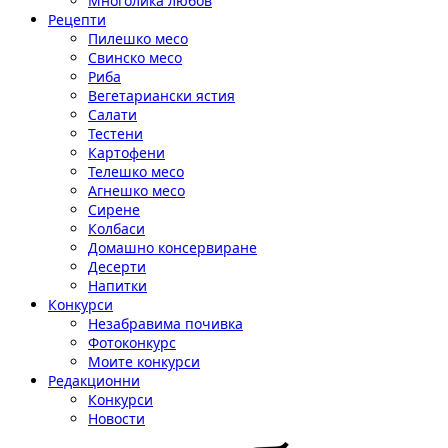
Многолика любов
Рецепти
Пилешко месо
Свинско месо
Риба
Вегетариански ястия
Салати
Тестени
Картофени
Телешко месо
Агнешко месо
Сирене
Колбаси
Домашно консервиране
Десерти
Напитки
Конкурси
Незабравима почивка
Фотоконкурс
Моите конкурси
Редакционни
Конкурси
Новости