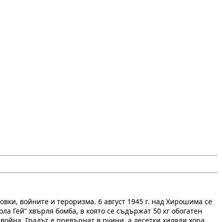
вки, войните и тероризма. 6 август 1945 г. над Хирошима се
ла Гей” хвърля бомба, в която се съдържат 50 кг обогатен
война. Градът е превърнат в руини, а десетки хиляди хора