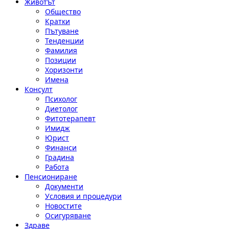
Животът
Общество
Кратки
Пътуване
Тенденции
Фамилия
Позиции
Хоризонти
Имена
Консулт
Психолог
Диетолог
Фитотерапевт
Имидж
Юрист
Финанси
Градина
Работа
Пенсиониране
Документи
Условия и процедури
Новостите
Осигуряване
Здраве