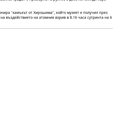
понира "камъкът от Хирошима", който музеят е получил през
 на въздействието на атомния взрив в 8.16 часа сутринта на 6