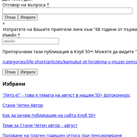
Отговор на въпроса
*
Отказ
×
Изпратете на Вашите приятели линк към "68 години от първ
Имейл
*
Препоръчвам тази публикация в Клуб 50+! Можете да видите "
/categories/life-short/articles/kamukut-ot-hiro6ima-v-muzei-zemi
Отказ
Изпрати
Избрани
"Лято е!" - това е темата на август в нашия 50+ фотоконкурс
Стани Четен Автор
Как да качим публикация на сайта Клуб 50+
Теми за Стани Четен автор - август
Ползване на платен годишен отпуск при пенсиониране