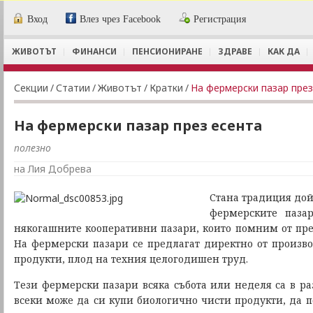
Вход
Влез чрез Facebook
Регистрация
ЖИВОТЪТ
ФИНАНСИ
ПЕНСИОНИРАНЕ
ЗДРАВЕ
КАК ДА
Секции
/
Статии
/
Животът
/
Кратки
/
На фермерски пазар през
На фермерски пазар през есента
полезно
на Лия Добрева
Стана традиция дойд
фермерските паза
някогашните кооперативни пазари, които помним от пре
На фермерски пазари се предлагат директно от произв
продукти, плод на техния целогодишен труд.
Тези фермерски пазари всяка събота или неделя са в ра
всеки може да си купи биологично чисти продукти, да п