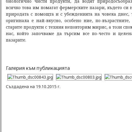
биологично чисти продукти, да водят природосъобра
всичко това им помагат фермерските пазари, където си
природата с помощта и с убежденията на човека днес, т
оригинала е най-вкусно, особено ние, по-възрастните
старите продукти с техния неповторим мирис, а този спом
нас, който започваме да търсим все по-често и целе
пазарите.
Галерия към публикацията
Създадена на 19.10.2015 г.