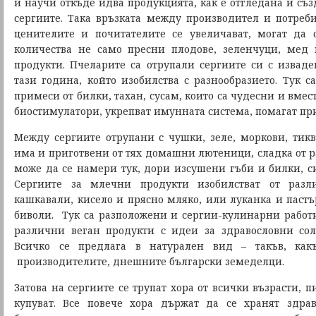
и научи откъде идва продукцията, как е отгледана и съз
сергиите. Така връзката между производител и потреби
ценителите и почитателите се увеличават, могат да 
количества не само пресни плодове, зеленчуци, мед 
продукти. Пчеларите са отрупали сергиите си с извад
тази година, който изобилства с разнообразието. Тук с
примеси от билки, тахан, сусам, които са чудесни и вмес
биостимулатори, укрепват имунната система, помагат пр
Между сергиите отрупани с чушки, зеле, моркови, тикв
има и приготвени от тях домашни лютеници, сладка от р
може да се намери тук, дори изсушени гъби и билки, си
Сергиите за млечни продукти изобилстват от раз
кашкавали, кисело и прясно мляко, или луканка и пастър
биволи. Тук са разположени и сергии-кулинарни работ
различни веган продукти с идеи за здравословни сол
Всичко се предлага в натурален вид – такъв, как
производителите, днешните български земеделци.
Затова на сергиите се трупат хора от всички възрасти, пи
купуват. Все повече хора държат да се хранят здрав