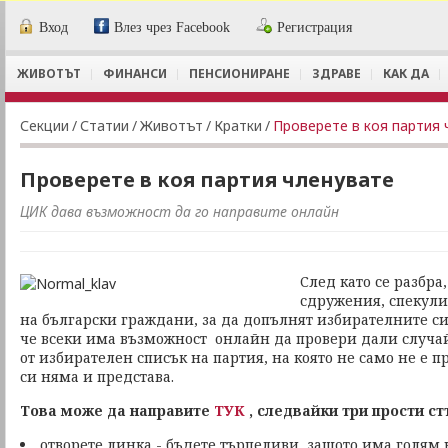
Вход
Влез чрез Facebook
Регистрация
ЖИВОТЪТ
ФИНАНСИ
ПЕНСИОНИРАНЕ
ЗДРАВЕ
КАК ДА
Секции
/
Статии
/
Животът
/
Кратки
/
Проверете в коя партия 
Проверете в коя партия членувате
ЦИК дава възможност да го направите онлайн
След като се разбра
сдружения, спекул
на български граждани, за да допълнят избирателните с
че всеки има възможност онлайн да провери дали случай
от избирателен списък на партия, на която не само не е п
си няма и представа.
Това може да направите
ТУК
, следвайки три прости ст
отворете линка - бъдете търпеливи, защото има голям