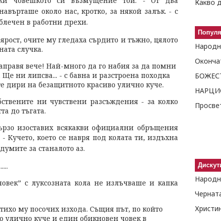
жи човешкото си възмущение той.
- От два
Какво д
авърташе около нас, кротко, за някой залък. - с
блечен в работни дрехи.
Попул
рост, очите му гледаха сърдито и тъжно, цялото
Народн
ната случка.
направя вече! Най-много да го набия за да помни
 Ще ни липсва... - с бавна и разстроена походка
БОЖЕС
те дири на безащитното красиво улично куче.
бствените ни чувствени разсъждения - за колко
та до тъгата.
бързо изоставих всякакви официални обръщения
.
- Кучето, което се навря под колата ти, издъхна
думите за станалото аз.
...
Дискут
Народн
човек” с луксозната кола не излъчваше и капка
- тихо му посочих изхода. Същия път, по който
о улично куче и един обикновен човек в