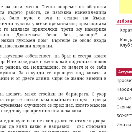
е за този месец. Точно повреме на обедната
та където работя, се измъкна изневиделица
во, бяло куче с очи и осанка на Хъски.
Избра
злични чувства у всеки преминаващ през портала
и го милваха приятелски, трети му намериха
Хорат
рана. Душичката беше без „паспорт” и
Как д
някой луксозен дом”. Въртеше се около входа
Клуб 
и, населяващи двора ни.
 „кучешка собственост„ на брат и сестра, които
ор. И те изведнаж с жесток лай подгониха новия
от района си. Подплашено, то налетя и се заби
музина. За секунди се превъртя под колата и
Актуал
айки и от двете злини. Скри се жално виейки в
Народн
 на шепата мъже стоейки на бариерата. С укор
да спре се засили към крайната си цел - среща
одумвахме случилото се пред нас, когато мъж на
 след току-що преминалата лека кола.
БОЖЕС
зи едно куче и то не след дълго си отиде в двора.
ря да види какво е направил. - със стиснани