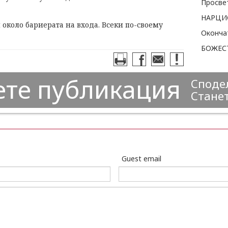
 около бариерата на входа.
Всеки по-своему
БОЖЕС
ете публикация
Сподел
Станет
Guest email