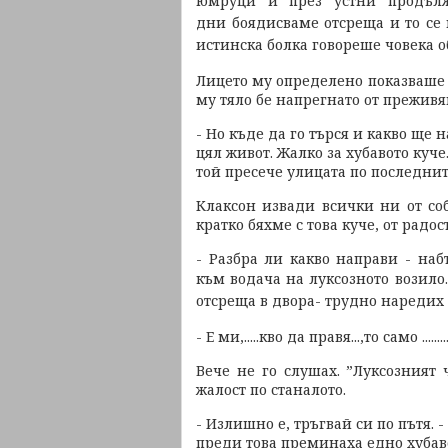
юмруци и през устни продъл
дни боядисваме отсреща и то се н
истинска болка говореше човека о
Лицето му определено показваше я
му тяло бе напрегнато от преживя
- Но къде да го търся и какво ще 
цял живот. Жалко за хубавото куче.
той пресече улицата по последни
Клаксон извади всички ни от со
кратко бяхме с това куче, от радост
- Разбра ли какво направи - на
към водача на луксозното возило
отсреща в двора- трудно наредих 
- Е ми,.....кво да правя...,то само ...........
Вече не го слушах. ”Луксозният 
жалост по станалото.
- Излишно е, тръгвай си по пътя. 
преди това преминаха едно хубав