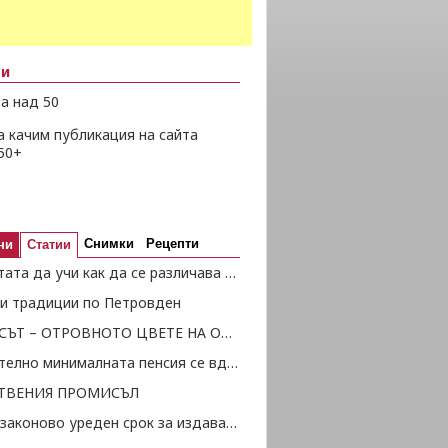
ни
а над 50
а качим публикация на сайта
50+
Снимки
Рецепти
ни
Статии
Просветата да учи как да се различава истината от глупостта
и традиции по Петровден
НАРЦИСЪТ – ОТРОВНОТО ЦВЕТЕ НА ОБЩЕСТВОТО
Окончателно минималната пенсия се вдига с 20 лв., от 1 октомври с още 20 лв.
ТВЕНИЯ ПРОМИСЪЛ
Има ли законово уреден срок за издаване на документи за пенсиониране от осигурителя?