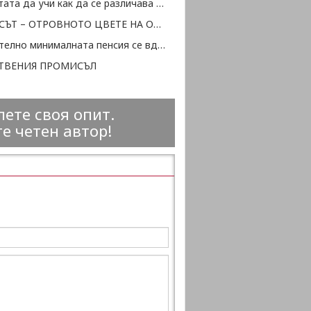
Просветата да учи как да се различава истината от глупостта
НАРЦИСЪТ – ОТРОВНОТО ЦВЕТЕ НА ОБЩЕСТВОТО
Окончателно минималната пенсия се вдига с 20 лв., от 1 октомври с още 20 лв.
ТВЕНИЯ ПРОМИСЪЛ
ете своя опит.
е четен автор!