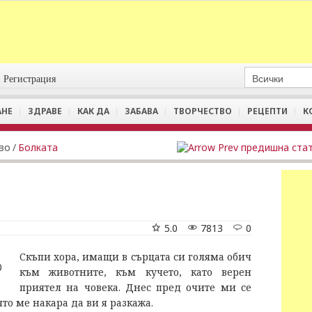
Регистрация
АНЕ
ЗДРАВЕ
КАК ДА
ЗАБАВА
ТВОРЧЕСТВО
РЕЦЕПТИ
К
во
/
Болката
предишна ста
5.0
7813
0
Скъпи хора, имащи в сърцата си голяма обич
към животните, към кучето, като верен
приятел на човека. Днес пред очите ми се
то ме накара да ви я разкажа.