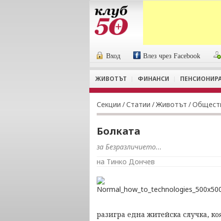
Вход
Влез чрез Facebook
ЖИВОТЪТ
ФИНАНСИ
ПЕНСИОНИР
Секции
/
Статии
/
Животът
/
Общест
Болката
за Безразличието...
на Тинко Дончев
разигра една житейска случка, коя