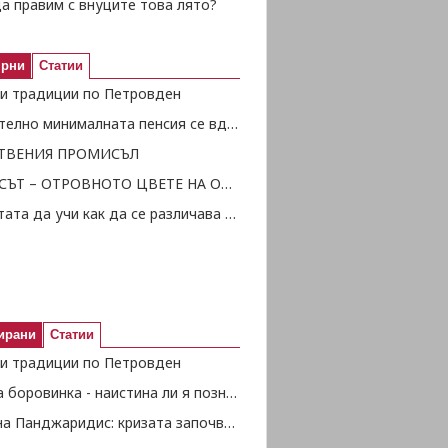
а правим с внуците това лято?
ярни
Статии
и традиции по Петровден
Окончателно минималната пенсия се вдига с 20 лв., от 1 октомври с още 20 лв.
ТВЕНИЯ ПРОМИСЪЛ
НАРЦИСЪТ – ОТРОВНОТО ЦВЕТЕ НА ОБЩЕСТВОТО
Просветата да учи как да се различава истината от глупостта
ирани
Статии
и традиции по Петровден
Черната боровинка - наистина ли я познаваме добре
Христина Панджаридис: кризата започва от духа