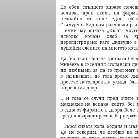
По обед слънцето здраво печеш
почивка пред входа на фирма
незнайно от къде едно хуба
Сладурчо... Веднага раздвижи ра
- едни му викаха „Къш”, друг
няколко кочана хляб за х
нерегистрирано като „живущо в 
душейки следите на многото котк
Да, но тази част на улицата беше
живееха в съседния стопански дв
ни любимец, за да го прогонят 
в завиващата по това време ли
пресече натоварената улица, бяг
отсрещния двор.
... И това се случи пред очите
махнахме на водача, който, без 
в една от фирмите в двора. Вече 
средна възраст пресече бариерата
- Търся сивата кола. Водача и сга
Да не говорим, че изобщо не сп