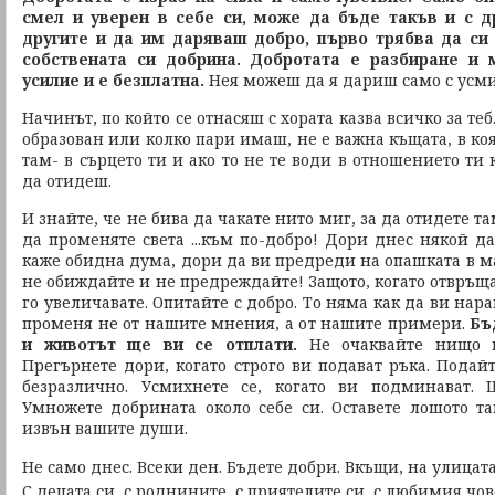
смел и уверен в себе си, може да бъде такъв и с д
другите и да им даряваш добро, първо трябва да си 
собствената си добрина. Добротата е разбиране и 
усилие и е безплатна.
Нея можеш да я дариш само с усми
Начинът, по който се отнасяш с хората казва всичко за те
образован или колко пари имаш, не е важна къщата, в ко
там- в сърцето ти и ако то не те води в отношението ти
да отидеш.
И знайте, че не бива да чакате нито миг, за да отидете т
да променяте света ...към по-добро! Дори днес някой д
каже обидна дума, дори да ви предреди на опашката в маг
не обиждайте и не предреждайте! Защото, когато отвръща
го увеличавате. Опитайте с добро. То няма как да ви нара
променя не от нашите мнения, а от нашите примери.
Бъ
и животът ще ви се отплати.
Не очаквайте нищо и
Прегърнете дори, когато строго ви подават ръка. Подайт
безразлично. Усмихнете се, когато ви подминават. 
Умножете добрината около себе си. Оставете лошото та
извън вашите души.
Не само днес. Всеки ден. Бъдете добри. Вкъщи, на улицата,
С децата си, с роднините, с приятелите си, с любимия чов