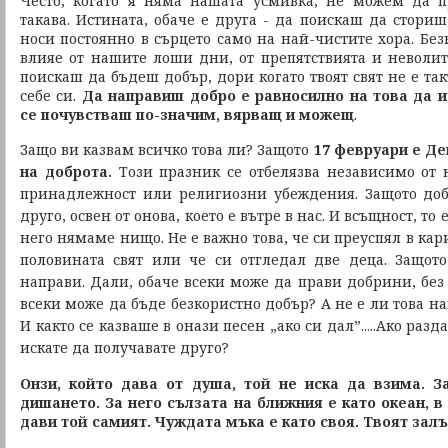
Често, когато я няма нашата усмивка, не можем да 
такава. Истината, обаче е друга - да поискаш да сториш 
носи постоянно в сърцето само на най-чистите хора. Без
влияе от нашите лоши дни, от препятствията и неволите
поискаш да бъдеш добър, дори когато твоят свят не е та
себе си.
Да направиш добро е равносилно на това да и
се почувстваш по-значим, вярващ и можещ
.
Защо ви казвам всичко това ли? Защото
17 февруари е Де
на доброта
.
Този празник се отбелязва независимо от 
принадлежност или религиозни убеждения. Защото доб
друго, освен от онова, което е вътре в нас. И всъщност, то
него нямаме нищо. Не е важно това, че си преуспял в кар
половината свят или че си отгледал две деца. Защот
направи. Дали, обаче всеки може да прави добрини, без
всеки може да бъде безкористно добър? А не е ли това на
И както се казваше в онази песен „ако си дал”.....Ако раз
искате да получавате друго?
Онзи, който дава от душа, той не иска да взима. З
дишането. За него сълзата на ближния е като океан, в 
дави той самият. Чуждата мъка е като своя. Твоят залък