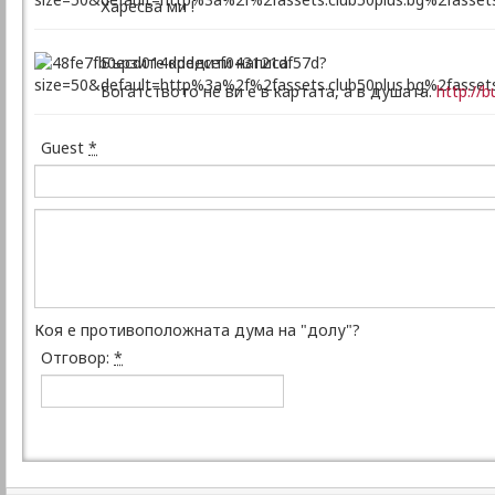
Харесва ми !
Бързите кредити написа:
Богатството не ви е в картата, а в душата.
http://b
Guest
*
Коя е противоположната дума на "долу"?
Отговор:
*