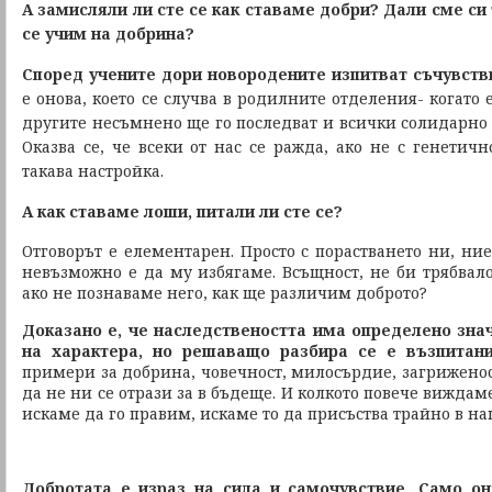
А замисляли ли сте се как ставаме добри? Дали сме си
се учим на добрина?
Според учените дори новородените изпитват съчувств
е онова, което се случва в родилните отделения- когато 
другите несъмнено ще го последват и всички солидарно 
Оказва се, че всеки от нас се ражда, ако не с генетичн
такава настройка.
А как ставаме лоши, питали ли сте се?
Отговорът е елементарен. Просто с порастването ни, ни
невъзможно е да му избягаме. Всъщност, не би трябвало
ако не познаваме него, как ще различим доброто?
Доказано е, че наследствеността има определено зна
на характера, но решаващо разбира се е възпитани
примери за добрина, човечност, милосърдие, загриженос
да не ни се отрази за в бъдеще. И колкото повече виждам
искаме да го правим, искаме то да присъства трайно в на
Добротата е израз на сила и самочувствие. Само он