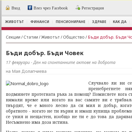
Вход
Влез чрез Facebook
Регистрация
ЖИВОТЪТ
ФИНАНСИ
ПЕНСИОНИРАНЕ
ЗДРАВЕ
КАК ДА
Секции
/
Статии
/
Животът
/
Общество
/
Бъди добър. Бъди Ч
Бъди добър. Бъди Човек
17 февруари - Ден на спонтанните актове на доброта
на Мая Долапчиева
Случвало ли ви с
пренебрегнете ня
подминете протегната ръка за помощ? Помислете кога ст
нямали време или когато на вас самите ви е трябвал
твърдят, че е много лесно да си мил и добър, когат
обратното - когато не ти върви и имаш купища проблеми
се унил и нещастен, изобщо не ти е до това да дарява
Несъмнено има доза истина.