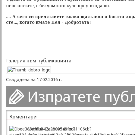
непознатите, с бездомното куче пред входа ви.
.... А сега си представете колко щастливи и богати хора
сте..., когато имате Нея - Добр
oтата!
Галерия към публикацията
Създадена на 17.02.2016 г.
Изпратете пуб
Коментари
Марина Цекова написа: