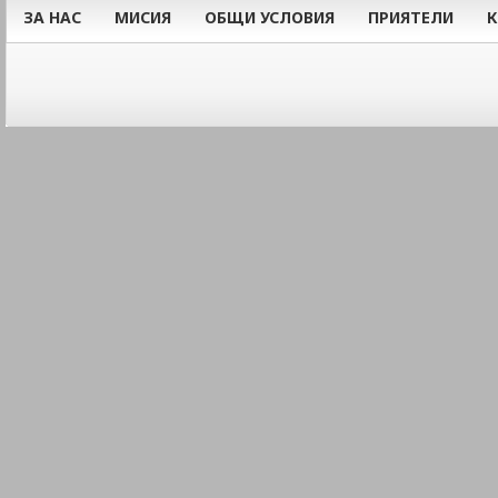
ЗА НАС
МИСИЯ
ОБЩИ УСЛОВИЯ
ПРИЯТЕЛИ
К