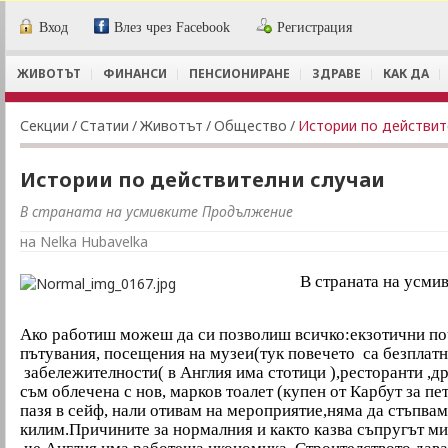
Вход
Влез чрез Facebook
Регистрация
ЖИВОТЪТ
ФИНАНСИ
ПЕНСИОНИРАНЕ
ЗДРАВЕ
КАК ДА
Секции
/
Статии
/
Животът
/
Общество
/
Истории по действит
Истории по действителни случаи
В страната на усмивките Продължение
на Nelka Hubavelka
В страната на усми
Ако работиш можеш да си позволиш всичко:екзотични п
пътувания, посещения на музеи(тук повечето са безплатн
забележителности( в Англия има стотици ),ресторанти ,др
съм облечена с нов, марков тоалет (купен от Карбут за пет
пазя в сейф, нали отивам на мероприятие,няма да стъпвам
килим.Причините за нормалния и както казва съпругът ми