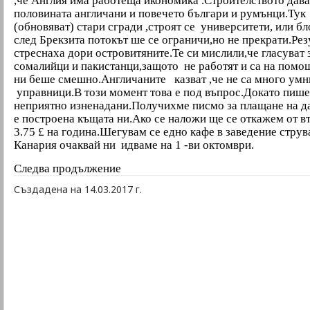
,че
Англия има работеща икономика .Строителството дава
половината англичани и повечето българи и румънци.Тук
(обновяват) стари сгради ,строят се университети, или б
след Брекзита потокът ше се ограничи,но не прекрати.Рез
стреснаха дори островитяните.Те си мислили,че гласуват 
сомалийци и пакистанци,защото не работят и са на помо
ни беше смешно.Англичаните казват ,че не са много умн
управници.В този момент това е под въпрос.
Докато пише
неприятно изненадани.Получихме писмо за плащане на да
е построена къщата ни.Ако се наложи ще
се откажем от в
3.75 £ на година.Шегувам се едно кафе в заведение струв
Канария очаквай ни идваме на 1 -ви октомври.
Следва продължение
Създадена на 14.03.2017 г.