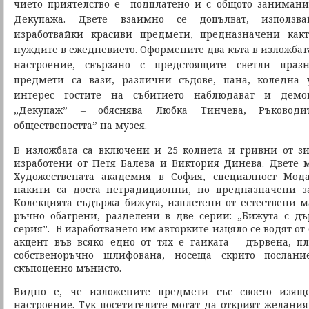
чието приятелство е подплатено и с общото занимани
Декупажа. Двете взаимно се допълват, използва
изработвайки красиви предмети, предназначени какт
нуждите в ежедневието. Оформените два къта в изложбат
настроение, свързано с предстоящите светли праз
предмети са вази, различни съдове, пана, коледна 
интерес гостите на събитието наблюдават и демо
„Декупаж” – обяснява Любка Тинчева, Ръковод
обществеността” на музея.
В изложбата са включени и 25 колиета и гривни от з
изработени от Петя Балева и Виктория Динева. Двете 
Художествената академия в София, специалност Мода
накити са доста нетрадиционни, но предназначени за
Колекцията съдържа бижута, изплетени от естествени м
ръчно обагрени, разделени в две серии: „Бижута с д
серия”. В изработването им авторките изцяло се водят от
акцент във всяко едно от тях е гайката – дървена, п
собственоръчно шлифована, носеща скрито послан
скъпоценно мънисто.
Видно е, че изложените предмети със своето изяще
настроение. Тук посетителите могат да открият желания