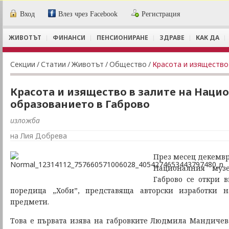
Вход
Влез чрез Facebook
Регистрация
ЖИВОТЪТ
ФИНАНСИ
ПЕНСИОНИРАНЕ
ЗДРАВЕ
КАК ДА
Секции
/
Статии
/
Животът
/
Общество
/
Красота и изящество в залите на Наци
образованието в Габрово
изложба
на Лия Добрева
През месец декемвр
Националния музе
Габрово се откри 
поредица „Хоби”, представяща авторски изработки 
предмети.
Това е първата изява на габровките Людмила Мандичев