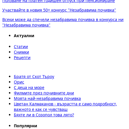
Ползване на платен годишен отпуск при пенсиониране
Участвайте в новия 50+ конкурс "Незабравима почивка"
Всеки може да спечели незабравима почивка в конкурса ни
"Незабравима почивка"
Актуални
Статии
Снимки
Рецепти
Братя от Скот Търоу
Орис
С деца на море
Филмите през почивните дни
Моята най-незабравима почивка
Цветан Калмаканов - възрастта е само подробност,
важното е как се чувстваш
Бяхте ли в Созопол това лято?
Популярни