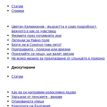
Статии
Снимки
Цветан Калмаканов - възрастта е само подробност,
важното е как се чувстваш
Филмите през почивните дни
Легенди за Равно поле
Бяхте ли в Созопол това лято?
Подправките - полезни или вредни
Пожелайте си нещо, ще валят звезди
Не всяко мазило за предпазване от слънцето е полезно
Дискутирани
Статии
Как да си направим родословно дърво
Удръжки от пенсиите - видове
Опакованата улица
Красотата на България