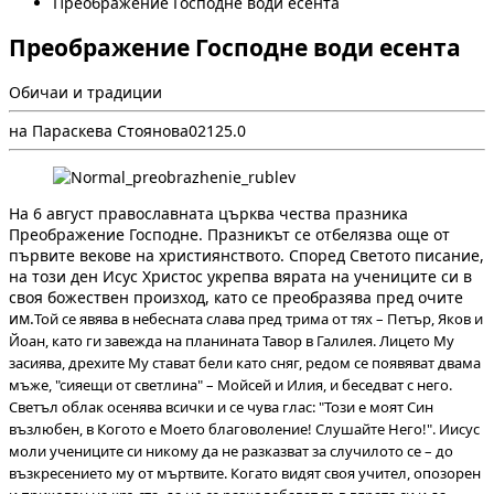
Преображение Господне води есента
Преображение Господне води есента
Обичаи и традиции
на Параскева Стоянова
0
212
5.0
На 6 август православната църква чества празника
Преображение Господне. Празникът се отбелязва още от
първите векове на християнството. Според Светото писание,
на този ден Исус Христос укрепва вярата на учениците си в
своя божествен произход, като се преобразява пред очите
им.
Той се явява в небесната слава пред трима от тях – Петър, Яков и
Йоан, като ги завежда на планината Тавор в Галилея. Лицето Му
засиява, дрехите Му стават бели като сняг, редом се появяват двама
мъже, "сияещи от светлина" – Мойсей и Илия, и беседват с него.
Светъл облак осенява всички и се чува глас: "Този е моят Син
възлюбен, в Когото е Моето благоволение! Слушайте Него!". Иисус
моли учениците си никому да не разказват за случилото се – до
възкресението му от мъртвите. Когато видят своя учител, опозорен