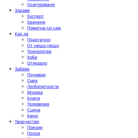
Осигуряване
Здраве
Експерт
Хранене
Помогни си сам
Как да
Практично
От нищо нещо
Технологии
Хоби
Огледало
Забава
Почивки
Смях
Любопитности
Музика
Книги
Телевизия
Сцена
Кино
Творчество
Поезия
Проза