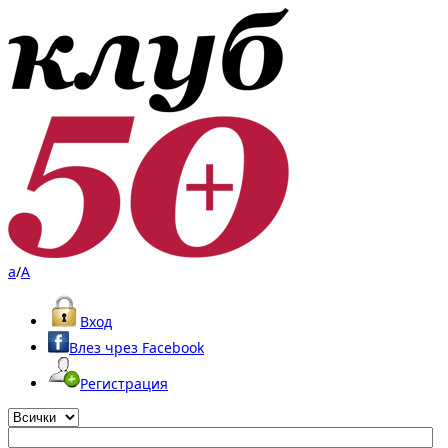
a
/
A
Вход
Влез чрез Facebook
Регистрация