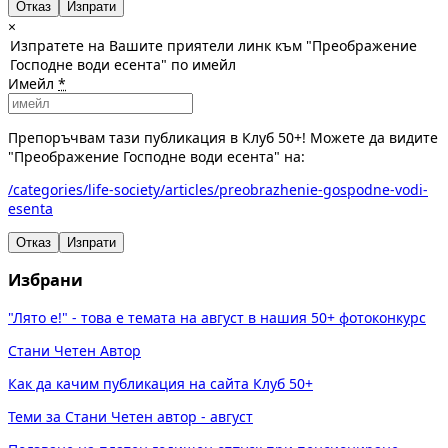
Отказ
×
Изпратете на Вашите приятели линк към "Преображение
Господне води есента" по имейл
Имейл
*
Препоръчвам тази публикация в Клуб 50+! Можете да видите
"Преображение Господне води есента" на:
/categories/life-society/articles/preobrazhenie-gospodne-vodi-
esenta
Отказ
Изпрати
Избрани
"Лято е!" - това е темата на август в нашия 50+ фотоконкурс
Стани Четен Автор
Как да качим публикация на сайта Клуб 50+
Теми за Стани Четен автор - август