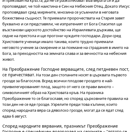
и прикован на кръста, да не се разколебават във вярата си и да
проповядват, че той наистина е Син на Небесния Отец. Докато Иисус
проповядвал сред миряните, мнозина се усъмнили в неговата
божествена същност. Те приемали пророчествата на Стария завет
буквално и си представяли, че изпратеният от Бога Спасител ще
възстанови царското достойнство на Израилевата държава, ще
седне на престола и ще прогони чуждите господари. Дори сред
Христовите ученици имало такива, които трудно приемали
неговото учение за смирение и за поемане на страдания в името на
Бога, за преходността на земната слава и за вечността на небесния
живот.
На Преображение Господне вярващите, след петдневен пост,
се причестяват
. На този ден стопаните носят в църквата първото
грозде за благослов. Всред всички плодове гроздето е най-
привилегированият плод, защото от него се прави виното –
символичният образ на Христовата кръв. На празника
Преображение то се благославя, но според църковните правила на
този ден не се яде грозде. Узрелите преди това къпини, които
според народната вяра са дяволско грозде, могат да се ядат след
едва 6 август.
Според народните вярвания, празникът Преображение
Господне е специфичен водораздел на сезоните – "лятото се