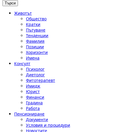
Животът
Общество
Кратки
Пътуване
Тенденции
Фамилия
Позиции
Хоризонти
Имена
Консулт
Психолог
Диетолог
Фитотерапевт
Имидж
Юрист
Финанси
Градина
Работа
Пенсиониране
Документи
Условия и процедури
Новостите