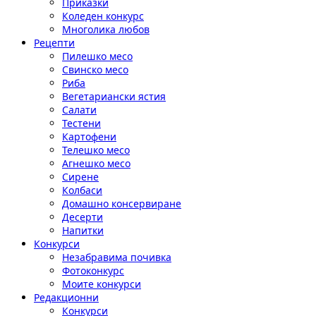
Приказки
Коледен конкурс
Многолика любов
Рецепти
Пилешко месо
Свинско месо
Риба
Вегетариански ястия
Салати
Тестени
Картофени
Телешко месо
Агнешко месо
Сирене
Колбаси
Домашно консервиране
Десерти
Напитки
Конкурси
Незабравима почивка
Фотоконкурс
Моите конкурси
Редакционни
Конкурси