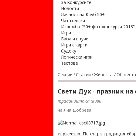
За Конкурсите
Новости
Личност на Клуб 50+
Читателски
Изложба "50+ фотоконкурси 2013"
Игри
Баба и внуче
Игри с карти
Судоку
Логически игри
Тестове
Секции
/
Статии
/
Животът
/
Обществ
Свети Дух - празник н
традициите са живи
на Лия Добрева
тържество. По стара традиция сбо