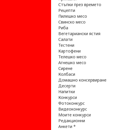
Стъпки през времето
Рецепти
Пилешко месо
Свинско месо
Риба
Вегетариански ястия
Салати
Тестени
Картофени
Телешко месо
Агнешко месо
Сирене
Колбаси
Домашно консервиране
Десерти
Напитки
Конкурси
Фотоконкурс
Видеоконкурс
Моите конкурси
Редакционни
Анкети *