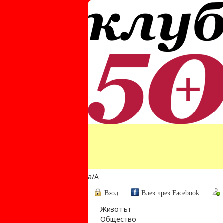
a
/
A
Вход
Влез чрез Facebook
Животът
Общество