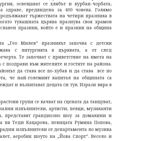
ургия, освещават се хлябът и курбан-чорбата,
а здраве, предвидена за 400 човека. Голямо
продължават тържествата на четири празника в
огато тукашната църква празнува своя храмов
ославен празник, който е и празник на община
Избрани
та „Гео Милев” празникът започва с детски
Питаме
лжава с литургията в църквата, а от след
ви
вечерта. Те започват с приветствие на кмета на
Стани
 с поздрави към жителите и гостите на района.
Четен
йонът да става все по-хубав и да става все по
Автор
рта, че най-големият капитал на общината са
Как
леждат и възпитават децата си тук. Изрази вяра в
да
качим
астови групи се качват на сцената да танцуват,
публикац
на
онални изпълнители, артисти, певци, музиканти
сайта
а, представят грандиозно шоу за домакини и
Клуб
та пя Теди Кацарова, певицата Румяна Попова,
50+
традни изпълнители от департамента по музика
алет, аеробик шоуто на „Йова Спорт”. Весело и
Задайте