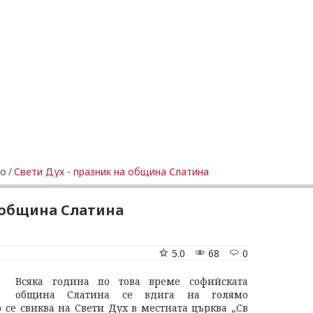
о
/
Свети Дух - празник на община Слатина
а община Слатина
5.0
68
0
Всяка година по това време софийската
община Слатина се вдига на голямо
р се свиква на Свети Дух в местната църква „Св