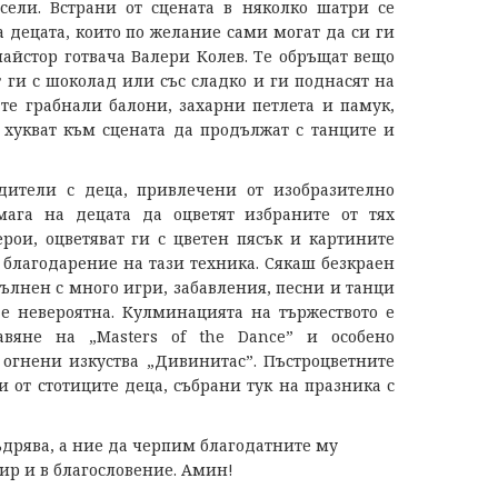
въпрос
сели. Встрани от сцената в няколко шатри се
на
 децата, които по желание сами могат да си ги
тема
майстор готвача Валери Колев. Те обръщат вещо
"Пенсион
 ги с шоколад или със сладко и ги поднасят на
и
 те грабнали балони, захарни петлета и памук,
ние
хукват към сцената да продължат с танците и
ще
Ви
отговори
ители с деца, привлечени от изобразително
мага на децата да оцветят избраните от тях
рои, оцветяват ги с цветен пясък и картините
, благодарение на тази техника. Сякаш безкраен
пълнен с много игри, забавления, песни и танци
е невероятна. Кулминацията на тържеството е
авяне на „Masters of the Dance” и особено
 огнени изкуства „Дивинитас”. Пъстроцветните
и от стотиците деца, събрани тук на празника с
ъдрява, а ние да черпим благодатните му
ир и в благословение. Амин!