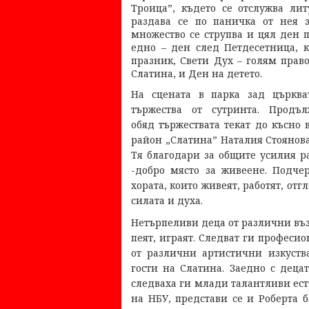
Троица”, където се отслужва лит
раздава се по паничка от нея з
множество се струпва и цял ден 
едно – ден след Петдесетница, к
празник, Свети Дух – голям прав
Слатина, и Ден на детето.
На сцената в парка зад църква
тържества от сутринта. Продъ
обяд тържествата текат до късно 
район „Слатина” Наталия Стоянова
Тя благодари за общите усилия ра
-добро място за живеене. Подче
хората, които живеят, работят, отг
силата и духа.
Нетърпеливи деца от различни възр
пеят, играят. Следват ги професи
от различни артистични изкуств
гости на Слатина. Заедно с деца
следваха ги млади талантливи ес
на НБУ, представи се и Роберта б