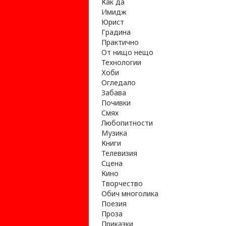
Как да
Имидж
Юрист
Градина
Практично
От нищо нещо
Технологии
Хоби
Огледало
Забава
Почивки
Смях
Любопитности
Музика
Книги
Телевизия
Сцена
Кино
Творчество
Обич многолика
Поезия
Проза
Приказки