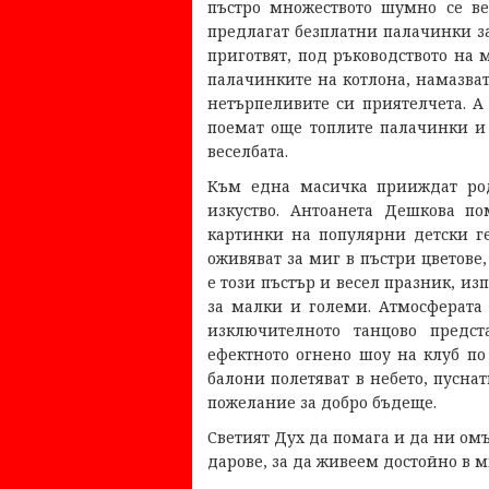
пъстро множеството шумно се ве
предлагат безплатни палачинки за
приготвят, под ръководството на 
палачинките на котлона, намазват
нетърпеливите си приятелчета. А
поемат още топлите палачинки и 
веселбата.
Към една масичка прииждат род
изкуство. Антоанета Дешкова по
картинки на популярни детски ге
оживяват за миг в пъстри цветове
е този пъстър и весел празник, из
за малки и големи. Атмосферата 
изключителното танцово предст
ефектното огнено шоу на клуб по
балони полетяват в небето, пуснат
пожелание за добро бъдеще.
Светият Дух да помага и да ни ом
дарове, за да живеем достойно в м