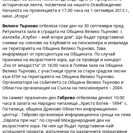
исторически ленти, посветени на нашето Освобождение.
Началото на прожекцията е 17.00 часа на 1 октомври 2013 г.,
кино „Искра“
Велико Търново
отбеляза този ден на 30 септември пред
Ритуалната зала в сградата на Община Велико Търново с
изложба „Клубът – мой втори дом”. Ще бъдат представени
снимки на членове на Клубовете на пенсионера и инвалида
на територията на Община Велико Търново. Това
информират от пресцентъра на Общината. По случай
празника на възрастните хора, ще се проведе и концерт
„Ехо от младостта” от 16:00 часа в Голяма зала на Община
Велико Търново, с участници групи за стари градски песни
към КПИ на територията на Община Велико Търново.
Организатори на събитието са Община Велико Търново и
Областна организация на Съюза на пенсионерите – 2004.
На самият празничен ден
Габрово
отбелязва деняот 10:00
часа в залата на Народно читалище „Христо Ботев - 1894" с.
Гостилица, община Дряново Областен информационен
център - Габрово организира информационна среща на тема
„Европа при нас" по случай Международния ден на
възрастните хора. На нея ще бъдат представени най-
успешните проекти, изпълнени по различните оперативни