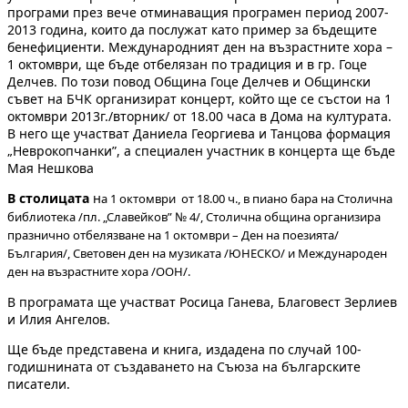
програми през вече отминаващия програмен период 2007-
2013 година, които да послужат като пример за бъдещите
бенефициенти. Международният ден на възрастните хора –
1 октомври, ще бъде отбелязан по традиция и в гр. Гоце
Делчев. По този повод Община Гоце Делчев и Общински
съвет на БЧК организират концерт, който ще се състои на 1
октомври 2013г./вторник/ от 18.00 часа в Дома на културата.
В него ще участват Даниела Георгиева и Танцова формация
„Неврокопчанки”, а специален участник в концерта ще бъде
Мая Нешкова
В столицата
н
а 1 октомври от 18.00 ч., в пиано бара на Столична
библиотека /пл. „Славейков” № 4/, Столична община организира
празнично отбелязване на 1 октомври – Ден на поезията/
България/, Световен ден на музиката /ЮНЕСКО/ и Международен
ден на възрастните хора /ООН/.
В програмата ще участват Росица Ганева, Благовест Зерлиев
и Илия Ангелов.
Ще бъде представена и книга, издадена по случай 100-
годишнината от създаването на Съюза на българските
писатели.