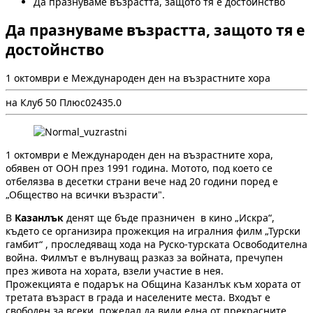
Да празнуваме възрастта, защото тя е достойнство
Да празнуваме възрастта, защото тя е
достойнство
1 октомври е Международен ден на възрастните хора
на Клуб 50 Плюс
0
243
5.0
1 октомври е Международен ден на възрастните хора,
обявен от ООН през 1991 година. Мотото, под което се
отбелязва в десетки страни вече над 20 години поред е
„Общество на всички възрасти".
В
Казанлък
денят ще бъде празничен в кино „Искра“,
където се организира прожекция на игралния филм „Турски
гамбит“ , проследяващ хода на Руско-турската Освободителна
война. Филмът е вълнуващ разказ за войната, пречупен
през живота на хората, взели участие в нея.
Прожекцията е подарък на Община Казанлък към хората от
третата възраст в града и населените места. Входът е
свободен за всеки, пожелал да види една от прекрасните