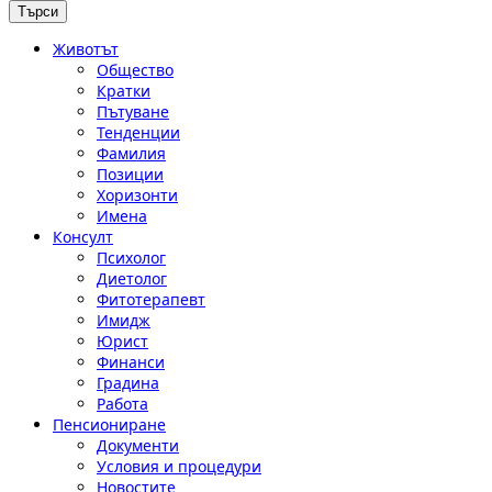
Животът
Общество
Кратки
Пътуване
Тенденции
Фамилия
Позиции
Хоризонти
Имена
Консулт
Психолог
Диетолог
Фитотерапевт
Имидж
Юрист
Финанси
Градина
Работа
Пенсиониране
Документи
Условия и процедури
Новостите