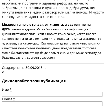
европейски програми и здравни реформи, но често
забравяме, че понякога е нужна просто добра дума, пет
минути внимание, един разговор или малка помощ. И чудото
се е случило. Младостта се е върнала.
Младостта не е отрязък от живота, а състояние на
духа
,
казват мъдрите. Може би и въпрос на информация. В
днешния технологичен свят с новите изисквания, които налага -
колкото по- на ти си с технологиите, толкова по-млад и активен се
чувстваш, а и изглеждаш.
Съумеем ли да направим живота си по-
качествен, по-активен, по-пълноценен, по-адекватен, то тогава
може би статистиката ще бъде променена. И дай Боже всекиму да
бъде възрастен, достоен възрастен!
Създадена на 30.09.2013 г.
×
Докладвайте тази публикация
Име
*
Емайл
*