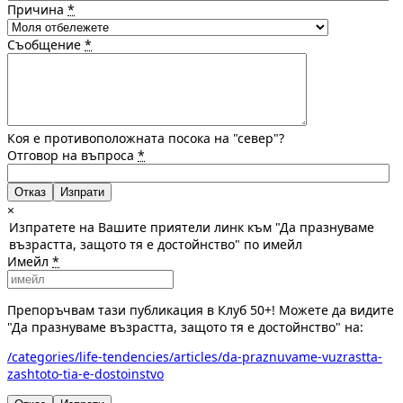
Причина
*
Съобщение
*
Коя е противоположната посока на "север"?
Отговор на въпроса
*
Отказ
×
Изпратете на Вашите приятели линк към "Да празнуваме
възрастта, защото тя е достойнство" по имейл
Имейл
*
Препоръчвам тази публикация в Клуб 50+! Можете да видите
"Да празнуваме възрастта, защото тя е достойнство" на:
/categories/life-tendencies/articles/da-praznuvame-vuzrastta-
zashtoto-tia-e-dostoinstvo