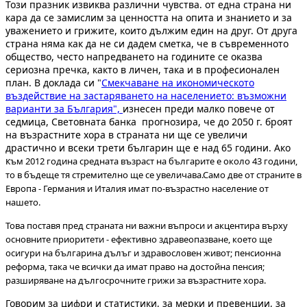
Този празник извиква различни чувства. от една страна ни
кара да се замислим за ценността на опита и знанието и за
уважението и грижите, които дължим един на друг. От друга
страна няма как да не си дадем сметка, че в съвременното
общество, често напредването на годините се оказва
сериозна пречка, както в личен, така и в професионален
план. В доклада си "
Смекчаване на икономическото
въздействие на застаряването на населението: възможни
варианти за България",
изнесен преди малко повече от
седмица, Световната банка прогнозира, че до 2050 г. броят
на възрастните хора в страната ни ще се увеличи
драстично и всеки трети българин ще е над 65 години. Ако
к
ъм 2012 година средната възраст на българите е около 43 години,
то в бъдеще тя стремително ще се увеличава.С
амо две от страните в
Европа - Германия и Италия имат по-възрастно население от
нашето.
Това поставя пред страната ни важни въпроси и акцентира върху
основните приоритети - ефективно здравеопазване, което ще
осигури на българина дълъг и здравословен живот; пенсионна
реформа, така че всички да имат право на достойна пенсия;
разширяване на дългосрочните грижи за възрастните хора.
Говорим за цифри и статистики, за мерки и превенции, за