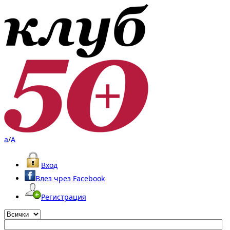
a
/
A
Вход
Влез чрез Facebook
Регистрация