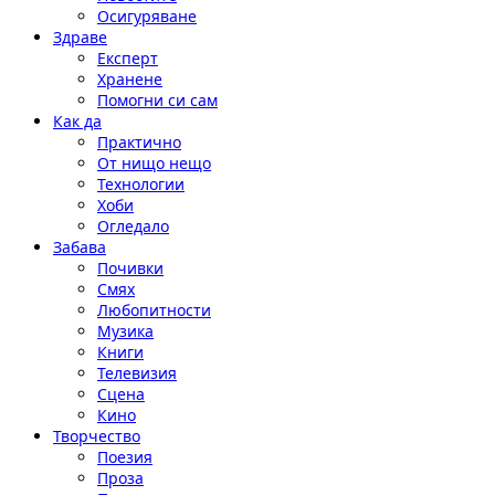
Осигуряване
Здраве
Експерт
Хранене
Помогни си сам
Как да
Практично
От нищо нещо
Технологии
Хоби
Огледало
Забава
Почивки
Смях
Любопитности
Музика
Книги
Телевизия
Сцена
Кино
Творчество
Поезия
Проза