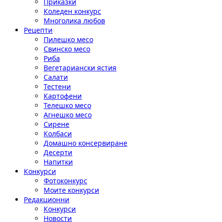
Приказки
Коледен конкурс
Многолика любов
Рецепти
Пилешко месо
Свинско месо
Риба
Вегетариански ястия
Салати
Тестени
Картофени
Телешко месо
Агнешко месо
Сирене
Колбаси
Домашно консервиране
Десерти
Напитки
Конкурси
Фотоконкурс
Моите конкурси
Редакционни
Конкурси
Новости