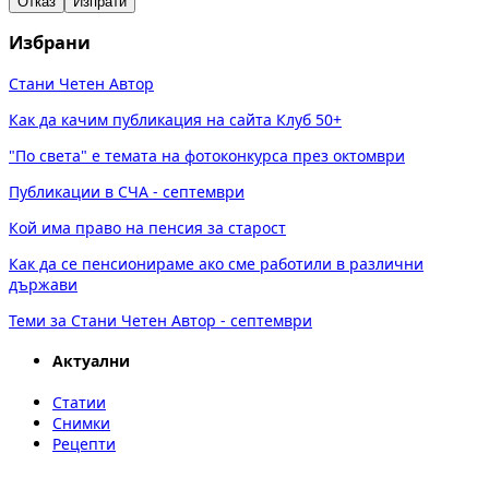
Отказ
Изпрати
Избрани
Стани Четен Автор
Как да качим публикация на сайта Клуб 50+
"По света" е темата на фотоконкурса през октомври
Публикации в СЧА - септември
Кой има право на пенсия за старост
Как да се пенсионираме ако сме работили в различни
държави
Теми за Стани Четен Автор - септември
Актуални
Статии
Снимки
Рецепти