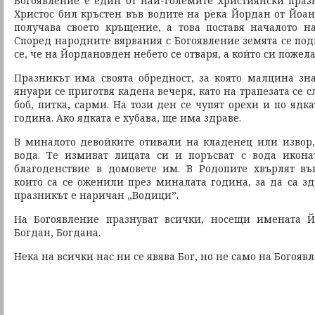
Богоявление е един от най-големите християнски праз
Христос бил кръстен във водите на река Йордан от Йоан
получава своето кръщение, а това поставя началото 
Според народните вярвания с Богоявление земята се подг
се, че на Йордановден небето се отваря, а който си пожела
Празникът има своята обредност, за която малцина зна
януари се приготвя кадена вечеря, като на трапезата се с
боб, питка, сарми. На този ден се чупят орехи и по ядка
година. Ако ядката е хубава, ще има здраве.
В миналото девойките отивали на кладенец или извор, 
вода. Те измиват лицата си и поръсват с вода икона
благоденствие в домовете им. В Родопите хвърлят въ
които са се оженили през миналата година, за да са зд
празникът е наричан „Водици”.
На Богоявление празнуват всички, носещи имената Й
Богдан, Богдана.
Нека на всички нас ни се явява Бог, но не само на Богояв