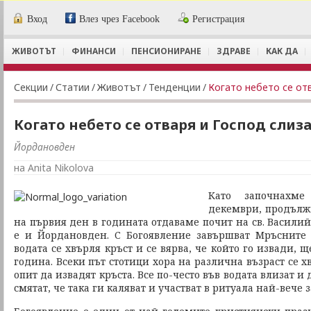
Вход
Влез чрез Facebook
Регистрация
ЖИВОТЪТ
ФИНАНСИ
ПЕНСИОНИРАНЕ
ЗДРАВЕ
КАК ДА
Секции
/
Статии
/
Животът
/
Тенденции
/
Когато небето се от
Когато небето се отваря и Господ слиз
Йордановден
на Anita Nikolova
Като започнахме
декември, продълж
на първия ден в годината отдаваме почит на св. Василий
е и Йордановден. С Богоявление завършват Мръсните 
водата се хвърля кръст и се вярва, че който го извади, 
година. Всеки път стотици хора на различна възраст се х
опит да извадят кръста. Все по-често във водата влизат и
смятат, че така ги каляват и участват в ритуала най-вече з