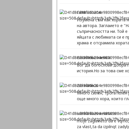
Галя написа:
Изумена съм как хората н
на автора. Заглаието е "
съпричасността ни. Той е
яйцата с любимата си е п
храма е отсрамила хората
Василева написа:
Бог да богослови добрат
история.Но за това сме х
Zoi написа:
Много силен, трогателен 
още много хора, които гл
ivanka koeva написа:
moje zaglavieto da e vqrno
za vlast,ta da izpilnqt zady