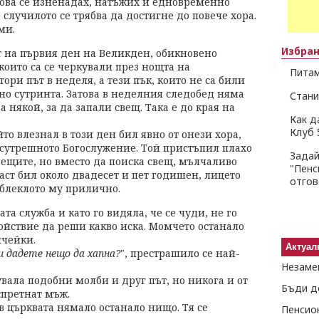
лкова се изненадах, натъжих и едновременно
е случилото се трябва да достигне до повече хора.
ми.
Избра
т на първия ден на Великден, обикновено
които са се черкували през нощта на
Питам
ори път в неделя, а тези пък, които не са били
но сутринта. Затова в неделния следобед няма
Стани
а някой, за да запали свещ. Така е до края на
Как д
Клуб 
то влезнал в този ден бил явно от онези хора,
 сутрешното Богослужение. Той пристъпил плахо
Задай
вещите, но вместо да поиска свещ, мълчаливо
"Пенс
раст бил около двадесет и пет годишен, лицето
отго
облеклото му прилично.
а служба и като го видяла, че се чуди, не го
койствие да реши какво иска. Момчето останало
лчейки.
Актуал
и дадете нещо да хапна?
", престрашило се най-
Незаме
увала подобни молби и друг път, но никога и от
Бъди д
спретнат мъж.
в църквата нямало останало нищо. Тя се
Пенсио