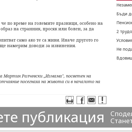
Незаме
Бъди д
Пенсио
 че по време на големите празници, особено на
образ на странник, просяк или болен, за да
2 труд
питват само ако те са живи. Иначе другото го
и ще намерим доводи за извинения.
Не под
Вдовиш
на Мартин Ралчевски „Измама", посветен на
тчаяние посегнаха на живота си в началото на
ете публикация
Сподел
Станет