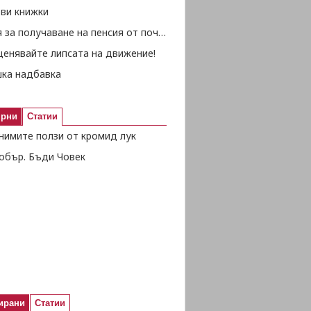
ови книжки
Условия за получаване на пенсия от починал съпруг
ценявайте липсата на движение!
ка надбавка
ярни
Статии
нимите ползи от кромид лук
обър. Бъди Човек
ирани
Статии