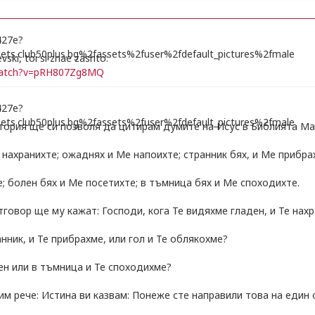
vski, toi si znae zashto:
watch?v=pRH807Zg8MQ
тория ще си позволя да цитирам думите на Исус в Библията Ма
нахранихте; ожаднях и Ме напоихте; странник бях, и Ме прибра
е; болен бях и Ме посетихте; в тъмница бях и Ме споходихте.
тговор ще му кажат: Господи, кога Те видяхме гладен, и Те нахр
нник, и Те прибрахме, или гол и Те облякохме?
ен или в тъмница и Те споходихме?
им рече: Истина ви казвам: Понеже сте направили това на един 