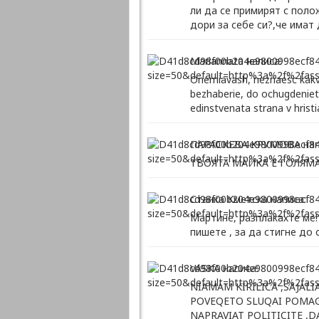
ли да се примирят с поло
дори за себе си?,че имат
Mariannata написа:
Onemiavash, neznaesc kakvo 
bezhaberie, do ochugdenieto
edinstvenata strana v hristi
ПАРАСКЕВА КРУМОВА нап
ТВОЯТА МАИКА Е ГОЛЯМА
Станка Кметска написа:
Мартине, разплакахте ме!
пишете , за да стигне до 
VASKA написа:
NIAMAM KIRILICA ,SAJALI
POVEQETO SLUQAI POMAGA
NAPRAVIAT POLITICITE ,