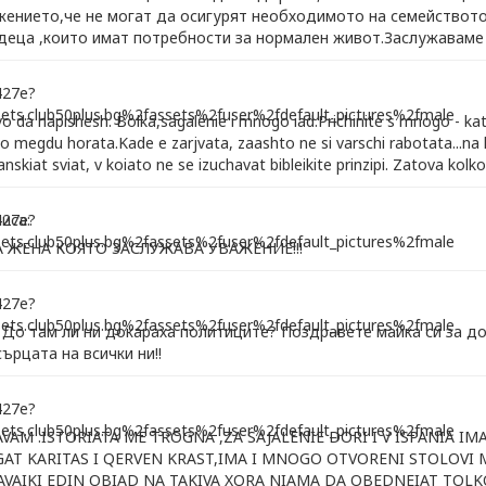
жението,че не могат да осигурят необходимото на семейството 
 деца ,които имат потребности за нормален живот.Заслужаваме 
da napishesh. Bolka,sagalenie i mnogo iad.Prichinite s mnogo - kato
 megdu horata.Kade e zarjvata, zaashto ne si varschi rabotata...na 
anskiat sviat, v koiato ne se izuchavat bibleikite prinzipi. Zatova kolk
иса:
 ЖЕНА КОЯТО ЗАСЛУЖАВА УВАЖЕНИЕ!!!
 До там ли ни докараха политиците? Поздравете майка си за д
сърцата на всички ни!!
AVAM .ISTORIATA ME TROGNA ,ZA SAJALENIE DORI I V ISPANIA IM
T KARITAS I QERVEN KRAST,IMA I MNOGO OTVORENI STOLOVI 
DAVAIKI EDIN OBIAD NA TAKIVA XORA NIAMA DA OBEDNEIAT TO