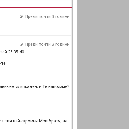
Преди почти 3 години
Преди почти 3 години
тей 25:35-40
хте;
анихме; или жаден, и Те напоихме?
от тия най-скромни Мои братя, на