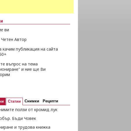
ни
е ви
 Четен Автор
а качим публикация на сайта
50+
те въпрос на тема
иониране" и ние ще Ви
ворим
Снимки
Рецепти
ни
Статии
нимите ползи от кромид лук
обър. Бъди Човек
ниране и трудова книжка