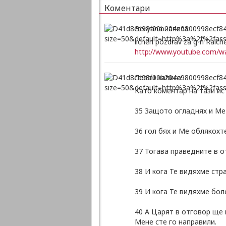
Коментари
Boryana написа:
lichen pozdrav za g-n Ralche
http://www.youtube.com/
Лозан написа:
Като коментар на тази ис
35 Защото огладнях и Ме 
36 гол бях и Ме облякохт
37 Тогава праведните в о
38 И кога Те видяхме стра
39 И кога Те видяхме бол
40 А Царят в отговор ще 
Мене сте го направили.