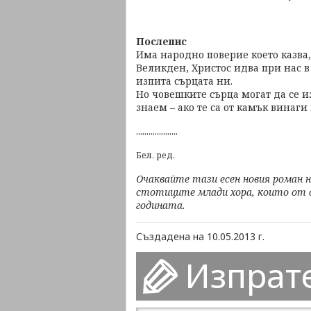
Послепис
Има народно поверие което казва,
Великден, Христос идва при нас в 
изпита сърцата ни.
Но човешките сърца могат да се из
знаем – ако те са от камък винаг
....................
Бел. ред.
Очаквайте тази есен новия роман 
стотиците млади хора, които от о
годината.
Създадена на 10.05.2013 г.
Изпрат