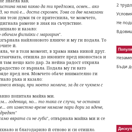
е знаела как.
2 труд
истина няма какво да ти предложа, освен... ако
, но той е... доста скромен. Това са две намазани
йки тези думи тя се притеснила, че момчето,
Не под
дигнала рамене в знак на съчувствие.
михнало и казало:
Вдовиш
о обичам филийки с маргарин
".
разгърнала найлоновото пликче и му ги подала. То
очите й.
Попул
яла, че в този момент, в храма няма никой друг.
т стаичката, отишла до иконите пред иконостаса и
Незаме
л там нещо като дар. За нейна радост открила
Бъди д
 радостно се върнала. Подала му ги като
изяде пред нея. Момчето обаче внимателно ги
нало ръка и казало:
занеса вкъщи, при моето момиче, за да се чукнем с
танно попитала майка ми.
... годеница, но... то така се случи, че останах
е... от известно време нямаме пари дори за ядене,
подредят
"
амо вярата си не губи
", отвърнала майка ми и се
Дискут
хнало и благодарило й отново и си отишло.