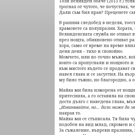
Този Великден обаче (2013 г.) то
трогнах от чутото, че почуствах, ч
Дали съм бил прав? Преценете са
В ранния следобед в неделя, тоес
храмовете са полупразни. Хората, 
Великденската служба не отиват вт
през нощта, обикновено отиват ра
хора, само от време на време влиз
деня деня – тихо и спокойно.
Момчето, или по-точно мъжът, кой
които са пропуснали и нощното и
към мястото където се продават с
навел глава и се засуетил. На въз
му било тъжно, но благородно, а 
Майка ми била изморена от нощнат
притеснила, а го оставила на спо
доста дълго с наведена глава, мъ
„
Извинявайте, но... дали може да м
накрая то.
Майка ми се стъписала. Тя била ч
подобен на вид млад, скромен и 
За съжаление, въпреки празника, 