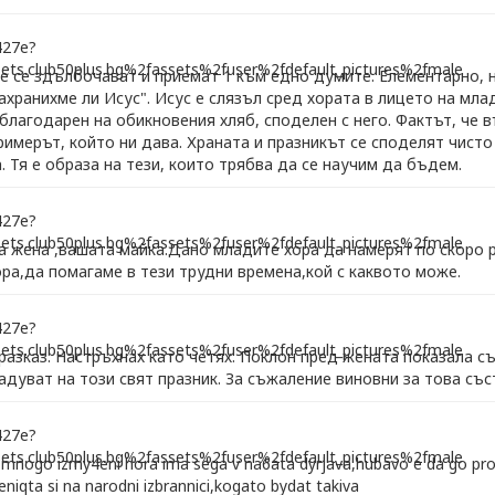
е се здълбочават и приемат 1 към едно думите. Елементарно, 
Нахранихме ли Исус". Исус е слязъл сред хората в лицето на мла
 благодарен на обикновения хляб, споделен с него. Фактът, че 
римерът, който ни дава. Храната и празникът се споделят чисто
. Тя е образа на тези, които трябва да се научим да бъдем.
а жена ,вашата майка.Дано младите хора да намерят по скоро 
ора,да помагаме в тези трудни времена,кой с каквото може.
разказ. Настръхнах като четях. Поклон пред жената показала с
адуват на този свят празник. За съжаление виновни за това съст
,mnogo izmy4eni hora ima sega v na6ata dyrjava,hubavo e da go pro4
ljeniqta si na narodni izbrannici,kogato bydat takiva