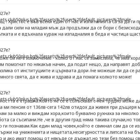
щ ! Христос е във всеки един от нас и изпитанията са за да ги
са дали сили на младия мъж да продължи да се бори с безисход
пката и е вдъхнала кураж на изпадналия в беда и частица щас
же би не е изключение - колко от нас се замислиха, че има хора
им помогнат по някакъв начин, да подат нещо, да направят до
разлика от институциите и църквата дори /не можеше ли да се 
 много свята, да е жива и здрава и да помага колкото може!
остта е страшна.Който не се е сблъсквал с нея трудно може д
 ми пенсия от 136лв-сега 142лв отидох да живея при дъщеря м
ам за малко и виждам хора,които буквално рухнаха за няколко г
ота са съсипани.Не ,че в другия град няма такива случаи,но т
ги познавам.Как един млад човек,който е свикнал сам да се и
ържи на униженията и нищетата,несигурността и липсата на б
 и ако имат помощ от някъде се държат,но тези без помощ сви