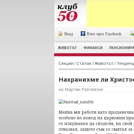
Вход
Влез чрез Facebook
ЖИВОТЪТ
ФИНАНСИ
ПЕНСИОНИР
Секции
/
Статии
/
Животът
/
Тенден
Нахранихме ли Христо
на Мартин Ралчевски
Майка ми работи като продавачка 
особено по повод на църковни пр
се изкушавал да споделя, на свой
отказвал, защото съм го смятал за