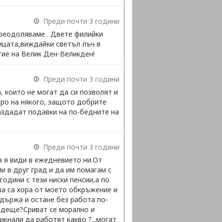
Преди почти 3 години
 преодоляваме . Двете филийки
ицата,виждайки светъл лъч в
тие на Велик Ден-Великден!
Преди почти 3 години
, които не могат да си позволят и
бро на някого, защото добрите
раздадат подавки на по-бедните на
Преди почти 3 години
а я види в ежедневието ни.От
и в друг град и да им помагам с
одини с тези ниски пенсии,а по
ова са хора от моето обкръжение и
здържа и остане без работа по-
ъдеще?Сриват се морално и
кнали да работят какво ?...могат