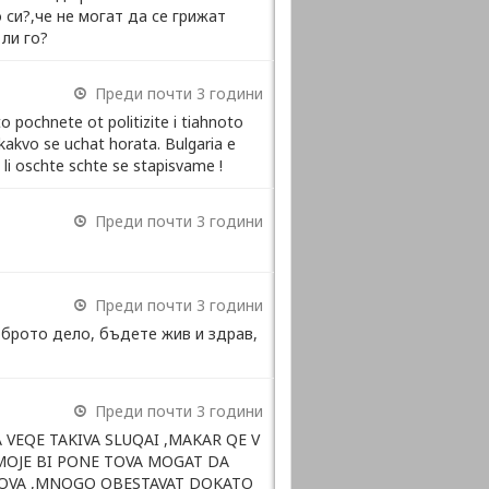
си?,че не могат да се грижат
ли го?
Преди почти 3 години
 pochnete ot politizite i tiahnoto
kakvo se uchat horata. Bulgaria e
o li oschte schte se stapisvame !
Преди почти 3 години
Преди почти 3 години
оброто дело, бъдете жив и здрав,
Преди почти 3 години
A VEQE TAKIVA SLUQAI ,MAKAR QE V
MOJE BI PONE TOVA MOGAT DA
LKOVA ,MNOGO OBESTAVAT DOKATO