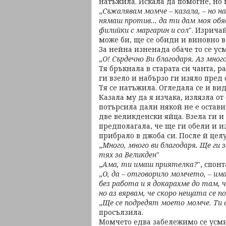
натъжила. Искала да помогне, но н
„
Съжалявам момче – казала, – но на
нямаш против... да ти дам моя обяд
филийки с маргарин и сол
". Изрича
може би, ще се обиди и виновно в
За нейна изненада обаче то се ус
„
О! Сърдечно Ви благодаря. Аз мног
Тя бръкнала в старата си чанта, 
ги взело и набързо ги изяло пред 
Тя се натъжила. Огледала се и вид
Казала му да я изчака, излязла о
потърсила дали някой не е остави
две великденски яйца. Взела ги и
предполагала, че ще ги обели и 
прибрало в джоба си. После й целу
„
Много, много ви благодаря. Ще ги 
тях за Великден
"
„
Ама, ти имаш приятелка?
", спон
„
О, да – отговорило момчето, – имам
без работа и я докарахме до там, ч
но аз вярвам, че скоро нещата се 
„
Ще се подредят моето момче. Ти с
просълзила.
Момчето едва забележимо се усми