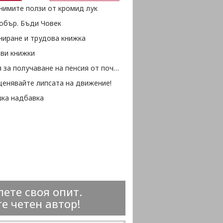
нимите ползи от кромид лук
обър. Бъди Човек
ниране и трудова книжка
ови книжки
Условия за получаване на пенсия от починал съпруг
ценявайте липсата на движение!
ка надбавка
ете своя опит.
е четен автор!