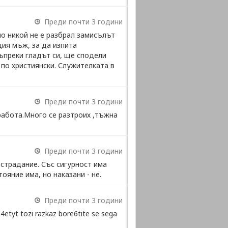
Преди почти 3 години
но никой не е разбрал замисълът
дия мъж, за да изпита
въпреки гладът си, ще сподели
 по християнски. Служителката в
Преди почти 3 години
работа.Много се разтроих ,тъжна
Преди почти 3 години
ъстрадание. Със сигурност има
ояние има, но наказани - не.
Преди почти 3 години
etyt tozi razkaz bore6tite se sega