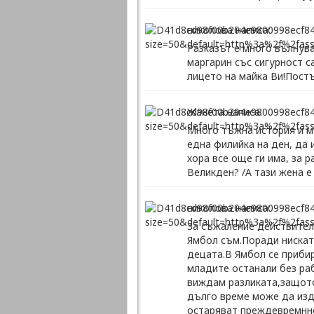
николова написа:
Разказът е много вълнува
маргарин със сигурност 
лицето на майка Ви!Постъ
Жанета написа:
Много тъжна история и мо
една филийка на ден, да 
хора все още ги има, за 
Великден? /А тази жена е
николова написа:
За съжаление действителн
Ямбол съм.Поради ниската
децата.В Ямбол се прибир
младите останали без раб
виждам разликата,защото 
дълго време може да изд
остаряват преждевремнно