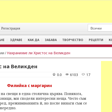
Регистрация
АНЕ
ЗДРАВЕ
КАК ДА
ЗАБАВА
ТВОРЧЕСТВО
РЕЦЕПТИ
К
ции
/
Нахранихме ли Христос на Великден
с на Великден
0.0
6103
17
Филийка с маргарин
на свещи в една столична църква. Понякога,
азници, ми споделя интересни неща. Често съм
 ред, преживяванията й, но после винаги съм се
 нередно.