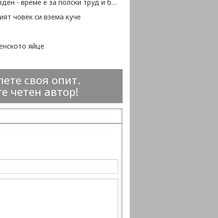
Лазаровден - време е за полски труд и берекет
ят човек си взема куче
енското яйце
ете своя опит.
е четен автор!