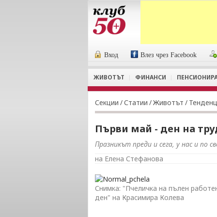
Вход
Влез чрез Facebook
ЖИВОТЪТ
ФИНАНСИ
ПЕНСИОНИР
Секции
/
Статии
/
Животът
/
Тенден
Първи май - ден на тру
Празникът преди и сега, у нас и по с
на Елена Стефанова
Снимка: "Пчеличка на пълен работе
ден" на Красимира Колева