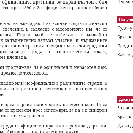
Първи м
д официалните празници. За първи път той е бил
ство през 1890 г. За официален празник е обявен
Попул
се чества ежегодно. Във всички социалистически
Судоку
 значение. В съгласие с идеологията им, че се
а класа, Първи май се отбелязва с мащабни
Бряг н
ях задължително взимат участие и държавните
Предст
еждат на централния площад във всеки град или
прославящи труда и работническата класа,
ез площада.
май продължава да е официален и неработен ден,
 прояви по този повод.
циално или неофициално в различните страни. В
рвия понеделник от септември като и там като у
ен.
Дискут
ат през първия понеделник на месец май. През
За риб
 се премести през септември, за да е в синхрон
това не е направено.
Бряг н
а труда и официален празник в редица държави.
ко, Австрия, Тайланд,и много други.