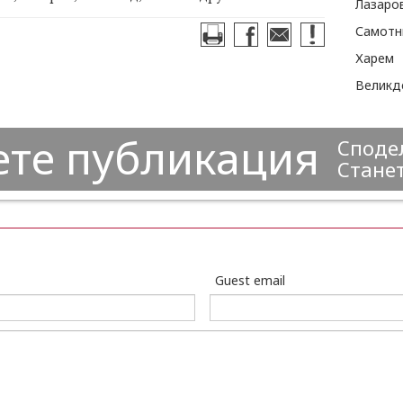
Самотни
Харем
Великд
ете публикация
Сподел
Станет
Guest email