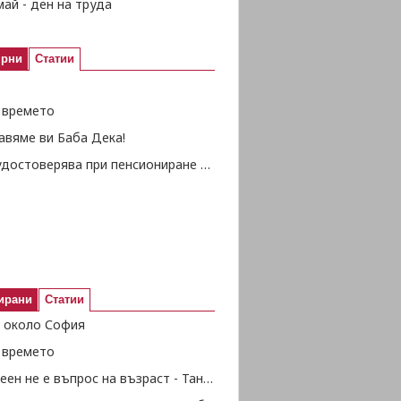
ай - ден на труда
ярни
Статии
а времето
авяме ви Баба Дека!
Как се удостоверява при пенсиониране закупен осигурителен стаж?
ирани
Статии
а около София
а времето
Да си деен не е въпрос на възраст - Таня Йорданова