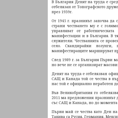
В България Денят на труда е сре
отбелязан от Топографското друже
през 1939г.
От 1945 г. празникът започва да 
страни честването му е с голямо
управляват от работническат
манифестации и в България. В т
служители. Честванията се пров
село. Скандирайки лозунги, 
манифестиращите маршируват пр
След 1989 г. за България Първи 
но вече не се организират масови
Денят на труда е отбелязван офи
САЩ и Канада той се чества в пъ
нас той е официално неработен д
Във Великобритания го отбелязв
2011 ма предложения празникът да
със САЩ и Канада, но до момента 
Първи май се чества като Ден н
Такива са Русия, Германия, Мекси