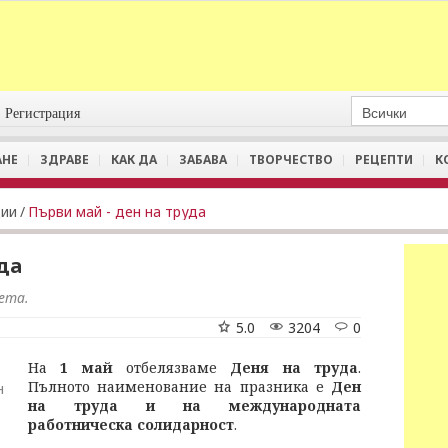
Регистрация
АНЕ
ЗДРАВЕ
КАК ДА
ЗАБАВА
ТВОРЧЕСТВО
РЕЦЕПТИ
К
ции
/
Първи май - ден на труда
да
вета.
5.0
3204
0
На
1 май
отбелязваме
Деня на труда
.
Пълното наименование на празника е
Ден
н
на труда и на международната
работническа солидарност
.