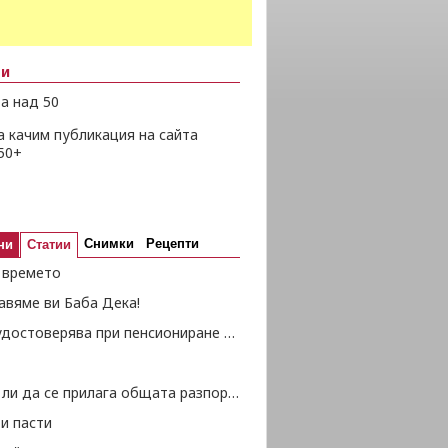
ни
а над 50
а качим публикация на сайта
50+
Снимки
Рецепти
ни
Статии
а времето
авяме ви Баба Дека!
Как се удостоверява при пенсиониране закупен осигурителен стаж?
Следва ли да се прилага общата разпоредба на чл. 101, ал. 1, т. 2 КСО в случаите, при които родител получава наследствена пенсия за осигурителен стаж и възраст от починал съпруг, навършил е възрастта по чл. 68, ал. 1 КСО и не получава лична пенсия...
и пасти