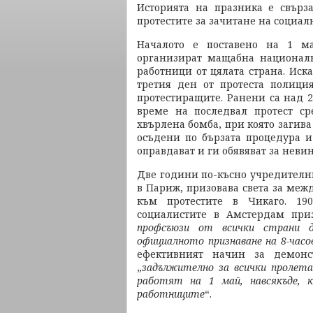
Историята на празника е свърз
протестите за зачитане на социал
Началото е поставено на 1 м
организират мащабна национална
работници от цялата страна. Иска
третия ден от протеста полици
протестиращите. Ранени са над 2
време на последвал протест ср
хвърлена бомба, при която загива 
осъдени по бързата процедура и
оправдават и ги обявяват за неви
Две години по-късно учредителн
в Париж, призовава света за ме
към протестите в Чикаго. 19
социалистите в Амстердам при
профсъюзи от всички страни 
официалното признаване на 8-часо
ефективният начин за демонс
„
задължително за всички пролета
работят на 1 май, навсякъде, к
работниците
“.