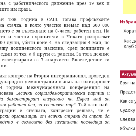
ана с работническото движение през 19 век и
ните им права.
ай 1886 година в САЩ. Тогава профсъюзите
Избра
 стачка, в която участие вземат над 300 000
нето е за въвеждане на 8-часов работен ден. На
Хорат
ята и частни охранители в Чикаго разпръсват
Как д
00 души, убити поне 4. На следващия 4 май, по
Клуб 
ещу полицейското насилие, сред полицаите е
един от тях, а 6 други са ранени. За това деяние
 екзекутирани са 7 анархисти. Впоследствие ги
нни.
Актуал
ият конгрес на Втория интернационал, проведен
ждународни демонстрации в знак на солидарност
Бряг н
04 година Международната конференция на
Предст
зовава
„всички социалдемократически партии и
да демонстрират енергично на Първи май за
вия работен ден, за световен мир“
. Тъй като най-
Судоку
трации е стачката, конгресът решава, че е
рски организации от всички страни да спрат да
ъдето е възможно без негативни последици за
Ябълки 