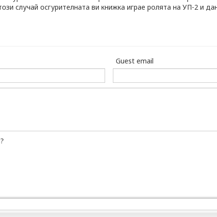
този случай осгурителната ви книжка играе ролята на УП-2 и дан
Guest email
и?