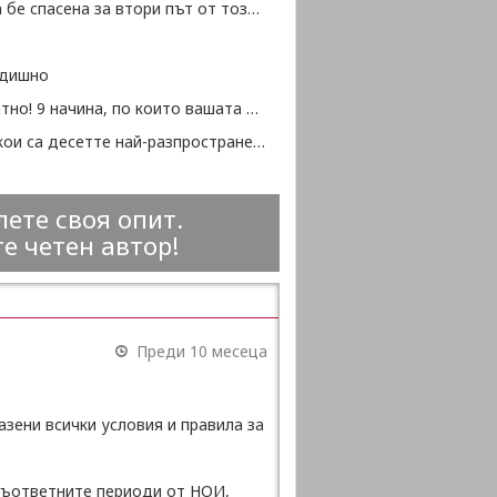
"Европа бе спасена за втори път от този малък народ" - Теодор Рузвелт
дишно
Любопитно! 9 начина, по които вашата половинка влияе на вашето здраве (част 2)
Вижте кои са десетте най-разпространени езика в света (част 2)
ете своя опит.
е четен автор!
Преди 10 месеца
азени всички условия и правила за
 съответните периоди от НОИ,