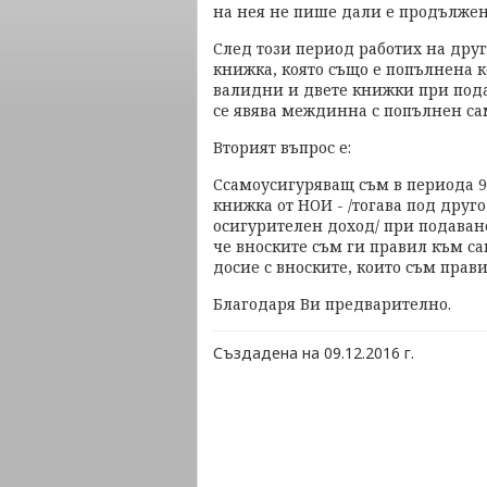
на нея не пише дали е продължен
След този период работих на друг
книжка, която също е попълнена к
валидни и двете книжки при пода
се явява междинна с попълнен са
Вторият въпрос е:
Ссамоусигуряващ съм в периода 9
книжка от НОИ - /тогава под друго
осигурителен доход/ при подаван
че вноските съм ги правил към с
досие с вноските, които съм прави
Благодаря Ви предварително.
Създадена на 09.12.2016 г.