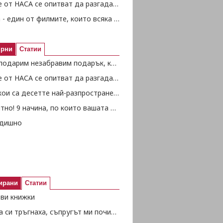
Учените от НАСА се опитват да разгадаят феномена „Дуранкулак“
Дамата - един от филмите, които всяка жена трябва да гледа
ярни
Статии
Как да подарим незабравим подарък, който няма да ни струва нищо? Вижте някои идеи тук!
Учените от НАСА се опитват да разгадаят феномена „Дуранкулак“
Вижте кои са десетте най-разпространени езика в света (част 2)
Любопитно! 9 начина, по които вашата половинка влияе на вашето здраве (част 2)
дишно
ирани
Статии
ови книжки
"Децата си тръгнаха, съпругът ми почина и къщата остана празна"