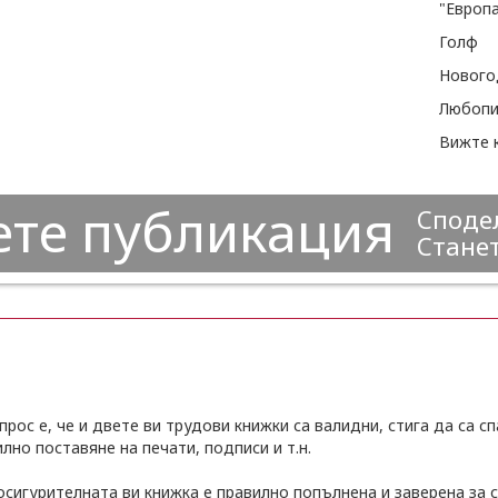
Голф
Нового
ете публикация
Сподел
Станет
рос е, че и двете ви трудови книжки са валидни, стига да са сп
лно поставяне на печати, подписи и т.н.
осигурителната ви книжка е правилно попълнена и заверена за