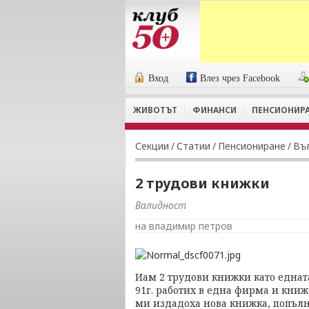
Вход
Влез чрез Facebook
ЖИВОТЪТ
ФИНАНСИ
ПЕНСИОНИР
Секции
/
Статии
/
Пенсиониране
/
Въ
2 трудови книжки
Валидност
на владимир петров
Иам 2 трудови книжки като едната
91г. работих в една фирма и книжк
ми издадоха нова книжка, попълне