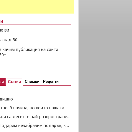
ни
е ви
а над 50
а качим публикация на сайта
50+
Снимки
Рецепти
ни
Статии
дишно
Любопитно! 9 начина, по които вашата половинка влияе на вашето здраве (част 2)
Вижте кои са десетте най-разпространени езика в света (част 2)
Как да подарим незабравим подарък, който няма да ни струва нищо? Вижте някои идеи тук!