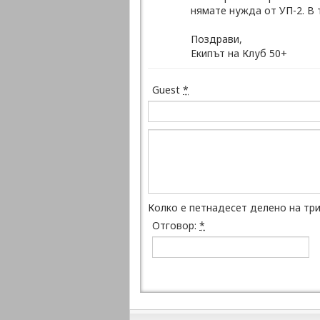
нямате нужда от УП-2. В 
Поздрави,
Екипът на Клуб 50+
Guest
*
Колко е петнадесет делено на тр
Отговор:
*