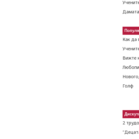
Попул
Нового
Голф
Дискут
2 труд