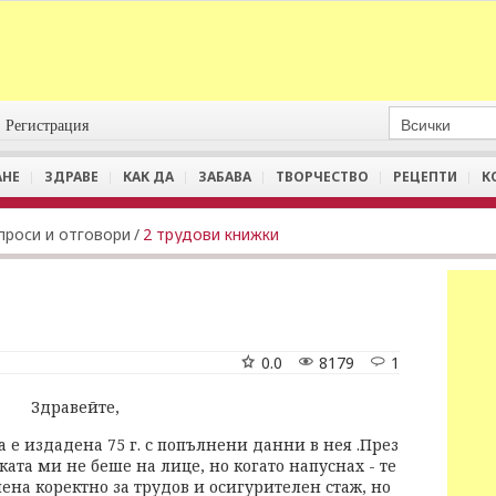
Регистрация
АНЕ
ЗДРАВЕ
КАК ДА
ЗАБАВА
ТВОРЧЕСТВО
РЕЦЕПТИ
К
проси и отговори
/
2 трудови книжки
0.0
8179
1
Здравейте,
 е издадена 75 г. с попълнени данни в нея .През
ата ми не беше на лице, но когато напуснах - те
на коректно за трудов и осигурителен стаж, но