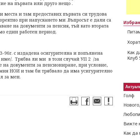
ие на първата или друго нещо .
и места и там предоставих първата си трудова
оректно при напускането ми .Въпросът е дали са
Избра
ване на документи за пенсия, тъй като втората
мо един работен период.
Питам
Хорат
Как д
3-96г. с издадена осигурителна и попълнена
Клуб 
 име/. Трябва ли ми в този случай УП 2 /за
е на документи за пенсиониране, при условие,
амия НОИ и там би трябвало да има усигурително
л за мен.
Актуал
Голф
Нового