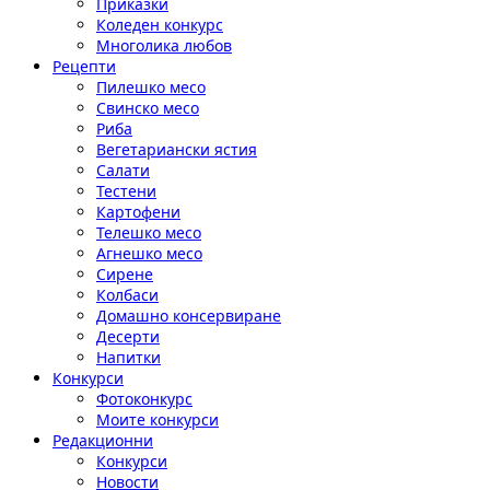
Приказки
Коледен конкурс
Многолика любов
Рецепти
Пилешко месо
Свинско месо
Риба
Вегетариански ястия
Салати
Тестени
Картофени
Телешко месо
Агнешко месо
Сирене
Колбаси
Домашно консервиране
Десерти
Напитки
Конкурси
Фотоконкурс
Моите конкурси
Редакционни
Конкурси
Новости