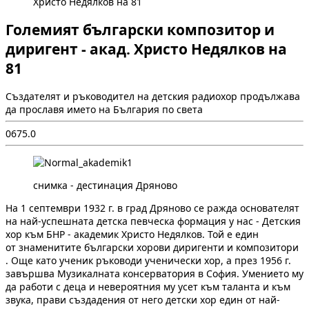
Христо Недялков на 81
Големият български композитор и
диригент - акад. Христо Недялков на
81
Създателят и ръководител на детския радиохор продължава
да прославя името на България по света
0
67
5.0
снимка - дестинация Дряново
На 1 септември 1932 г. в град Дряново се ражда основателят
на най-успешната детска певческа формация у нас - Детския
хор към БНР - академик Христо Недялков. Той е един
от знаменитите български хорови диригенти и композитори
. Още като ученик ръководи ученически хор, а през 1956 г.
завършва Музикалната консерватория в София. Умението му
да работи с деца и невероятния му усет към таланта и към
звука, прави създадения от него детски хор един от най-