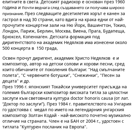
елитните в света. Детският радиохор е основан през 1960
година и п
очти веднага след създаването си получава широко
През следващите десетилетия хорът е канен за
признание.
гастрол в над 30 страни, като вдига на крака едни от най-
прочутите концертни зали на Ню Йорк, Вашингтон, Токио,
Лондон, Париж, Берлин, Москва, Виена, Прага, Будапеща,
Брюксел, Копенхаген. Детската формация под
диригентството на академик Недялков има изнесени около
500 концерта в 150 града,
Освен прочут диригент, академик Христо Недялков е и
композитор, автор на детски солови и хорови песни, сред
които обичаните от поколения българи: "Над смълчаните
полета", "С червените ботушки", "Снежинки", "Песен за
децата" и др.
През 1996 г. японският Токайски университет присъжда на
големия български композитор високата титла за цялостни
заслуги към световната култура doctor honoris causa (от лат.
“Доктор по заслуги”). През 1984 г. правителството на Унгария
го удостоява с медал по името на легендарния унгарския
композитор Золтан Кодай - най-високото почетно музикално
отличие на страната. Член е на БАН от 2004 г., удостоен с
титлата "Културен посланик на Европа".