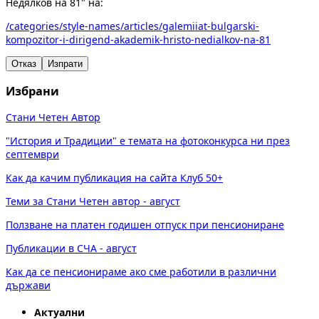
Недялков на 81" на:
/categories/style-names/articles/galemiiat-bulgarski-
kompozitor-i-dirigend-akademik-hristo-nedialkov-na-81
Отказ
Изпрати
Избрани
Стани Четен Автор
"История и Традиции" е темата на фотоконкурса ни през
септември
Как да качим публикация на сайта Клуб 50+
Теми за Стани Четен автор - август
Ползване на платен годишен отпуск при пенсиониране
Публикации в СЧА - август
Как да се пенсионираме ако сме работили в различни
държави
Актуални