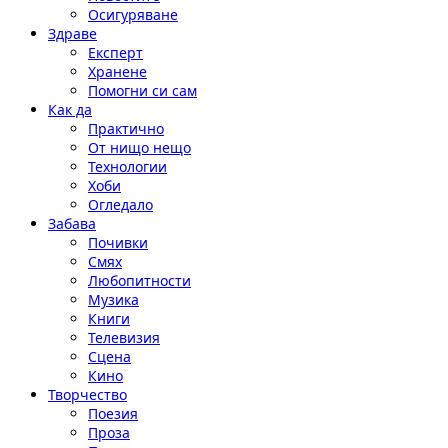
Осигуряване
Здраве
Експерт
Хранене
Помогни си сам
Как да
Практично
От нищо нещо
Технологии
Хоби
Огледало
Забава
Почивки
Смях
Любопитности
Музика
Книги
Телевизия
Сцена
Кино
Творчество
Поезия
Проза