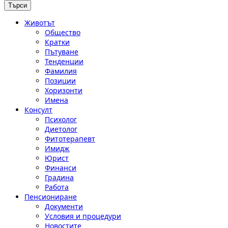
Животът
Общество
Кратки
Пътуване
Тенденции
Фамилия
Позиции
Хоризонти
Имена
Консулт
Психолог
Диетолог
Фитотерапевт
Имидж
Юрист
Финанси
Градина
Работа
Пенсиониране
Документи
Условия и процедури
Новостите