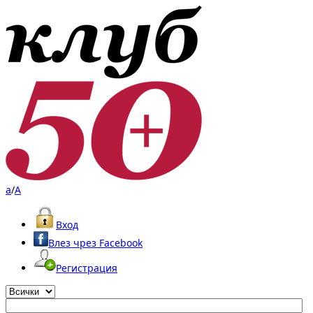
a
/
A
Вход
Влез чрез Facebook
Регистрация