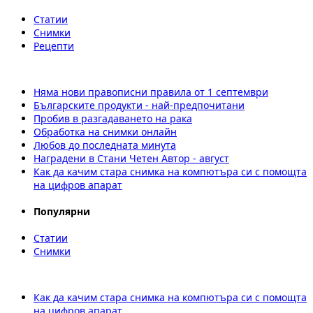
Статии
Снимки
Рецепти
Няма нови правописни правила от 1 септември
Българските продукти - най-предпочитани
Пробив в разгадаването на рака
Обработка на снимки онлайн
Любов до последната минута
Наградени в Стани Четен Автор - август
Как да качим стара снимка на компютъра си с помощта
на цифров апарат
Популярни
Статии
Снимки
Как да качим стара снимка на компютъра си с помощта
на цифров апарат