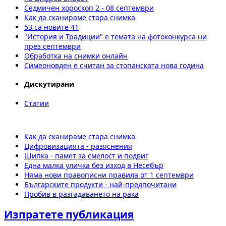
Седмичен хороскоп 2 - 08 септември
Как да сканираме стара снимка
53 са новите 41
"История и Традиции" е темата на фотоконкурса ни
през септември
Обработка на снимки онлайн
Симеоновден е считан за стопанската нова година
Дискутирани
Статии
Как да сканираме стара снимка
Цифровизацията - разяснения
Шипка - памет за смелост и подвиг
Една малка уличка без изход в Несебър
Няма нови правописни правила от 1 септември
Българските продукти - най-предпочитани
Пробив в разгадаването на рака
Изпратете публикация