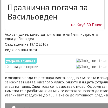
Празнична погача за
Васильовден
на Клуб 50 Плюс
Ако се чудите, какво да приготвите на 1-ви януари, ето
една добра идея
Създадена на 19.12.2016 г.
Видяна 97664 пъти
1 час
умеренa трудност
10 лв за две порции
1 час
В хладката вода се разтваря маята, заедно със солта и заха
се изсипват маята, киселото мляко, олиото и яйцата (отделя
втаса на топло. След това се премества отново. Оформя се п
Намазва се с разбития жълтък и се оставя отновото да втас
увеличават градусите до 150. Пече се до готовност, след из