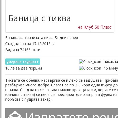
Баница с тиква
на Клуб 50 Плюс
Баница за трапезата ви за Бъдни вечер
Създадена на 17.12.2016 г.
Видяна 74166 пъти
никакв
умеренa трудност
10 лв за две порции
15 мину
Тиквата се обелва, настъргва се и леко се задушава. Прибавя
разбърква много добре. Слагат се по 2-3 кори една върху др
плънка. След като се загъват малко краищата им, корите се 
(баница с тиква) се пече с в предварително загрята фурна на
поръсва с пудрата захар.
Изпратете рец