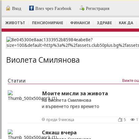
Вход
Влез чрез Facebook
Регистрация
ЖИВОТЪТ
ПЕНСИОНИРАНЕ
ФИНАНСИ
ЗДРАВЕ
КАК ДА
Виолета Смилянова
Статии
Вижте ощ
Моите мисли за живота
на Виолета Смилянова
и вървенето през времето
преди 9 месеца
5
1
Сякаш вчера