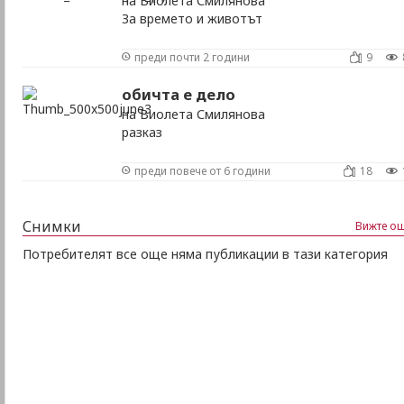
на Виолета Смилянова
За времето и животът
преди почти 2 години
9
обичта е дело
на Виолета Смилянова
разказ
преди повече от 6 години
18
Снимки
Вижте ощ
Потребителят все още няма публикации в тази категория