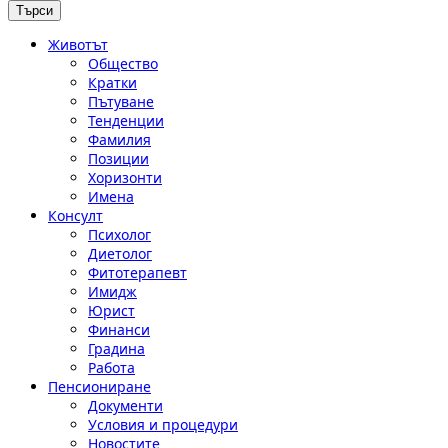
Животът
Общество
Кратки
Пътуване
Тенденции
Фамилия
Позиции
Хоризонти
Имена
Консулт
Психолог
Диетолог
Фитотерапевт
Имидж
Юрист
Финанси
Градина
Работа
Пенсиониране
Документи
Условия и процедури
Новостите