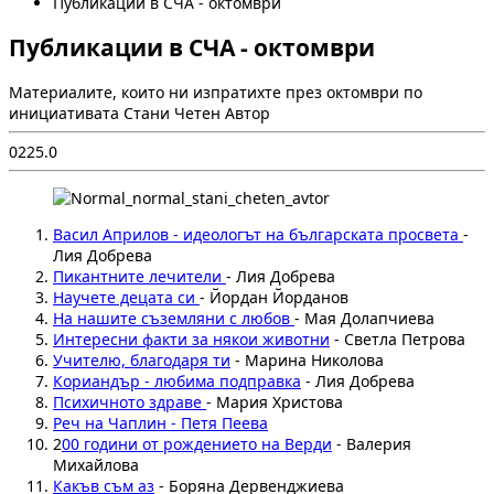
Публикации в СЧА - октомври
Публикации в СЧА - октомври
Материалите, които ни изпратихте през октомври по
инициативата Стани Четен Автор
0
22
5.0
Васил Априлов - идеологът на българската просвета
-
Лия Добрева
Пикантните лечители
- Лия Добрева
Научете децата си
- Йордан Йорданов
На нашите съземляни с любов
- Мая Долапчиева
Интересни факти за някои животни
- Светла Петрова
Учителю, благодаря ти
- Марина Николова
Кориандър - любима подправка
- Лия Добрева
Психичното здраве
- Мария Христова
Реч на Чаплин - Петя Пеева
2
00 години от рождението на Верди
- Валерия
Михайлова
Какъв съм аз
- Боряна Дервенджиева