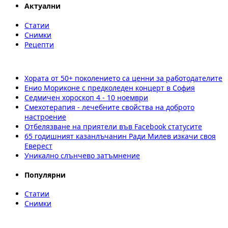
Актуални
Статии
Снимки
Рецепти
Хората от 50+ поколението са ценни за работодателите
Енио Мориконе с предколеден концерт в София
Седмичен хороскоп 4 - 10 ноември
Смехотерапия - лечебните свойства на доброто
настроение
Отбелязване на приятели във Facebоok статусите
65 годишният казанлъчанин Ради Милев изкачи своя
Еверест
Уникално слънчево затъмнение
Популярни
Статии
Снимки