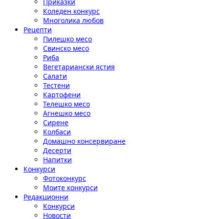
Приказки
Коледен конкурс
Многолика любов
Рецепти
Пилешко месо
Свинско месо
Риба
Вегетариански ястия
Салати
Тестени
Картофени
Телешко месо
Агнешко месо
Сирене
Колбаси
Домашно консервиране
Десерти
Напитки
Конкурси
Фотоконкурс
Моите конкурси
Редакционни
Конкурси
Новости