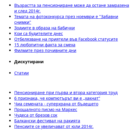
Възрастта за пенсиониране може да остане замразена
и след 2014г.
Темата на фотоконкурса през ноември е "Забавни
снимки"
Зодиите в образа на бабички
Кои са будителите днес
Отбелязване на приятели във Facebоok статусите
15 любопитни факта за смеха
Филмите през почивните дни
Дискутирани
Статии
Пенсиониране при първа и втора категория труд
6 признака, че компютърът ви е „хакнат“
Чиа семената - суперхрана от бъдещето
Прощалното писмо на Маркес
Чудеса от брезов сок
Балкански фестивал на ракията
Пенсиите се увеличават от юли 2014г.