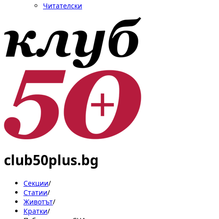
Читателски
club50plus.bg
Секции
/
Статии
/
Животът
/
Кратки
/