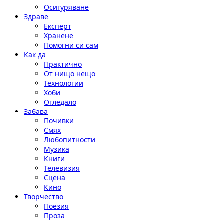
Осигуряване
Здраве
Експерт
Хранене
Помогни си сам
Как да
Практично
От нищо нещо
Технологии
Хоби
Огледало
Забава
Почивки
Смях
Любопитности
Музика
Книги
Телевизия
Сцена
Кино
Творчество
Поезия
Проза