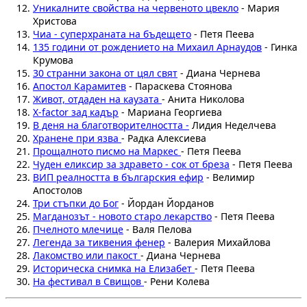
Уникалните свойства на червеното цвекло
- Мария
Христова
Чиа - суперхраната на бъдещето
- Петя Пеева
135 години от рождението на Михаил Арнаудов
- Гинка
Крумова
30 странни закона от цял свят
- Диана Чернева
Апостол Карамитев
- Параскева Стоянова
Живот, отдаден на каузата
- Анита Николова
X-factor зад кадър
- Мариана Георгиева
В деня на благотворителността -
Лидия Неделчева
Хранене при язва
- Радка Алексиева
Прощалното писмо на Маркес
- Петя Пеева
Чуден еликсир за здравето - сок от бреза
- Петя Пеева
ВИП реалността в българския ефир
- Велимир
Апостолов
Три стъпки до Бог
- Йордан Йорданов
Магданозът - новото старо лекарство
- Петя Пеева
Пчелното млечице
- Валя Пелова
Легенда за тиквения фенер
- Валерия Михайлова
Лакомство или пакост
- Диана Чернева
Историческа снимка на Елизабет
- Петя Пеева
На фестивал в Свищов
- Рени Колева