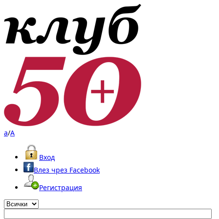
a
/
A
Вход
Влез чрез Facebook
Регистрация