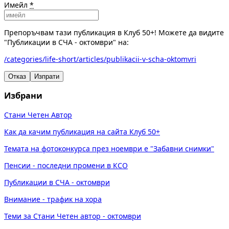
Имейл
*
Препоръчвам тази публикация в Клуб 50+! Можете да видите
"Публикации в СЧА - октомври" на:
/categories/life-short/articles/publikacii-v-scha-oktomvri
Отказ
Изпрати
Избрани
Стани Четен Автор
Как да качим публикация на сайта Клуб 50+
Темата на фотоконкурса през ноември е "Забавни снимки"
Пенсии - последни промени в КСО
Публикации в СЧА - октомври
Внимание - трафик на хора
Теми за Стани Четен автор - октомври