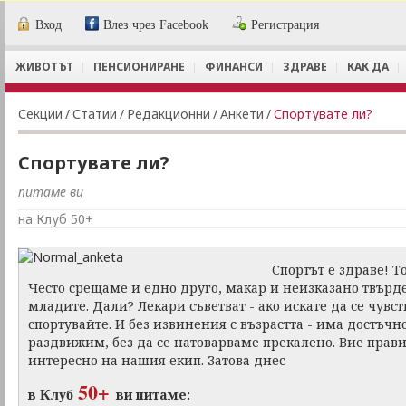
Вход
Влез чрез Facebook
Регистрация
ЖИВОТЪТ
ПЕНСИОНИРАНЕ
ФИНАНСИ
ЗДРАВЕ
КАК ДА
Секции
/
Статии
/
Редакционни
/
Анкети
/
Спортувате ли?
Спортувате ли?
питаме ви
на Клуб 50+
Спортът е здраве! Т
Често срещаме и едно друго, макар и неизказано твърде
младите. Дали? Лекари съветват - ако искате да се чувст
спортувайте. И без извинения с възрастта - има достъчн
раздвижим, без да се натоварваме прекалено. Вие правит
интересно на нашия екип. Затова днес
50+
Клуб
в
ви питаме: