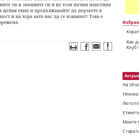
иите си и знанията си и по този начин наистина
а целия екип и продължавайте да дерзаете в
ост и на хора като нас да се изявяват! Това е
времена.
Избра
Хорат
Как д
Клуб 
Актуал
На Игн
Илонка
Лютото
Етикет
Моите 
Старат