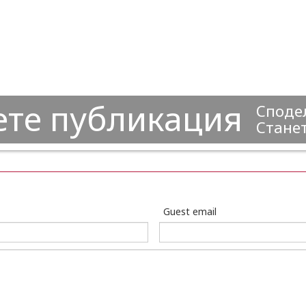
ете публикация
Сподел
Станет
Guest email