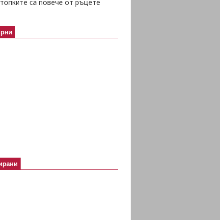
топките са повече от ръцете
ярни
ирани