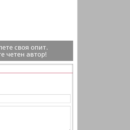
ете своя опит.
е четен автор!