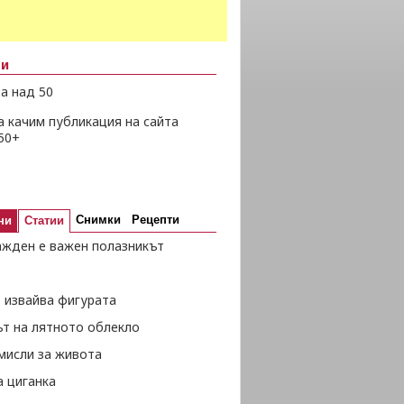
ни
а над 50
а качим публикация на сайта
50+
Снимки
Рецепти
ни
Статии
ажден е важен полазникът
 извайва фигурата
ът на лятното облекло
мисли за живота
а циганка