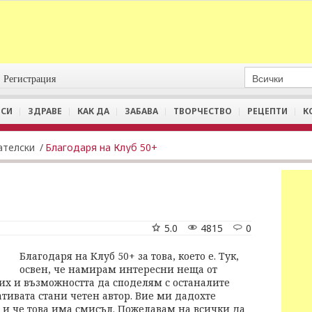
Регистрация
СИ
ЗДРАВЕ
КАК ДА
ЗАБАВА
ТВОРЧЕСТВО
РЕЦЕПТИ
К
ателски
/
Благодаря на Клуб 50+
5.0
4815
0
Благодаря на Клуб 50+ за това, което е. Тук,
освен, че намирам интересни неща от
их и възможността да споделям с останалите
тивата стани четен автор. Вие ми дадохте
м и че това има смисъл. Пожелавам на всички да