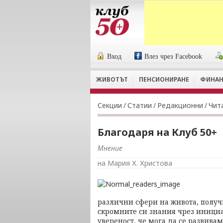
Вход
Влез чрез Facebook
ЖИВОТЪТ
ПЕНСИОНИРАНЕ
ФИНАН
Секции
/
Статии
/
Редакционни
/
Чит
Благодаря на Клуб 50+
Мнение
на Мария Х. Христова
различни сфери на живота, получ
скромните си знания чрез инициа
увереност, че мога да се развива