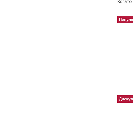
Когато 
Попул
Дискут