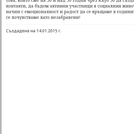
това, които сме на 50 и над 50 годни чрез Клуб 50 да съ
контакти, да бъдем активни участници в социалния живот
начин с емоционалност и радост да се връщаме в години
се почувстваме като незабравени!
Създадена на 14.01.2015 г.