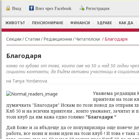
Вход
Влез чрез Facebook
Регистрация
ЖИВОТЪТ
ПЕНСИОНИРАНЕ
ФИНАНСИ
ЗДРАВЕ
КАК ДА
Секции
/
Статии
/
Редакционни
/
Читателски
/
Благодаря
Благодаря
какво по хубаво от това, които сме на 50 и над 50 годни чрез
социални контакти, да бъдем активни участници в социални
на Tanya Yordanova
Уважема редакция К
приятели на този кл
думичката "Благодаря" Искам по този повод да отправя 
Клб 50 и на всички приятели , които уважават, зачитат и
този клуб да им кажа едно голямо
"Благодаря "
Дай Боже и за вбъдеще да се популяризира още повече д
работа, все нови и нови идеи на този клуб ! И това е така 