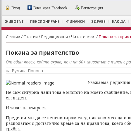
Вход
Влез чрез Facebook
Регистрация
ЖИВОТЪТ
ПЕНСИОНИРАНЕ
ФИНАНСИ
ЗДРАВЕ
КАК ДА
Секции
/
Статии
/
Редакционни
/
Читателски
/
Покана за прия
Покана за приятелство
От един човек, който вярва, че и на 60+ животът е пълен с р
на Румяна Попова
Уважаема редакция 
Не съм сигурна дали това е мястото на моето съобщение, н
създаден.
И така : на въпроса.
Предстои ми да се пенсионирам след няколко месеца и в
разполагам с достатъчно време за да правя това, което оби
трябва.