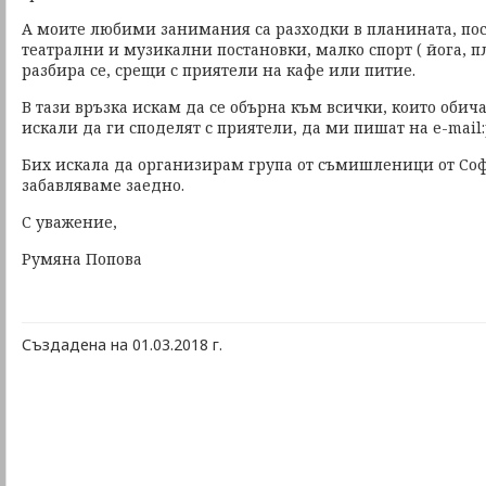
А моите любими занимания са разходки в планината, по
театрални и музикални постановки, малко спорт ( йога, п
разбира се, срещи с приятели на кафе или питие.
В тази връзка искам да се обърна към всички, които обич
искали да ги споделят с приятели, да ми пишат на е-mail:
Бих искала да организирам група от съмишленици от Софи
забавляваме заедно.
С уважение,
Румяна Попова
Създадена на 01.03.2018 г.