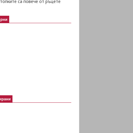
топките са повече от ръцете
ярни
ирани