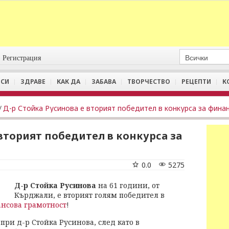
Регистрация
СИ
ЗДРАВЕ
КАК ДА
ЗАБАВА
ТВОРЧЕСТВО
РЕЦЕПТИ
К
/
 вторият победител в конкурса за
0.0
5275
Д-р
Стойка Русинова
на 61 години, от
Кърджали, е вторият голям победител в
нсова грамотност
!
 при д-р Стойка Русинова, след като в