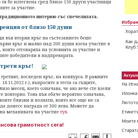
тя бе изтеглена сред близо 150 други участници
иите за участие.
традиционното интервю със спечелилата.
Избра
ренция от близо 150 души
Хорат
и във втория кръг на състезанието беше
Как д
първи кръг и малко над 200 души взеха участие в
Клуб 
, които отговаряха на условията за участие и
ните победители в надпреварата.
трети кръг!
Актуал
третият, последен кръг, на конкурса. В рамките
8.11.2012 г.), въпросите в теста са същите,
На Игн
изо месец, което означава, че ако вече сте взели
Илонка
е повторно. Това пък обаче вероятно означава,
воите близки и познати, които все още не са
Лютото
да донесе награда от 300 лева. Можете да
 на механиката на участие
тук
.
Етикет
Моите 
ансова грамотност сега!
Старат