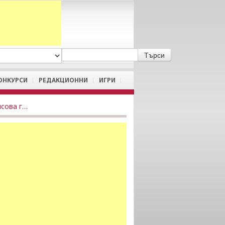
A
/
a
ОНКУРСИ
РЕДАКЦИОННИ
ИГРИ
Д-р Стойка Русинова е вторият победител в конкурса за финансова грамотност