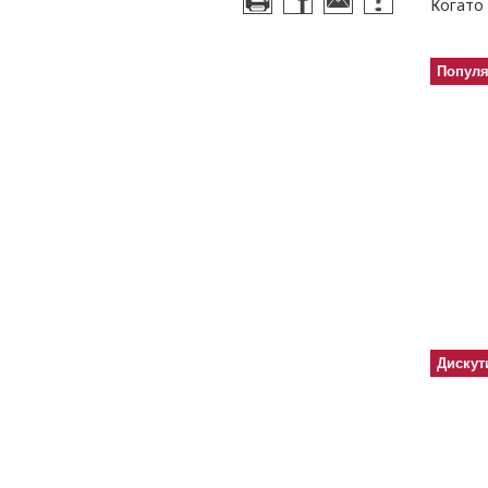
Когато 
Попул
Дискут