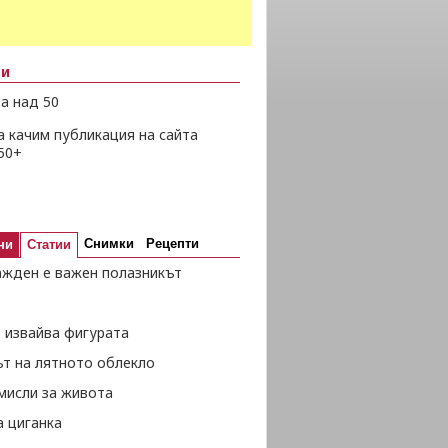
ни
а над 50
а качим публикация на сайта
50+
Снимки
Рецепти
ни
Статии
ажден е важен полазникът
 извайва фигурата
ът на лятното облекло
мисли за живота
а циганка