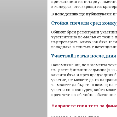
присъствието на нотариус именно 
в конкурса, отговарящи на критер
В понеделник ще публикуваме и 
Стойка спечели сред конку
Общият брой регистрани участниц
чувствително по-малък от този в 
надпреварата. Близо 150 бяха тези
попаднаха в списъка с потенциал
Участвайте във последния 
Напомняме Ви, че в момента тече 
на двете финални седмици (5.11 - 1
каквито бяха и през предходния бл
участие, не можете да го направит
че можете да бъдете в помощ на с
участвали в конкурса, който може 
прочетете по-обстойно обяснение
Направете своя тест за фин