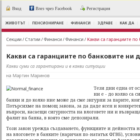
Вход
Влез чрез Facebook
Регистрация
ЖИВОТЪТ
ПЕНСИОНИРАНЕ
ФИНАНСИ
ЗДРАВЕ
КАК ДА
Секции
/
Статии
/
Финанси
/
Финанси
/
Какви са гаранциите по
Какви са гаранциите по банковите ни 
Какви суми са гарантирани и в какви ситуации
на Мартин Маринов
Тези дни една от о
ни е - до колко са 
банки и до колко ние може да сме зигурни за парите, кои
Потърсихме на помощ закона, за да даде ясен и конкрете
въпроси, касаещи сигурността на влоговете ни и възвращ
фалит на банка, в която сме депозирали.
Този закон урежда създаването, функциите и дейността 
на влоговете в банките (наричан по-нататък ФГВБ), услови