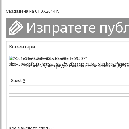
Създадена на 01.07.2014 г.
Изпратете пуб
Коментари
Венко Венков написа:
Но жалко, че чуждестранният собственик на ДСК в
Guest
*
Кое е числото след 6?