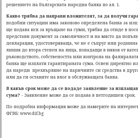
решението на Българската народна банка по ал. 1.
Какво трябва да направи вложителят, за да получи га
подобни ситуации има законово определена банка за изпл
ще подава иск за връщане на суми, трябва да отиде в пос
представи документ за самоличност и на място да попъ
декларация, удостоверяваща, че не е съпруг или роднина
линия до втора степен на лица, попадащи в някоя от кате
ръководството, собствеността или контрола на фалиралат
банка ще изплати гарантираната сума. Освен директно и
да нареди прехвърляне на паричните си средства в друга,
или да ги оставите на влог в обслужващата банка.
В какъв срок може да се подаде заявление за изплаща
сума? -
Заявление може да се подава в петгодишен срок.
По-подробна информация може да намерите на интернет
ФГВБ: www.dif.bg