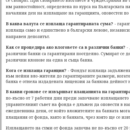
се събират. При събирането влоговете в чуждестранна ва-
им равностойност, определена по курса на Българската н
началния ден на изплащане на гаранцията, оповестен по ре
В каква валута се изплаща гарантираната сума? -
гаран
изплаща само и единствено в български левове, независим
направен депозитът.
Как се процедира ако влоговете са в различни банки?
- 
различни банки са гарантирани поотделно. Сумират се д
различни клонове на една и съща банка.
Кога се изплаща гаранция?
- Фондът изплаща задължени
към нейни вло-жители до гарантираните размери, когато
банка е отнела издадената лицензия за банкова дейност н
В какви срокове се извършват плащанията на гарантир
по-късно от 7 работни дни преди започване изплащането
управителният съвет на фонда е длъжен да оповести в н
ежедневника деня, от който вложителите на банката мога
плащания от фонда, както и банката, чрез която ще се из
Изплащането на суми от фонда започва не по-късно от 20 