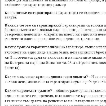
пораждат задължения за изплащане на суми от фонда, и 
влоговете до гарантирания размер
Кои влогове са гарантирани?
Гарантират се влоговете в 
валута.
Какви влогове са гарантирани?
Гарантирани са всички 
банкова сметка от всякакъв вид - срочни депозити, разпл
безсрочни депозити - открита на името на едно или пове
съвместни влогове и влогове създадени на трети лица.
Какви суми са гарантирани?
ФГВБ
гарантира пълно изпл
влоговете на едно лице в една банка независимо от броя 
лв. В посочената сума се включват и начислените лихви 
на Бългрската народна банка по чл. 23, ал. 1(решения, кое
банката).
Как се озплащат суми, надвишаващи лимита?-
И
за вло
196 000 лева, изплатената гарантирана сума ще бъде 196 
Как се определят сумите?
- о
бщият размер на задължен
един вложител се определя, като влоговете му, включите
тях лихви към датата на решението на Българската народна 