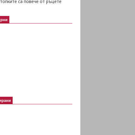
топките са повече от ръцете
ярни
ирани