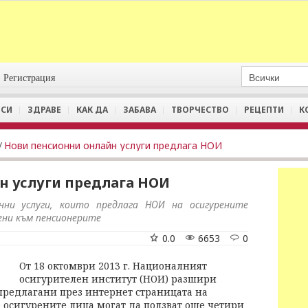
Регистрация
СИ
ЗДРАВЕ
КАК ДА
ЗАБАВА
ТВОРЧЕСТВО
РЕЦЕПТИ
К
/
Нови пенсионни онлайн услуги предлага НОИ
н услуги предлага НОИ
ни услуги, които предлага НОИ на осигурените
ени към пенсионерите
0.0
6653
0
От 18 октомври 2013 г. Националният
осигурителен институт (НОИ) разшири
 предлагани през интернет страницата на
е осигурените лица могат да ползват още четири