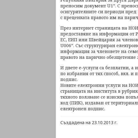
преносим документ U1”. С пренос
осигурителните си периоди пред 
с преценката правото им на пари
През интернет страницата на НОИ 
предоставяне на информация от Р
ЕС, ЕИП или Швейцария за членове
U006”. Със структуриран електрон
информация за членовете на семей
правото на парично обезщетение 
И двете е-услуги са безплатни, а
по избрания от тях способ, вкл. и
подпис.
Новите електронни услуги на НОИ
страницата на института в рубрик
тяхното ползване се изисква поп
код (ПИК), издаван от териториа
електронен подпис.
Създадена на 23.10.2013 г.