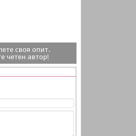
ете своя опит.
е четен автор!