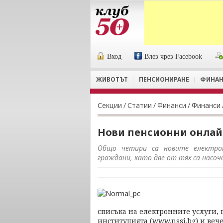
Вход
Влез чрез Facebook
ЖИВОТЪТ
ПЕНСИОНИРАНЕ
ФИНАН
Секции
/
Статии
/
Финанси
/
Финанси
Нови пенсионни онлай
Общо четири са новите електрон
граждани, като две от тях са насоч
списъка на електронните услуги,
институцията (www.nssi.bg) и веч