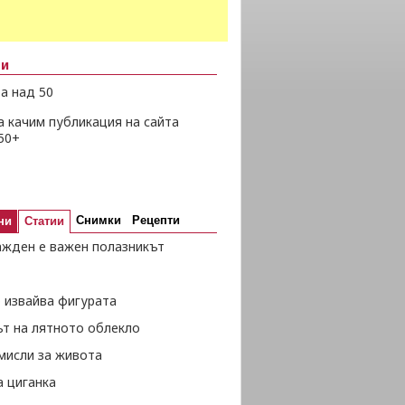
ни
а над 50
а качим публикация на сайта
50+
Снимки
Рецепти
ни
Статии
ажден е важен полазникът
 извайва фигурата
ът на лятното облекло
мисли за живота
а циганка