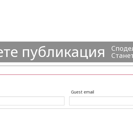
ете публикация
Сподел
Станет
Guest email