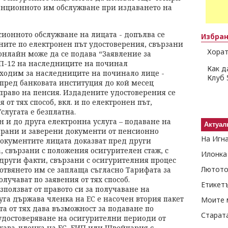
анционното им обслужване при издаването на
нсионното обслужване на лицата - допълва се
Избра
ните по електронен път удостоверения, свързани
Хорат
онлайн може да се подава “Заявление за
УП-12 на наследниците на починал
Как д
бходим за наследниците на починало лице -
Клуб 
 пред банковата институция до кой месец
раво на пенсия. Издадените удостоверения се
 от тях способ, вкл. и по електронен път,
слугата е безплатна.
 и до друга електронна услуга – подаване на
Актуал
ирани и заверени документи от пенсионно
На Игн
документите лицата доказват пред други
, свързани с положения осигурителен стаж, с
Илонка
други факти, свързани с осигурителния процес
Лютото
отвянето им се заплаща съгласно Тарифата за
олучават по заявения от тях способ.
Етикет
зползват от правото си за получаване на
уга държава членка на ЕС е насочен втория пакет
Моите 
та от тях дава възможност за подаване по
Старат
 удостоверяване на осигурителни периоди от
жава-членка на ЕС, ЕИП или Швейцария с