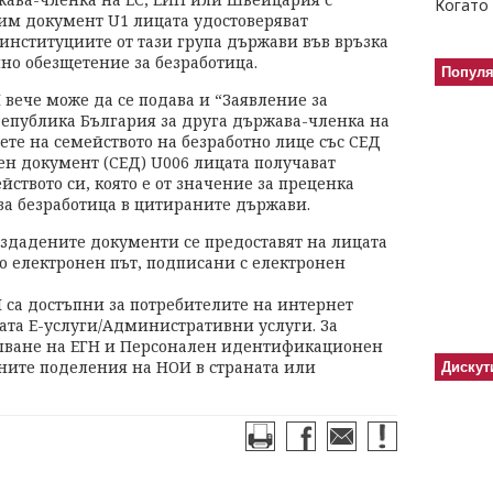
Когато 
им документ U1 лицата удостоверяват
институциите от тази група държави във връзка
чно обезщетение за безработица.
Попул
вече може да се подава и “Заявление за
епублика България за друга държава-членка на
те на семейството на безработно лице със СЕД
ен документ (СЕД) U006 лицата получават
ството си, която е от значение за преценка
за безработица в цитираните държави.
 издадените документи се предоставят на лицата
 по електронен път, подписани с електронен
 са достъпни за потребителите на интернет
ата Е-услуги/Административни услуги. За
ълване на ЕГН и Персонален идентификационен
лните поделения на НОИ в страната или
Дискут