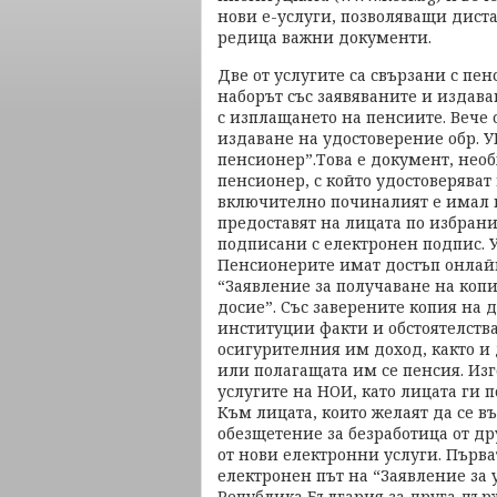
нови е-услуги, позволяващи дист
редица важни документи.
Две от услугите са свързани с пе
наборът със заявяваните и издава
с изплащането на пенсиите. Вече 
издаване на удостоверение обр. 
пенсионер”.Това е документ, нео
пенсионер, с който удостоверяват
включително починалият е имал п
предоставят на лицата по избрания
подписани с електронен подпис. У
Пенсионерите имат достъп онлайн
“Заявление за получаване на коп
досие”. Със заверените копия на 
институции факти и обстоятелства
осигурителния им доход, както и 
или полагащата им се пенсия. Изг
услугите на НОИ, като лицата ги п
Към лицата, които желаят да се въ
обезщетение за безработица от др
от нови електронни услуги. Първа
електронен път на “Заявление за
Република България за друга дър