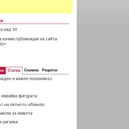
ни
а над 50
а качим публикация на сайта
50+
Снимки
Рецепти
ни
Статии
ажден е важен полазникът
 извайва фигурата
ът на лятното облекло
мисли за живота
а циганка