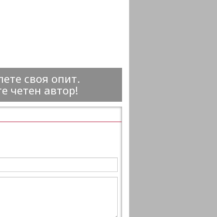
ете своя опит.
е четен автор!