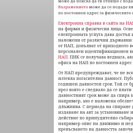
може да поиска да ги отпише с под
Възражението
може да се подаде ли
по постоянен адрес за физическит
Електронна справка в сайта на Н
на фирми и физически лица. Осве
електронната услуга дава достъп
наложени от различни държавни 
от НАП, допълват от приходното в
персонален идентификационен ко
НАП
. ПИК се получава веднага, а
офиса на НАП по постоянен адрес
От НАП предупреждават, че не вси
изтекла погасителна давност. Пуб
годишен давностен срок. Той се б
през която е следвало да се плат
давностният срок може да спира и
например, ако е наложена обезпеч
длъжника. С периода на спиране д
издаване на акт за установяване
действие по принудително събира
например опис на движимо и нед
прекъсването на давността започв