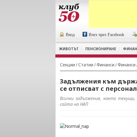
Вход
Влез чрез Facebook
ЖИВОТЪТ
ПЕНСИОНИРАНЕ
ФИНАН
Секции
/
Статии
/
Финанси
/
Финанси
Задължения към държав
се отписват с персона
Всички задължения, както текущи,
сайта на НАП