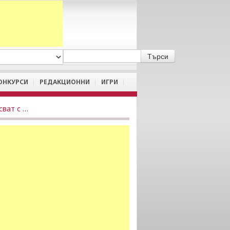
A
/
a
ОНКУРСИ
РЕДАКЦИОННИ
ИГРИ
Задължения към държавата, възникнали преди 2008 г. се отписват с персонален код