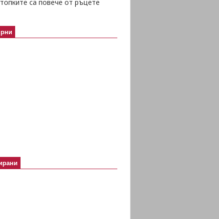
топките са повече от ръцете
ярни
ирани