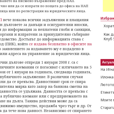
аването на писмено възражение пред НАП.
чно или да се изпрати по пощата до офиса на НАП
е лица или по регистрация на юридическите лица.
Избра
АП
вече показва всички задължения и плащания
н дълговете за данъци и осигурителни вноски,
Хорат
 и до информация за неплатени глоби и санкции,
органи и изпратени за принудително събиране
Как д
Клуб 
едомство. Достъпът до информацията става с
д (ПИК), който
се издава безплатно в офисите на
ко заявлението за издаването му е подадено в
 или адреса на управление за юридически лица.
чки дългове отпреди 1 януари 2008 г. са с
Актуал
личните вземания се погасяват с изтичането на 5
На Игн
рои от 1 януари на годината, следваща годината,
и публичното задължение. В различни случаи
Илонка
ли да се прекъсва. Давностният срок се спира
Лютото
ителна мярка като запор на банкова сметка на
авността се удължава. Давността се прекъсва с
Етикет
 на публично вземане или с предприемането на
Моите 
не на дълга. Такива действия може да са
вижимо имущество, продажба чрез търг и др. От
Старат
а да тече нова давност. Независимо от спирането