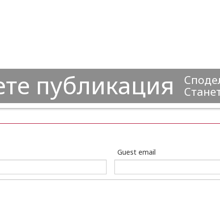
ете публикация
Сподел
Станет
Guest email