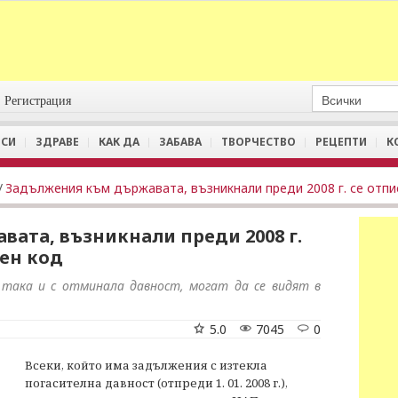
Регистрация
СИ
ЗДРАВЕ
КАК ДА
ЗАБАВА
ТВОРЧЕСТВО
РЕЦЕПТИ
К
/
ата, възникнали преди 2008 г.
лен код
 така и с отминала давност, могат да се видят в
5.0
7045
0
Всеки, който има задължения с изтекла
погасителна давност (отпреди 1. 01. 2008 г.),