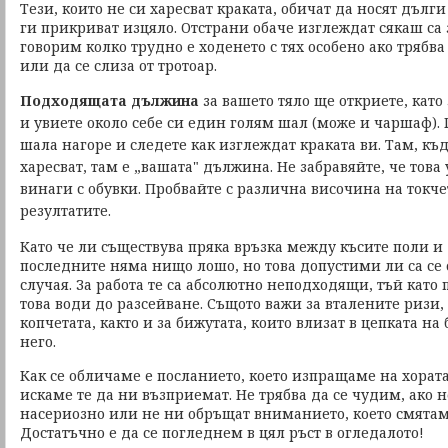
Тези, които не си харесват краката, обичат да носят дълги
ги прикриват изцяло. Отстрани обаче изглеждат сякаш са з
говорим колко трудно е ходенето с тях особено ако трябва
или да се слиза от тротоар.
Подходящата дължина
за вашето тяло
ще откриете, като
и увиете около себе си един голям шал (може и чаршаф).
шала нагоре и следете как изглеждат краката ви. Там, къ
харесват, там е „вашата" дължина. Не забравяйте, че тов
винаги с обувки. Пробвайте с различна височина на токче
резултатите.
Като че ли съществува пряка връзка между късите поли и 
последните няма нищо лошо, но това допустими ли са се 
случая. За работа те са абсолютно неподходящи, тъй като
това води до разсейване. Същото важи за вталените ризи,
копчетата, както и за бижутата, които влизат в цепката на
него.
Как се обличаме е посланието, което изпращаме на хората 
искаме те да ни възприемат. Не трябва да се чудим, ако 
насериозно или не ни обръщат вниманието, което смятам
Достатъчно е да се погледнем в цял ръст в огледалото!