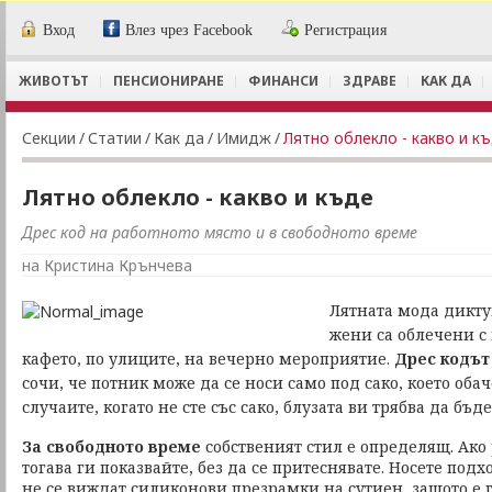
Вход
Влез чрез Facebook
Регистрация
ЖИВОТЪТ
ПЕНСИОНИРАНЕ
ФИНАНСИ
ЗДРАВЕ
КАК ДА
Секции
/
Статии
/
Как да
/
Имидж
/
Лятно облекло - какво и к
Лятно облекло - какво и къде
Дрес код на работното място и в свободното време
на Кристина Крънчева
Лятната мода
дикту
жени са облечени с 
кафето, по улиците, на вечерно мероприятие.
Дрес кодът
сочи, че потник може да се носи само под сако, което обаче
случаите, когато не сте със сако, блузата ви трябва да бъде
За свободното време
собственият стил е определящ. Ако 
тогава ги показвайте, без да се притеснявате. Носете подх
не се виждат силиконови презрамки на сутиен, защото е 