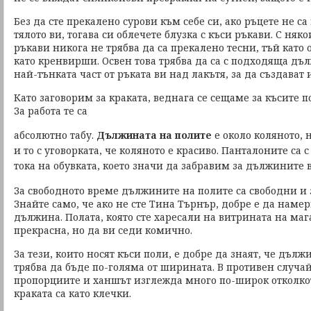
Без да сте прекалено сурови към себе си, ако ръцете не са
тялото ви, тогава си облечете блузка с къси ръкави. С няк
ръкави никога не трябва да са прекалено тесни, тъй като 
като кренвирши. Освен това трябва да са с подходяща дъл
най-тънката част от ръката ви над лакътя, за да създават 
Като заговорим за краката, веднага се сещаме за късите 
За работа те са
абсолютно табу.
Дължината на полите
е около коляното, 
и то с уговорката, че коляното е красиво. Панталоните са
тока на обувката, което значи да забравим за дължините в т
За свободното време дължините на полите са свободни и з
Знайте само, че ако не сте Тина Търнър, добре е да нам
дължина. Полата, която сте харесали на витрината на маг
прекрасна, но да ви седи комично.
За тези, които носят къси поли, е добре да знаят, че дъл
трябва да бъде по-голяма от ширината. В противен случа
пропорциите и ханшът изглежда много по-широк отколкото
краката са като клечки.