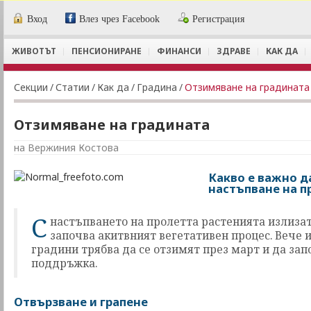
Вход
Влез чрез Facebook
Регистрация
ЖИВОТЪТ
ПЕНСИОНИРАНЕ
ФИНАНСИ
ЗДРАВЕ
КАК ДА
Секции
/
Статии
/
Как да
/
Градина
/
Отзимяване на градината
Отзимяване на градината
на Вержиния Костова
Какво е важно да
настъпване на п
С
настъпването на пролетта растенията излизат
започва акитвният вегетативен процес. Вече 
градини трябва да се отзимят през март и да за
поддръжка.
Отвързване и грапене