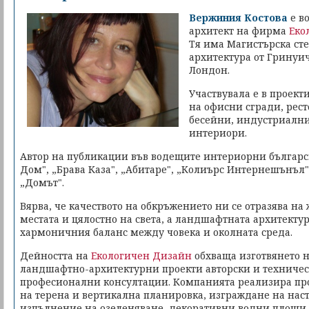
Вержиния Костова
е в
архитект на фирма
Еко
Тя има Магистърска ст
архитектура от Гринуи
Лондон.
Участвувала е в проект
на офисни сгради, рест
бесейни, индустриални
интериори.
Автор на публикации във водещите интериорни българс
Дом", „Брава Каза", „Абитаре", „Колиърс Интернешънъл
„Домът".
Вярва, че качеството на обкръжението ни се отразява на 
местата и цялостно на света, а ландшафтната архитекту
хармоничния баланс между човека и околната среда.
Дейността на
Екологичен Дизайн
обхваща изготвянето 
ландшафтно-архитектурни проекти авторски и техничес
професионални консултации. Компанията реализира про
на терена и вертикална планировка, изграждане на нас
изпълнение на озеленяване, декоративни водни площи 