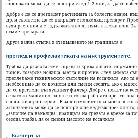
поливката може да се повтори след 1-2 дни, за да се избе
Добре е да се прегледат растенията за болести: акари, в
др. и съответно да се напръкат с подходящ препарат. Пръ
сухи растения и е задължително да няма валежи поне 24 ч
отмие препарата.
Друга важна стъпка в отзимяването на градината е
преглед и профилактиката на инструментите.
Трябва да разполагаме с права и крива лопати, нормално 
трион, лозарска ножица, метла и прочие. След зимата същ
прегледаме техническото състояние на косачката. Ако тя е
необходимо да се почисти или смени свещта, ако е много
да се прегледа въздушният филтър. Добре е ножът на коса
се заточи машинно, за да е готов за работата през сезона: 
специализиран сервиз. В зависимост от това колко често 
заточването може да се повтори още веднъж през лятото; 
„започне да накълцва" краищата на тревата е време за то
сезона трябва да се смени маслото на косачката.
Експертът