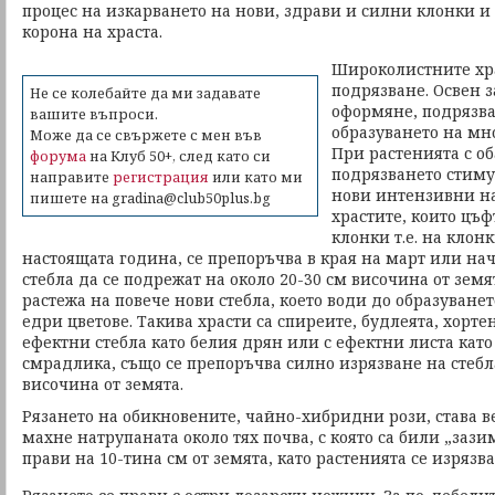
процес на изкарването на нови, здрави и силни клонки и
корона на храста.
Широколистните хра
подрязване. Освен з
Не се колебайте да ми задавате
оформяне, подрязва
вашите въпроси.
образуването на мн
Може да се свържете с мен във
При растенията с об
форума
на Клуб 50+, след като си
подрязването стиму
направите
регистрация
или като ми
нови интензивни на 
пишете на gradina@club50plus.bg
храстите, които цъ
клонки т.е. на клон
настоящата година, се препоръчва в края на март или на
стебла да се подрежат на около 20-30 см височина от земя
растежа на повече нови стебла, което води до образуванет
едри цветове. Такива храсти са спиреите, будлеята, хорте
ефектни стебла като белия дрян или с ефектни листа като
смрадлика, също се препоръчва силно изрязване на стебла
височина от земята.
Рязането на обикновените, чайно-хибридни рози, става ве
махне натрупаната около тях почва, с която са били „зази
прави на 10-тина см от земята, като растенията се изрязва