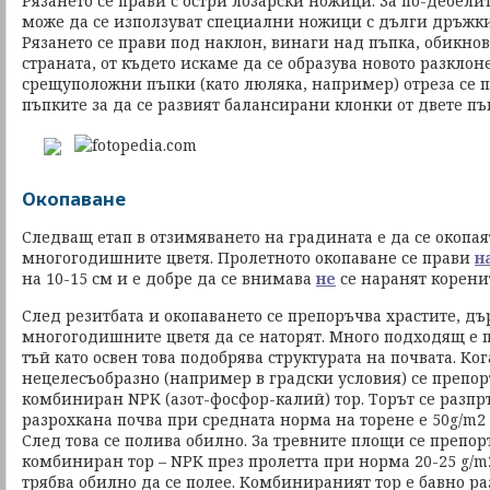
Рязането се прави с остри лозарски ножици. За по-дебел
може да се използуват специални ножици с дълги дръжки
Рязането се прави под наклон, винаги над пъпка, обикно
страната, от където искаме да се образува новото разклон
срещуположни пъпки (като люляка, например) отреза се 
пъпките за да се развият балансирани клонки от двете пъ
Окопаване
Следващ етап в отзимяването на градината е да се окопая
многогодишните цветя. Пролетното окопаване се прави
н
на 10-15 см и е добре да се внимава
не
се наранят коренит
След резитбата и окопаването се препоръчва храстите, дъ
многогодишните цветя да се наторят. Много подходящ е п
тъй като освен това подобрява структурата на почвата. Ко
нецелесъобразно (например в градски условия) се препор
комбиниран NPK (азот-фосфор-калий) тор. Торът се разп
разрохкана почва при средната норма на торене е 50g/m2 
След това се полива обилно. За тревните площи се препо
комбиниран тор – NPK през пролетта при норма 20-25 g/m2
трябва обилно да се полее. Комбинираният тор е бавно ра