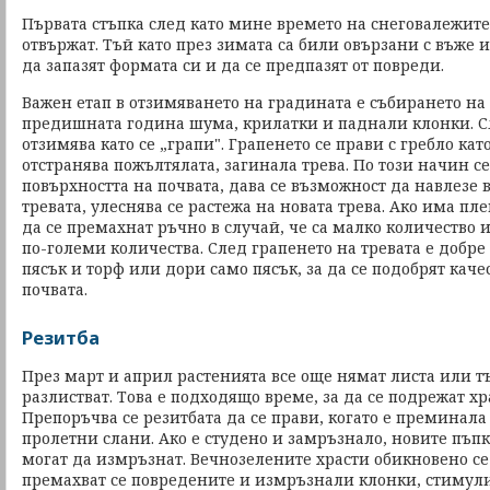
Първата стъпка след като мине времето на снеговалежите 
отвържат. Тъй като през зимата са били овързани с въже 
да запазят формата си и да се предпазят от повреди.
Важен етап в отзимяването на градината е събирането на 
предишната година шума, крилатки и паднали клонки. Сл
отзимява като се „грапи". Грапенето се прави с гребло кат
отстранява пожълтялата, загинала трева. По този начин с
повърхността на почвата, дава се възможност да навлезе 
тревата, улеснява се растежа на новата трева. Ако има пле
да се премахнат ръчно в случай, че са малко количество и
по-големи количества. След грапенето на тревата е добре 
пясък и торф или дори само пясък, за да се подобрят каче
почвата.
Резитба
През март и април растенията все още нямат листа или тъ
разлистват. Това е подходящо време, за да се подрежат хр
Препоръчва се резитбата да се прави, когато е преминала
пролетни слани. Ако е студено и замръзнало, новите пъпки
могат да измръзнат. Вечнозелените храсти обикновено се
премахват се повредените и измръзнали клонки, стимули