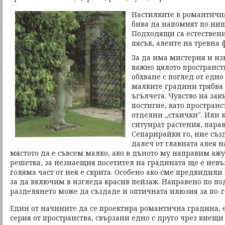
Настилките в романтичн
бива да напомнят по нищ
Подходящи са естествен
пясък, алеите на тревна 
За да има мистерия и из
важно цялото пространст
обхване с поглед от едно
малките градини трябва
ъгълчета. Чувство на зак
постигне, като пространс
отделни „стаички". Или 
ситуират растения, парав
Сепарирайки го, ние съз
далеч от главната алея 
мястото да е съвсем малко, ако в дъното му направим ажу
решетка, за незнаещия посетител на градината ще е невъ
голяма част от нея е скрита. Особено ако сме предвидили
за да включим в изгледа красив пейзаж. Направено по п
разделянето може да създаде и оптичната илюзия за по-
Един от начините да се проектира романтична градина, е
серия от пространства, свързани едно с друго чрез виещи 