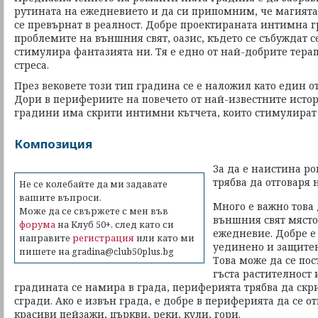
рутината на ежедневието и да си припомним, че магията
се превърнат в реалност. Добре проектираната интимна гр
проблемите на външния свят, оазис, където се събуждат с
стимулира фантазията ни. Тя е едно от най-добрите тера
стреса.
През вековете този тип градина се е наложил като един 
Дори в перифериите на повечето от най-известните ист
градини има скрити интимни кътчета, които стимулират
Композиция
За да е наистина р
трябва да отговаря 
Не се колебайте да ми задавате
вашите въпроси.
Много е важно това 
Може да се свържете с мен във
външния свят място
форума
на Клуб 50+, след като си
ежедневие. Добре е 
направите
регистрация
или като ми
уединено и защитен
пишете на gradina@club50plus.bg
Това може да се пос
гъста растителност 
градината се намира в града, периферията трябва да ск
сгради. Ако е извън града, е добре в периферията да се о
красиви пейзажи, църкви, реки, кули, гори.