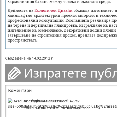
хармоничния баланс между човека и околната среда.
Дейността на
Екологичен Дизайн
обхваща изготвянето 
ландшафтно-архитектурни проекти авторски и техничес
професионални консултации. Компанията реализира про
на терена и вертикална планировка, изграждане на нас
изпълнение на озеленяване, декоративни водни площи 
завършване на строителния процес, предлага поддръжк
пространствата.
Създадена на 14.02.2012 г.
Изпратете пуб
Коментари
Костадинка написа:
Това пък ми е хоби - не ми омръзва.