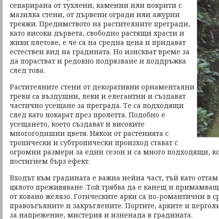
сепарирана от тухлени, каменни или покрити с
мазилка стени, от дървени огради или ажурни
треяжи. Предимството на растителните прегради,
като високи дървета, свободно растящи храсти и
живи плетове, е че са на средна цена и придават
естествен вид на градината. Но изискват време за
да порастват и редовно подрязване и поддръжка
след това.
Растителните стени от декоративни орнаментални
треви са въздушни, леки и елегантни и създават
частично усещане за преграда. Те са подходящи
след като покарат през пролетта. Подобно е
усещането, което създават и високите
многогодишни цветя. Някои от растенията с
тропически и субтропически произход стават с
огромни размери за един сезон и са много подходящи, к
постигнем бърз ефект.
Входът към градината е важна нейна част, тъй като оттам
цялото преживяване .Той трябва да е канещ и примамващ
от ковано желязо. Готическите арки са по-романтични в с
правоъгълните и закръглените. Портите, арките и пергол
за напрежение, мистерия и изненада в градината.