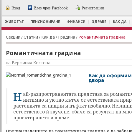
Вход
Влез чрез Facebook
Регистрация
ЖИВОТЪТ
ПЕНСИОНИРАНЕ
ФИНАНСИ
ЗДРАВЕ
КАК ДА
Секции
/
Статии
/
Как да
/
Градина
/
Романтичната градина
Романтичната градина
на Вержиния Костова
Как да оформим
двора
Н
ай-разпространентата представа за романти
интимно и уютно кътче от естествената приро
растенията са пищни и цъфтят изобилно. Невинни
естественото й звучене, обаче са резултат на мн
проектирането и време.
Предназначението на романтичната градина е да забрави