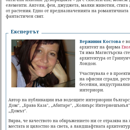
елементи. Ангели, феи, джуджета, малки животни, стига 
от растения. Едно от предназначенията на романтичната 
фантастичен свят.
Експертът
Вержиния Костова
е в
архитект на фирма
Еко
Тя има Магистърска ст
архитектура от Гринуи
Лондон.
Участвувала е в проект
на офисни сгради, рест
бесейни, индустриални
интериори.
Автор на публикации във водещите интериорни българс
Дом", „Брава Каза", „Абитаре", „Колиърс Интернешънъл
„Домът".
Вярва, че качеството на обкръжението ни се отразява на 
местата и цялостно на света, а ландшафтната архитекту