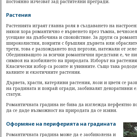
постоянно изчезват зад растителни прегради.
Растения
Растенията играят главна роля в създаването на настроен
някои хора романтично е вървенето през тъмна, вечнозел
усещане на дълбочина и спокойствие. За други са роман
широколистни, покрити с бръшлян дървета или обраслите 
трети, това е разхождането под перголи, натежали от зел
Обединяващото за всички романтични представи е, че пи
символ на изобилието на природата. Изборът на растения
Класически избор са розите и увивните. Също така родод
калиите и екзотичните растения.
Дървета, храсти, катерливи растения, лози и цветя се ра
на градината и покрай огради, заобикалят декоративни 
статуи.
Романтичната градина не бива да изглежда перфектно по
да се даде възможност на природата да се изяви.
Оформяне на периферията на градината
Романтичната градина може да е заобиколена и