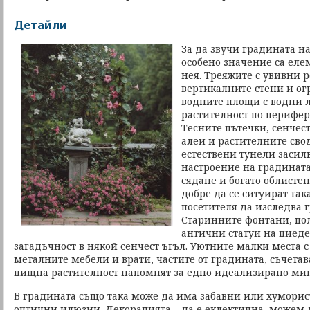
Детайли
За да звучи градината н
особено значение са еле
нея. Треяжите с увивни 
вертикалните стени и ог
водните площи с водни л
растителност по перифер
Тесните пътечки, сенчес
алеи и растителните свод
естествени тунели засил
настроение на градината.
сядане и богато облистен
добре да се ситуират так
посетителя да изследва г
Старинните фонтани, пол
антични статуи на пиеде
загадъчност в някой сенчест ъгъл. Уютните малки места 
металните мебели и врати, частите от градината, съчета
пищна растителност напомнят за едно идеализирано ми
В градината също така може да има забавни или хумори
оптични илюзии. Декорацията – да е еклектична, можем