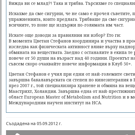
Вижда ви се млад?! Така и трябва. Търсихме го специалн
Искахме да сме сигурни, че не само е прочел съветите, 
упражненията, които предлага. Трябваше да сме сигурни,
всичките, то поне ще издържи по-голямата им част.
Искате още доводи за правилния ни избор? Ето ги:
В момента Цветан Стефанов координира и участва в про
изследва как физическата активност влияе върху надно
обмяната на веществата. Заедно с останалите в екипа те р
повече от 50 души на възраст над 40 години. Проектът 
съвсем скоро очаквайте повече информация в Клуб 50+.
Цветан Стефанов е учил при едни от най-големите светил
завършва бакалавърската си степен по кинезитерапия в 
през 2007 г., той специализира хранене и обмяна на вещ
Маастрихт, Холандия. Завършва една от най-престижнит
област European Master of Metabolism and Nutrition и в 
Международния научен институт на НСА.
Създадена на 05.09.2012 г.