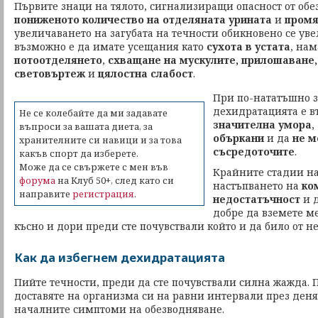
Първите знаци на тялото, сигнализиращи опасност от обе
пониженото количество на отделяната урината
и
промя
увеличаването на загубата на течности обикновено се ув
възможно е да имате усещания като
сухота в устата
, на
потоотделянето
,
схващане на мускулите, прилошаване,
световъртеж
и
цялостна слабост
.
При по-нататъшно 
дехидратацията е в
Не се колебайте да ми задавате
значителна умора
,
въпроси за вашата диета, за
объркани
и да
не м
хранителните си навици и за това
съсредоточите
.
какъв спорт да изберете.
Може да се свържете с мен във
Крайните стадии на
форума
на Клуб 50+, след като си
настъпването на
ко
направите
регистрация
.
недостатъчност
и 
добре да вземете м
късно и дори преди сте почувствали който и да било от 
Как да избегнем дехидратацията
Пийте течности, преди да сте почувствали силна жажда. 
доставяте на организма си на равни интервали през деня,
началните симптоми на обезводняване.