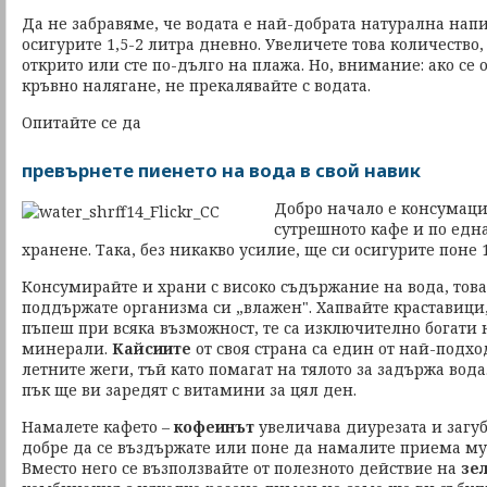
Да не забравяме, че водата е най-добрата натурална напит
осигурите 1,5-2 литра дневно. Увеличете това количество,
открито или сте по-дълго на плажа. Но, внимание: ако се 
кръвно налягане, не прекалявайте с водата.
Опитайте се да
превърнете пиенето на вода в свой навик
Добро начало е консумаци
сутрешното кафе и по едн
хранене. Така, без никакво усилие, ще си осигурите поне 
Консумирайте и храни с високо съдържание на вода, тов
поддържате организма си „влажен". Хапвайте краставици
пъпеш при всяка възможност, те са изключително богати 
минерали.
Кайсиите
от своя страна са един от най-подх
летните жеги, тъй като помагат на тялото за задържа вод
пък ще ви заредят с витамини за цял ден.
Намалете кафето –
кофеинът
увеличава диурезата и загуба
добре да се въздържате или поне да намалите приема му
Вместо него се възползвайте от полезното действие на
зе