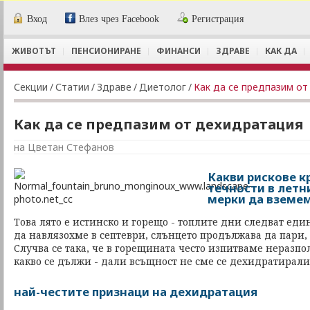
Вход
Влез чрез Facebook
Регистрация
ЖИВОТЪТ
ПЕНСИОНИРАНЕ
ФИНАНСИ
ЗДРАВЕ
КАК ДА
Секции
/
Статии
/
Здраве
/
Диетолог
/
Как да се предпазим о
Как да се предпазим от дехидратация
на Цветан Стефанов
Какви рискове к
течности в летн
мерки да вземем
Това лято е истинско и горещо - топлите дни следват еди
да навлязохме в септеври, слънцето продължава да пари, 
Случва се така, че в горещината често изпитваме неразп
какво се дължи - дали всъщност не сме се дехидратирали.
най-честите признаци на дехидратация