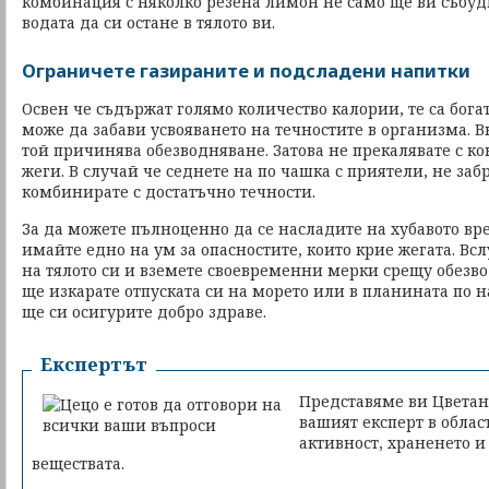
комбинация с няколко резена лимон не само ще ви събуд
водата да си остане в тялото ви.
Ограничете газираните и подсладени напитки
Освен че съдържат голямо количество калории, те са богат
може да забави усвояването на течностите в организма. В
той причинява обезводняване. Затова не прекалявате с к
жеги. В случай че седнете на по чашка с приятели, не заб
комбинирате с достатъчно течности.
За да можете пълноценно да се насладите на хубавото вр
имайте едно на ум за опасностите, които крие жегата. Вс
на тялото си и вземете своевременни мерки срещу обезво
ще изкарате отпуската си на морето или в планината по 
ще си осигурите добро здраве.
Експертът
Представяме ви Цветан
вашият експерт в облас
активност, храненето и
веществата.