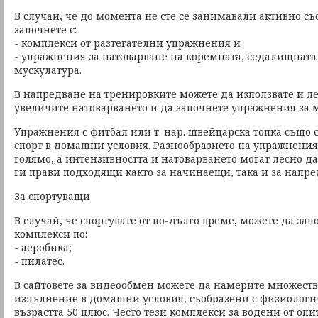
В случай, че до момента не сте се занимавали активно със
започнете с:
- комплекси от разтегателни упражнения и
- упражнения за натоварване на коремната, седалищната
мускулатура.
В напредване на тренировките можете да използвате и ле
увеличите натоварването и да започнете упражнения за м
Упражнения с фитбал или т. нар. швейцарска топка също 
спорт в домашни условия. Разнообразието на упражнения
голямо, а интензивността и натоварването могат лесно да
ги прави подходящи както за начинаещи, така и за напре
За спортуващи
В случай, че спортувате от по-дълго време, можете да за
комплекси по:
- аеробика;
- пилатес.
В сайтовете за видеообмен можете да намерите множеств
изпълнение в домашни условия, съобразени с физиологи
възрастта 50 плюс. Често тези комплекси за водени от оп