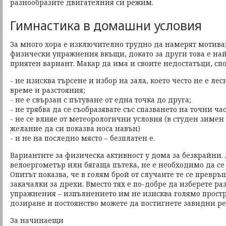
разнообразите двигателния си режим.
Гимнастика в домашни условия
За много хора е изключително трудно да намерят мотива
физически упражнения вкъщи, докато за други това е на
приятен вариант. Макар да има и своите недостатъци, сп
- не изисква търсене и избор на зала, което често не е лес
време и разстояния;
- не е свързан с пътуване от една точка до друга;
- не трябва да се съобразявате със спазването на точни час
- не се влияе от метеорологични условия (в студен зимен
желание да си показва носа навън)
- и не на последно място – безплатен e.
Вариантите за физическа активност у дома за безкрайни.
велоергометър или бягаща пътека, не е необходимо да се 
Опитът показва, че в голям брой от случаите те се превръ
закачалки за дрехи. Вместо тях е по-добре да изберете 
упражнения – изпълнението им не изисква голямо простр
дозиране и постоянство можете да постигнете завидни ре
За начинаещи