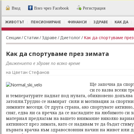
Вход
Влез чрез Facebook
Регистрация
ЖИВОТЪТ
ПЕНСИОНИРАНЕ
ФИНАНСИ
ЗДРАВЕ
КАК ДА
Секции
/
Статии
/
Здраве
/
Диетолог
/
Как да спортуваме през
Как да спортуваме през зимата
Движението е здраве по всяко време
на Цветан Стефанов
Ще започна да спорт
си го казва всеки т
и температурите паднат под нулата, обикновено допълва -
затопли.Трудно се намират сили и мотивация за спортни
зимните месеци. От друга страна, ако спортувате активно,
сняг, едва ли са пречка да се насладите на любимото си 
материал предлагам на вашето внимание няколко вариан
активност през зимата, като се надявам те да бъдат стиму
първата крачка към здравословния начин на живот или д