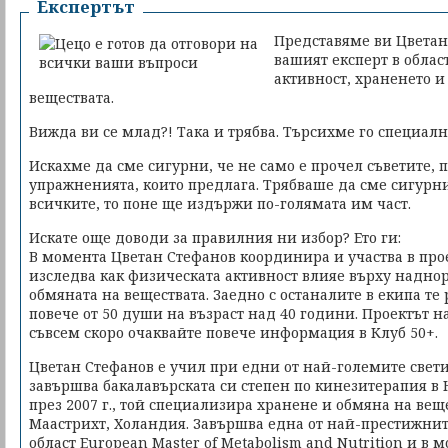
Експертът
Представяме ви Цветан
вашият експерт в облас
активност, храненето и
веществата.
Вижда ви се млад?! Така и трябва. Търсихме го специалн
Искахме да сме сигурни, че не само е прочел съветите, 
упражненията, които предлага. Трябваше да сме сигурни,
всичките, то поне ще издържи по-голямата им част.
Искате още доводи за правилния ни избор? Ето ги:
В момента Цветан Стефанов координира и участва в про
изследва как физическата активност влияе върху надно
обмяната на веществата. Заедно с останалите в екипа те р
повече от 50 души на възраст над 40 години. Проектът 
съвсем скоро очаквайте повече информация в Клуб 50+.
Цветан Стефанов е учил при едни от най-големите светил
завършва бакалавърската си степен по кинезитерапия в 
през 2007 г., той специализира хранене и обмяна на вещ
Маастрихт, Холандия. Завършва една от най-престижнит
област European Master of Metabolism and Nutrition и в 