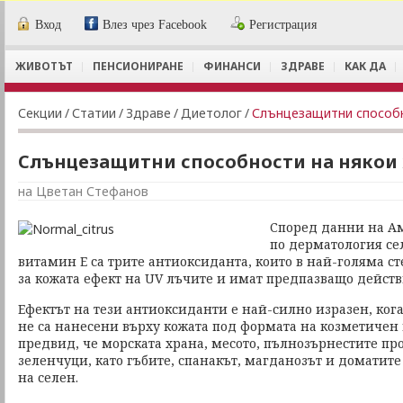
Вход
Влез чрез Facebook
Регистрация
ЖИВОТЪТ
ПЕНСИОНИРАНЕ
ФИНАНСИ
ЗДРАВЕ
КАК ДА
Секции
/
Статии
/
Здраве
/
Диетолог
/
Слънцезащитни способн
Слънцезащитни способности на някои
на Цветан Стефанов
Според данни на А
по дерматология се
витамин Е са трите антиоксиданта, които в най-голяма с
за кожата ефект на UV лъчите и имат предпазващо действ
Ефектът на тези антиоксиданти е най-силно изразен, когат
не са нанесени върху кожата под формата на козметичен 
предвид, че морската храна, месото, пълнозърнестите пр
зеленчуци, като гъбите, спанакът, магданозът и доматит
на селен.