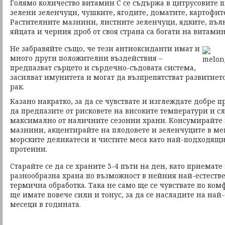
Голямо количество витамин С се съдържа в цитрусовите п
зелени зеленчуци, чушките, ягодите, доматите, картофит
Растителните мазнини, листните зеленчуци, ядките, пъл
яйцата и черния дроб от своя страна са богати на витамин
Не забравяйте също, че тези антиоксиданти имат и
много други положителни въздействия –
предпазват сърцето и сърдечно-съдовата система,
засилват имунитета и могат да възпрепятстват развитиет
рак.
Казано накратко, за да се чувствате и изглеждате добре п
да предпазите от рисковете на високите температури и сл
максимално от наличните сезонни храни. Консумирайте
мазнини, акцентирайте на плодовете и зеленчуците в ме
морските деликатеси и чистите меса като най-подходящ
протеини.
Старайте се да се храните 3-4 пъти на ден, като приемат
разнообразна храна по възможност в нейния най-естеств
термична обработка. Така не само ще се чувствате по ком
ще имате повече сили и тонус, за да се насладите на на
месеци в годината.