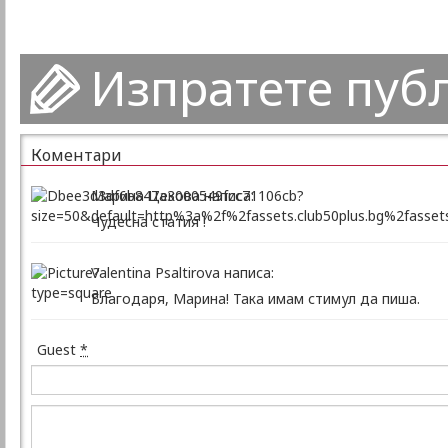
Изпратете пуб
Коментари
Марина Цекова написа:
Чудесна статия !
Valentina Psaltirova написа:
Благодаря, Марина! Така имам стимул да пиша.
Guest
*