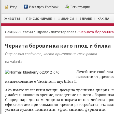
Вход
Влез чрез Facebook
Регистрация
ЖИВОТЪТ
ПЕНСИОНИРАНЕ
ФИНАНСИ
ЗДРАВЕ
КАК ДА
Секции
/
Статии
/
Здраве
/
Фитотерапевт
/
Черната боровинка
Черната боровинка като плод и билка
Още помня сладкото, което приготвяше свекървата.
на valanta
Лечебните свойства
известни от древнос
наименование е Vaccinium myrtillus L.
Ako имате възпалени венци, досадна хронична диария, 
диабет и влошено зрение, вследствие на него - боровинка
Според народната медицина отварата от нея действа про
ефикасен лек при стомашно-чревни разстройства, възпал
устната кухина, гингивити, афти, ангини, фарингити.