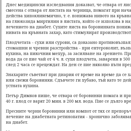
Днес медицински изследвания доказват, че отвара от лис
смесена с отвара от листата на черница, помагат при нач
действа хипокликемично, т. е. понижава нивото на кръвна
на глюкозида миртилин в листата, който се използва в 
лечението на диабет. Сухите листа на боровинката пони
нивата на кръвната захар, като стимулират производствот
Плодчетата - сухи или сурови, са доказано противовъзпа
стомашни и чревни разстройства - при ентероколит, възп
кухина, на пикочния мехур, за засилване на зрението. П
вода да се пие чай от 4 ч. л. сухи плодчета, заварени в 50
след 2 часа се прецеждат. На ден се пие няколко пъти пре
Знахарите съветват при диария от време на време да се 
или свежи боровинки. Сдъвчете ги хубаво, тъй като те дей
устната кухина.
Петър Димков пише, че отвара от боровинки помага и пр
40 г. плод се варят 20 мин. в 200 мл. вода. Пие се дълго вре
Пресните черни боровинки или компот от тях се препоръч
лечение на диабетната ретинопатия - хронично заболяван
на диабет.