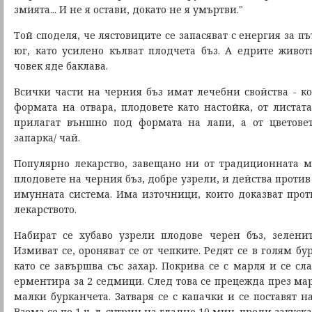
змията... И не я остави, докато не я умъртви."
Той споделя, че лястовиците се запасяват с енергия за п
юг, като усилено кълват плодчета бъз. А едрите животн
човек яде баклава.
Всички части на черния бъз имат лечебни свойства - ко
формата на отвара, плодовете като настойка, от листат
прилагат външно под формата на лапи, а от цветове
запарка/ чай.
Популярно лекарство, завещано ни от традиционната м
плодовете на черния бъз, добре узрели, и действа против
имунната система. Има източници, които доказват прот
лекарството.
Набират се хубаво узрели плодове черен бъз, зеленит
Измиват се, ороняват се от чепките. Редят се в голям бу
като се завършва със захар. Покрива се с марля и се сл
ерментира за 2 седмици. След това се прецежда през мар
малки бурканчета. Затваря се с капачки и се поставят н
Взема се по 1 ч. л. сутрин на гладно 10 мин. преди закуска