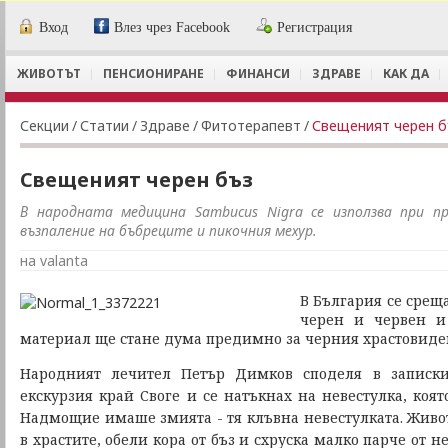
Вход
Влез чрез Facebook
Регистрация
ЖИВОТЪТ
ПЕНСИОНИРАНЕ
ФИНАНСИ
ЗДРАВЕ
КАК ДА
Секции
/
Статии
/
Здраве
/
Фитотерапевт
/
Свещеният черен б
Свещеният черен бъз
В народната медицина Sambucus Nigra се използва при пр
възпаление на бъбреците и пикочния мехур.
на valanta
В България се среща
черен и червен и 
материал ще стане дума предимно за черния храстовиден
Народният лечител Петър Димков споделя в записки
екскурзия край Своге и се натъкнах на невестулка, коят
Надмощие имаше змията - тя клъвна невестулката. Живо
в храстите, обели кора от бъз и схруска малко парче от не