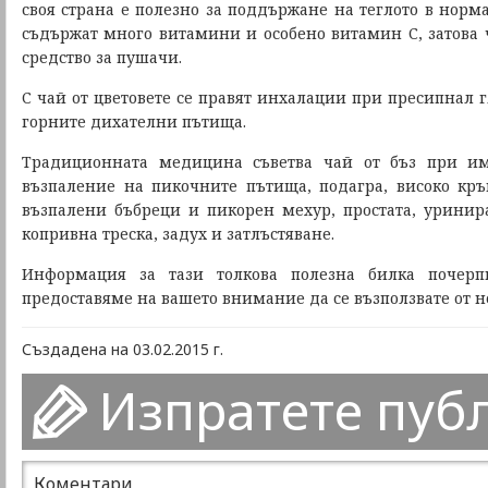
своя страна е полезно за поддържане на теглото в норм
съдържат много витамини и особено витамин С, затова ч
средство за пушачи.
С чай от цветовете се правят инхалации при пресипнал 
горните дихателни пътища.
Традиционната медицина съветва чай от бъз при им
възпаление на пикочните пътища, подагра, високо кръ
възпалени бъбреци и пикорен мехур, простата, уринир
копривна треска, задух и затлъстяване.
Информация за тази толкова полезна билка почер
предоставяме на вашето внимание да се възползвате от н
Създадена на 03.02.2015 г.
Изпратете пуб
Коментари