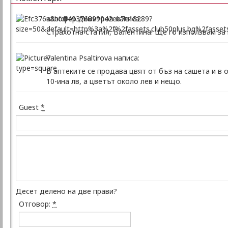
калофер димитров написа:
Страхотна статия, Валентина! Ще го използвам за
Valentina Psaltirova написа:
В аптеките се продава цвят от бъз на сашета и в 
10-ина лв, а цветът около лев и нещо.
Guest
*
Десет делено на две прави?
Отговор:
*