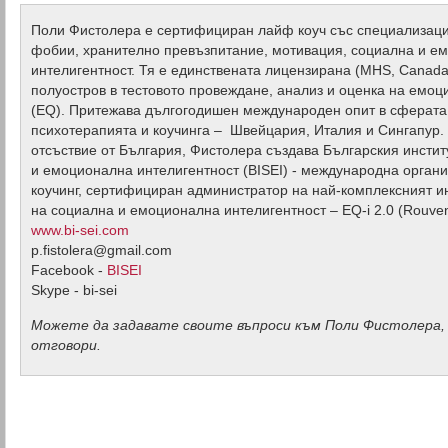
Поли Фистолера е сертифициран лайф коуч със специализаци
фобии, хранително превъзпитание, мотивация, социална и е
интелигентност. Тя е единствената лицензирана (MHS, Canada
полуостров в тестовото провеждане, анализ и оценка на емоц
(EQ). Притежава дългогодишен международен опит в сферата 
психотерапията и коучинга – Швейцария, Италия и Сингапур.
отсъствие от България, Фистолера създава Българския инстит
и емоционална интелигентност (BISEI) - международна органи
коучинг, сертифициран администратор на най-комплексният и
на социална и емоционална интелигентност – EQ-i 2.0 (Rouven
www.bi-sei.com
p.fistolera@gmail.com
Facebook -
BISEI
Skype - bi-sei
Можете да задавате своите въпроси към Поли Фистолера, 
отговори.