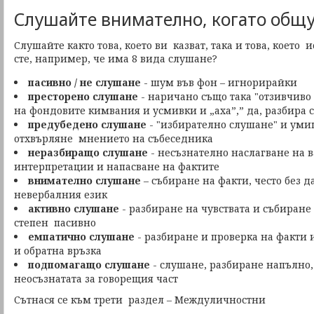
Слушайте внимателно, когато общув
Слушайте както това, което ви казват, така и това, което 
сте, например, че има 8 вида слушане?
пасивно / не слушане
- шум във фон – игнорирайки
престорено слушане
- наричано също така "отзивчиво
на фондовите кимвания и усмивки и „аха”,” да, разбира се”
предубедено слушане
- "избирателно слушане" и уми
отхвърляне мнението на събеседника
неразбиращо слушане
- несъзнателно наслагване на 
интерпретации и напасване на фактите
внимателно слушане
– събиране на факти, често без 
невербалния език
активно слушане
- разбиране на чувствата и събиране
степен пасивно
емпатично слушане
- разбиране и проверка на факти и
и обратна връзка
подпомагащо слушане
- слушане, разбиране напълно,
неосъзнатата за говорещия част
Сътнася се към трети раздел – Междуличностни