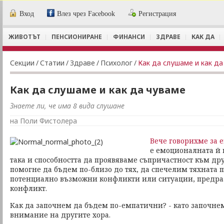
Вход
Влез чрез Facebook
Регистрация
ЖИВОТЪТ
ПЕНСИОНИРАНЕ
ФИНАНСИ
ЗДРАВЕ
КАК ДА
Секции
/
Статии
/
Здраве
/
Психолог
/
Как да слушаме и как да
Как да слушаме и как да чуваме
Знаете ли, че има 8 вида слушане
на Поли Фистолера
Вече говорихме за 
е емоционалната й 
така и способността да проявяваме съпричастност към др
помогне да бъдем по-близо до тях, да спечелим тяхната
потенциално възможни конфликти или ситуации, предр
конфликт.
Как да започнем да бъдем по-емпатични? - като започн
внимание на другите хора.