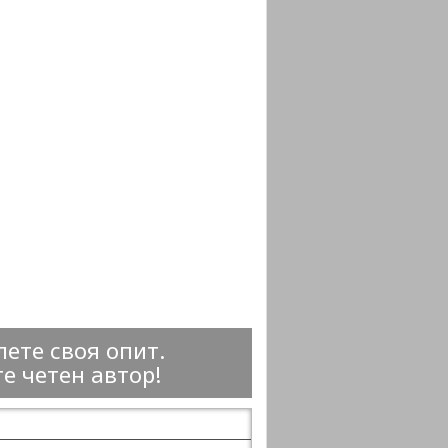
ете своя опит.
е четен автор!