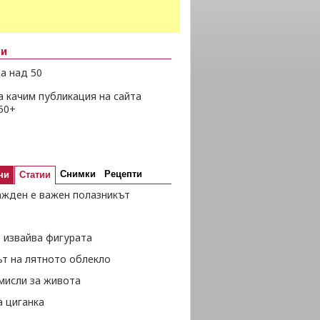
ни
а над 50
а качим публикация на сайта
50+
Снимки
Рецепти
ни
Статии
ажден е важен полазникът
 извайва фигурата
ът на лятното облекло
мисли за живота
а циганка