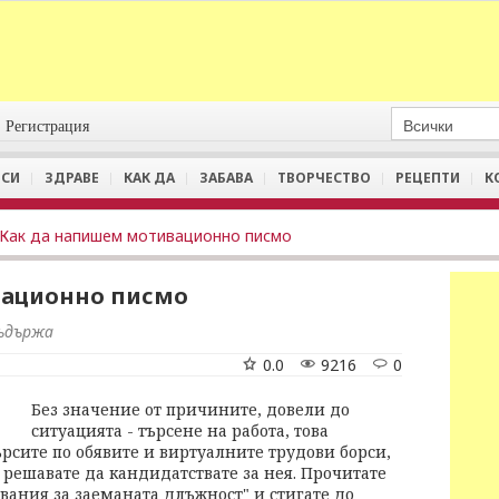
Регистрация
СИ
ЗДРАВЕ
КАК ДА
ЗАБАВА
ТВОРЧЕСТВО
РЕЦЕПТИ
К
Как да напишем мотивационно писмо
вационно писмо
съдържа
0.0
9216
0
Без значение от причините, довели до
ситуацията - търсене на работа, това
рсите по обявите и виртуалните трудови борси,
 решавате да кандидатствате за нея. Прочитате
вания за заеманата длъжност" и стигате до