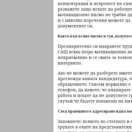
концентрация и искреност на едно
разкажете защо искате да работит
мотивационно писмо не трябва да
и с няколко изречения можете да
документите си.
Както във всяко писмо и тук ,
получате
Предварително си направете труд
САЩ всяко второ мотивационно пи
неприемливо и се смята за толков
интервюто.
Ако не можете да разберете името
преглежда вашата кандидатура, то
обръщението. Съвсем нормално е 
телефон, да кажете, че планирате
работа и искате да не допуснете г
случай че бъдете поканени на инт
След правилното адресиране идва м
Запомнете: колкото по-стегнато и 
трупате в очите на представители