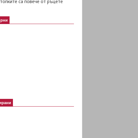
топките са повече от ръцете
ярни
ирани