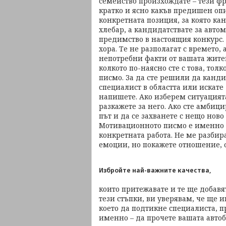
семейство произхождате – тези ф
кратко и ясно какъв предишен опи
конкретната позиция, за която ка
хлебар, а кандидатствате за автом
предимство в настоящия конкурс. 
хора. Те не разполагат с времето,
непотребни факти от вашата житей
колкото по-наясно сте с това, то
писмо. За да сте решили да канди
специалист в областта или искате д
напишете. Ако изберем ситуацият
разкажете за него. Ако сте амбиц
път и да се захванете с нещо ново
Мотивационното писмо е именно за
конкретната работа. Не ме разбира
емоции, но покажете отношение, 
Избройте най-важните качества,
които притежавате и те ще добавя
тези стъпки, ви уверявам, че ще
което да подтикне специалиста, 
именно – да прочете вашата авто