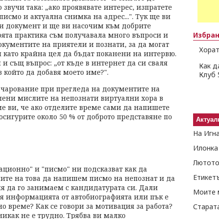
 звучи така: „ако проявявате интерес, изпратете
исмо и актуална снимка на адрес...". Тук ще ви
зи документ и ще ви насочим към добрите
оята практика съм получавала много въпроси и
Избра
кументите на приятели и познати, за да могат
Хорат
 като крайна цел да бъдат поканени на интервю.
и същ въпрос: „от къде в интернет да си сваля
Как д
 който да добавя моето име?".
Клуб 
очарование при прегледа на документите на
пени мислите на непознати виртуални хора в
 ви, че ако отделите време сами да напишете
осигурите около 50 % от доброто представяне по
Актуал
На Игн
Илонка
Лютото
ционно" и "писмо" ни подсказват как да
Етикет
ите на това да напишем писмо на непознат и да
я да го занимаем с кандидатурата си. Дали
Моите 
я информацията от автобиографията или пък е
но време? Как се говори за мотивация за работа?
Старат
икак не е трудно. Трябва ви малко