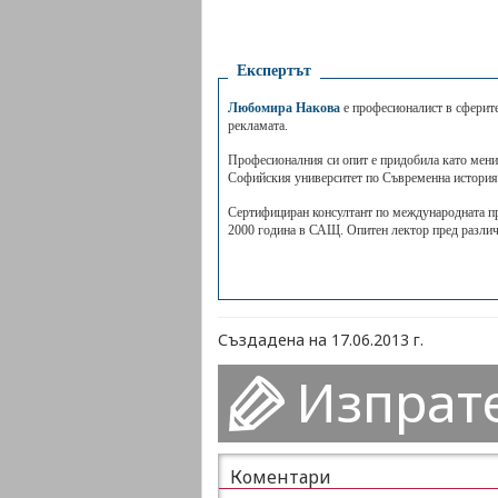
Експертът
Любомира Накова
е професионалист в сферите
рекламата.
Професионалния си опит е придобила като мени
Софийския университет по Съвременна история
Сертифициран консултант по международната про
2000 година в САЩ. Опитен лектор пред различ
Създадена на 17.06.2013 г.
Изпрат
Коментари