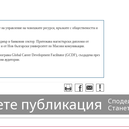
 на управление на човешките ресурси, връзките с обществеността и
джър в банковия сектор. Притежава магистърски дипломи от
 и от Нов български университет по Масови комуникации.
грама Global Career Development Facilitator (GCDF), създадена през
ни аудитории.
ете публикация
Сподел
Станет