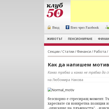
Вход
Влез чрез Facebook
ЖИВОТЪТ
ПЕНСИОНИРАНЕ
ФИНАН
Секции
/
Статии
/
Финанси
/
Работа
/
Как да напишем моти
Какво трябва и какво не трябва да 
на Любомира Накова
безспорно е стресиращ момент. Тъ
харесвате си конкретна позиция и
„описание на длъжността", „изиск