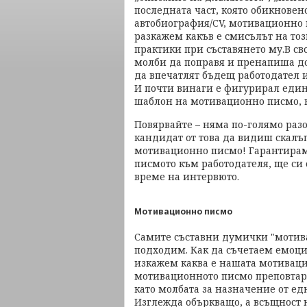
последната част, която обикновено
автобиография/CV, мотивационно п
разкажем какъв е смисълът на то
практики при съставянето му.В св
молби да поправя и пренапиша до
да впечатлят бъдещ работодател и
И почти винаги е фигурирал един 
шаблон на мотивационно писмо, в
Повярвайте – няма по-голямо раз
кандидат от това да видиш скалъ
мотивационно писмо! Гарантираме
писмото към работодателя, ще си 
време на интервюто.
Мотивационно писмо
Самите съставни думички "мотива
подходим. Как да съчетаем емоци
изкажем каква е нашата мотиваци
мотивационното писмо преповтар
като молбата за назначение от ед
Изглежда объркващо, а всъщност н