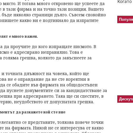
Когато 
 място. И тогава много откровено ще успеете да
е в тази фирма и на точно тази позиция. Вашето
 бъде няколко страници дълго. Съвсем спокойно
Попул
 опишете какво ви е подтикнало да изпратите
лят е много важен.
а да проучите до кого изпращате писмото. В
смо е адресирано неправилно. Това е
а голяма грешка, колкото да закъснеете за
 и точната длъжност на човека, който ще
ва не е оправдание да не сте коректни в
да се обадите във фирмата на общодостъпен
 да пуснете документите си за кандидатстване за
решка при адресирането. Така ще си спестите, в
Дискут
ервю, неудобството от допуснатата грешка.
оментът да разкажете
кой сте вие
елегантно се представите, толкова повече точки
те на фирмата. Никой не се интересува от какво