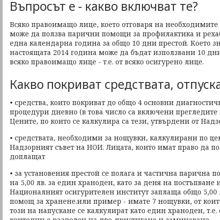
Въпросът е - какво включват те?
Всяко правоимащо лице, което отговаря на необходимите
може да ползва парични помощи за профилактика и реха
една календарна година за общо 10 дни престой. Което з
настоящата 2014 година може да бъдат използвани 10 дни
всяко правоимащо лице - т.е. от всяко осигурено лице.
Какво покриват средствата, отпуск
• средства, които покриват до общо 4 основни диагности
процедури дневно (в това число са включени прегледите 
Цените, по които се калкулира са тези, утвърдени от Над
• средствата, необходими за нощувки, калкулирани по це
Надзорният съвет на НОИ. Лицата, които имат право да по
доплащат
• за установения престой се полага и частична парична п
на 5,00 лв. за един храноден, като за деня на постъпване
Националният осигурителен институт заплаща общо 5,00 
помощ за хранене.или пример - имате 7 нощувки, от коит
този на напускане се калкулират като един храноден, т.е.
коитедин е разделен на две-пристигане и заминаване