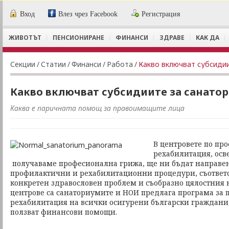
Вход
Влез чрез Facebook
Регистрация
ЖИВОТЪТ
ПЕНСИОНИРАНЕ
ФИНАНСИ
ЗДРАВЕ
КАК ДА
Секции
/
Статии
/
Финанси
/
Работа
/
Какво включват субсиди
Какво включват субсидиите за санато
Каква е паричната помощ за правоимащите лица
В центровете по пр
рехабилитация, осв
получаваме професионална грижа, ще ни бъдат направе
профилактични и рехабилитационни процедури, съответ
конкретен здравословен проблем и съобразно цялостния н
центрове са санаториумите и НОИ предлага програма за 
рехабилитация на всички осигурени български граждани, 
ползват финансови помощи.