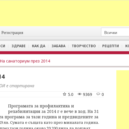
Регистрация
СИ
ЗДРАВЕ
КАК ДА
ЗАБАВА
ТВОРЧЕСТВО
РЕЦЕПТИ
К
На санаториум през 2014
14
НОИ е стартирана
5.0
9369
0
Програмата за профилактика и
рехабилитация за 2014 г е вече в ход. На 31
а програма за тази година и предвидените за
329 лв. Сумата е същата като през миналата година.
рез тази година около 39 200 лица да ползват