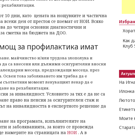
 рехабилитация.
от 10 дни, като цената на нощувките и частична
за всеки ден от престоя се поемат от НОИ. Всяко
Избра
зва до четири основни диагностични и
Хорат
за сметка на бюджета на ДОО.
Как д
омощ за профилактика имат
Клуб 
ване, майчинство и/или трудова злополука и
ва да са внесени или дължими осигурителни вноски
 календарни месеца, предхождащи месеца, през
Актуал
 Освен това заболяването им трябва да е
ъм съответния момент лекуващият лекар да е
На Игн
дане на рехабилитация.
Илонка
ия за инвалидност. Условието за тях е да не са
ане право на пенсия за осигурителен стаж и
Лютото
окът на инвалидността в експертното решение да
Етикет
Моите 
зване на програмата, изпълнителите на
ти и заболяванията, за които се провежда
Старат
ще намерите на страницата на
НОИ
. А в