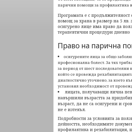
парични помощи за профилактика и
Програмата е с продължителност 
помощ за храна в размер на 5 лв. 
осигурено лице има право да пол
терапевтични процедури дневно 
Право на парична п
осигурените лица за общо заболя
професионална болест. За тях тряб
за период от шест последователни
който се провежда рехабилитацията.
диагностично уточнено, за което к
установил необходимост от провеж
лицата, получаващи лична пенс
навършили възрастта за придобив
възраст, да не са осигурени и ср
не е изтекъл.
Подробности за условията за пол
дейността, необходимите докумен
профилактика и рехабилитация, 