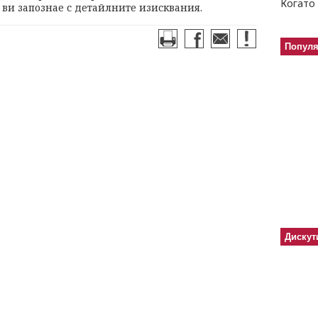
Когато 
ви запознае с детайлните изисквания.
Попул
Дискут