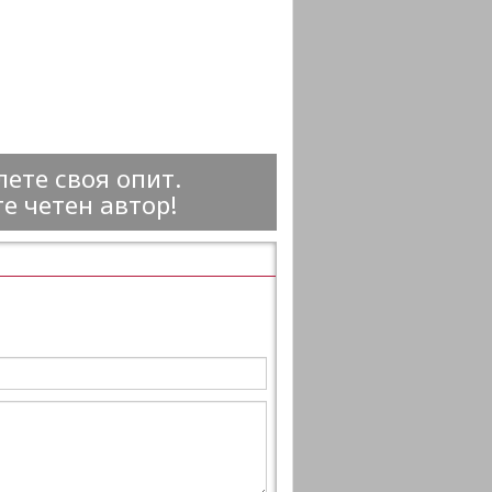
ете своя опит.
е четен автор!