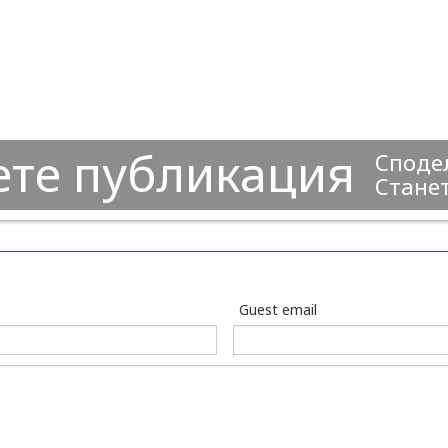
ете публикация
Сподел
Станет
Guest email