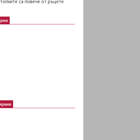
топките са повече от ръцете
ярни
ирани