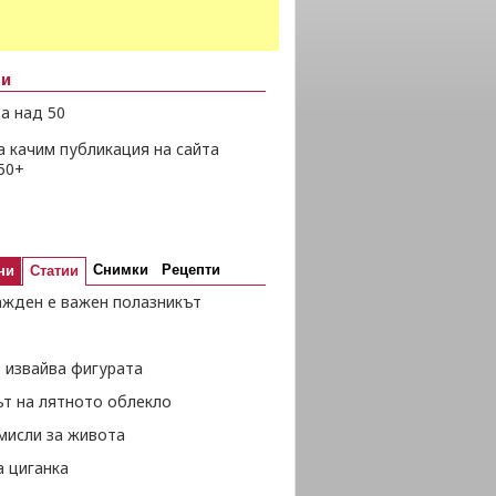
ни
а над 50
а качим публикация на сайта
50+
Снимки
Рецепти
ни
Статии
ажден е важен полазникът
 извайва фигурата
ът на лятното облекло
мисли за живота
а циганка