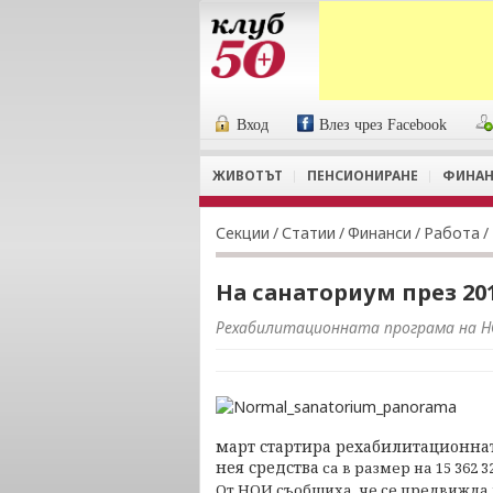
Вход
Влез чрез Facebook
ЖИВОТЪТ
ПЕНСИОНИРАНЕ
ФИНАН
Секции
/
Статии
/
Финанси
/
Работа
/
На санаториум през 20
Рехабилитационната програма на 
март стартира рехабилитационнат
нея средства
са в размер на 15 362 
От НОИ съобщиха, че се предвижда п